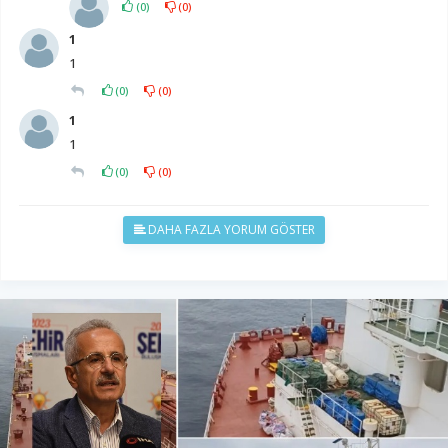
(
0
)
(
0
)
1
1
(
0
)
(
0
)
1
1
(
0
)
(
0
)
DAHA FAZLA YORUM GÖSTER