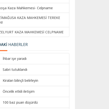
koşa Kaza Mahkemesi- Celpname
ZİMAĞUSA KAZA MAHKEMESİ TEREKE
NI
ZELYURT KAZA MAHKEMESİ CELPNAME
DAKİ
HABERLER
İhbar işe yaradı
Sabri tutuklandı
Kiraları bilinçli belirleyin
Öncelik etkili iletişim
100 baz puan düşürdü