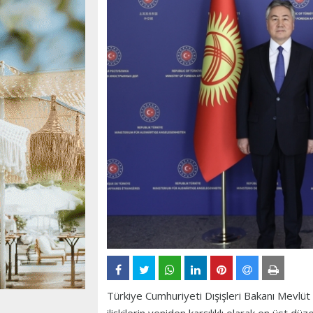
Türkiye Cumhuriyeti Dışişleri Bakanı Mevlüt 