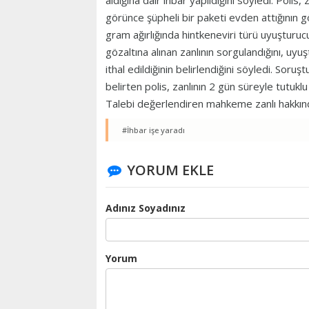
aldığına dair ihbar yapıldığını söyledi. Polis
görünce şüpheli bir paketi evden attığının g
gram ağırlığında hintkeneviri türü uyuşturuc
gözaltına alınan zanlının sorgulandığını, uyu
ithal edildiğinin belirlendiğini söyledi. Sor
belirten polis, zanlının 2 gün süreyle tutuklu
Talebi değerlendiren mahkeme zanlı hakkınd
#İhbar işe yaradı
YORUM EKLE
Adınız Soyadınız
Yorum