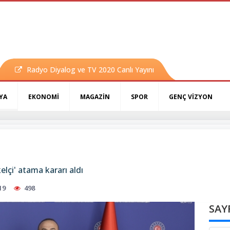
Radyo Diyalog ve TV 2020 Canlı Yayını
YA
EKONOMİ
MAGAZİN
SPOR
GENÇ VİZYON
kelçi' atama kararı aldı
19
498
SAY