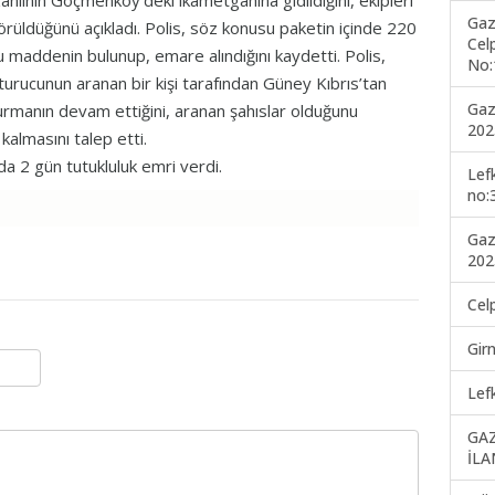
, zanlının Göçmenköy’deki ikametgâhına gidildiğini, ekipleri
Gaz
örüldüğünü açıkladı. Polis, söz konusu paketin içinde 220
Cel
u maddenin bulunup, emare alındığını kaydetti. Polis,
No:
şturucunun aranan bir kişi tarafından Güney Kıbrıs’tan
Gaz
uşturmanın devam ettiğini, aranan şahıslar olduğunu
202
 kalmasını talep etti.
a 2 gün tutukluluk emri verdi.
Lef
no:
Gaz
202
Cel
Gir
Lef
GA
İLA