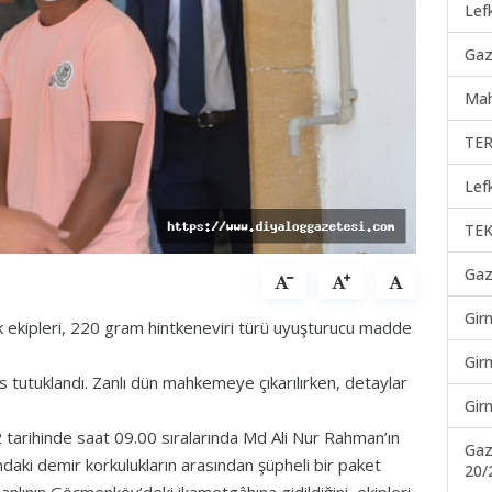
Lef
Gaz
Mah
TER
Lef
TEK
Gaz
Gir
k ekipleri, 220 gram hintkeneviri türü uyuşturucu madde
Gir
 tutuklandı. Zanlı dün mahkemeye çıkarılırken, detaylar
Gir
tarihinde saat 09.00 sıralarında Md Ali Nur Rahman’ın
Gaz
daki demir korkulukların arasından şüpheli bir paket
20/