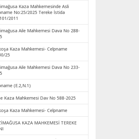
imağusa Kaza Mahkemesinde Asli
pname No:25/2025 Tereke İstida
101/2011
imağusa Aile Mahkemesi Dava No 288-
5
koşa Kaza Mahkemesi- Celpname
30/25
imağusa Aile Mahkemesi Dava No 233-
5
pname (E.2,N.1)
ne Kaza Mahkemesi Dav No 588-2025
koşa Kaza Mahkemesi- Celpname
ZİMAĞUSA KAZA MAHKEMESİ TEREKE
NI