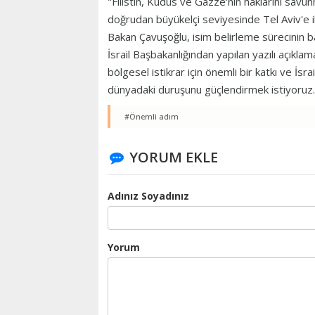
"Filistin, Kudüs ve Gazze‘nin haklarını sa
doğrudan büyükelçi seviyesinde Tel Aviv'e ile
Bakan Çavuşoğlu, isim belirleme sürecinin ba
İsrail Başbakanlığından yapılan yazılı açıklam
bölgesel istikrar için önemli bir katkı ve İsra
dünyadaki duruşunu güçlendirmek istiyoruz." 
#Önemli adım
YORUM EKLE
Adınız Soyadınız
Yorum