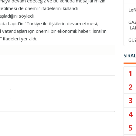
vunmaya devam edeceğiz ve bu konuda mesajlarımızın
tilmesi de önemli" ifadelerini kullandı.
Lef
şladığını söyledi.
GA
ada Lapid'in "Türkiye ile ilişkilerin devam etmesi,
İLA
il vatandaşları için önemli bir ekonomik haber. İsrail'in
ifadeleri yer aldı.
GÜ
SIRA
1
2
3
4
5