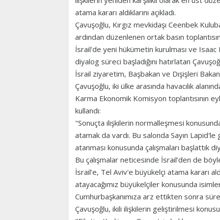
ilişkilerin yeniden karşılıklı olarak en üst d
atama kararı aldıklarını açıkladı.
Çavuşoğlu, Kırgız mevkidaşı Ceenbek Kulubay
ardından düzenlenen ortak basın toplantısı
İsrail'de yeni hükümetin kurulması ve Isaac 
diyalog süreci başladığını hatırlatan Çavuş
İsrail ziyaretim, Başbakan ve Dışişleri Bakan
Çavuşoğlu, iki ülke arasında havacılık alanında
Karma Ekonomik Komisyon toplantısının eylül
kullandı:
"Sonuçta ilişkilerin normalleşmesi konusunda 
atamak da vardı. Bu salonda Sayın Lapid'le g
atanması konusunda çalışmaları başlattık diy
Bu çalışmalar neticesinde İsrail’den de böyl
İsrail’e, Tel Aviv'e büyükelçi atama kararı
atayacağımız büyükelçiler konusunda isimleri
Cumhurbaşkanımıza arz ettikten sonra süre
Çavuşoğlu, ikili ilişkilerin geliştirilmesi k