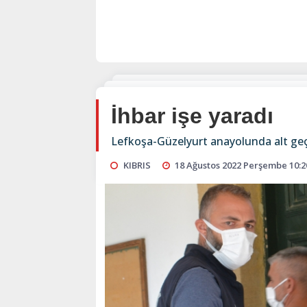
İhbar işe yaradı
Lefkoşa-Güzelyurt anayolunda alt geç
KIBRIS
18 Ağustos 2022 Perşembe 10:2