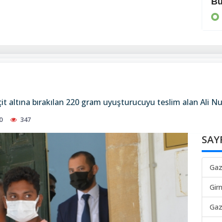
Kırmızı alarm verildi
Bü
DÜNYA
it altına bırakılan 220 gram uyuşturucuyu teslim alan Ali 
0
347
SAY
Gaz
Gir
Gaz