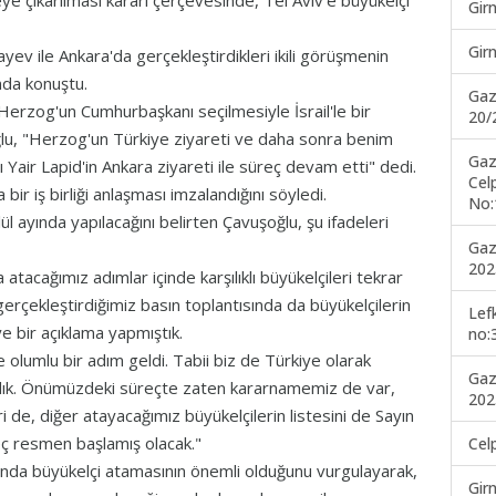
üzeye çıkarılması kararı çerçevesinde, Tel Aviv'e büyükelçi
Gir
Gir
ev ile Ankara'da gerçekleştirdikleri ikili görüşmenin
nda konuştu.
Gaz
Herzog'un Cumhurbaşkanı seçilmesiyle İsrail'le bir
20/
oğlu, "Herzog'un Türkiye ziyareti ve daha sonra benim
Gaz
ı Yair Lapid'in Ankara ziyareti ile süreç devam etti" dedi.
Cel
 bir iş birliği anlaşması imzalandığını söyledi.
No:
 ayında yapılacağını belirten Çavuşoğlu, şu ifadeleri
Gaz
202
atacağımız adımlar içinde karşılıklı büyükelçileri tekrar
erçekleştirdiğimiz basın toplantısında da büyükelçilerin
Lef
e bir açıklama yapmıştık.
no:
e olumlu bir adım geldi. Tabii biz de Türkiye olarak
Gaz
 aldık. Önümüzdeki süreçte zaten kararnamemiz de var,
202
 de, diğer atayacağımız büyükelçilerin listesini de Sayın
ç resmen başlamış olacak."
Cel
onusunda büyükelçi atamasının önemli olduğunu vurgulayarak,
Gir