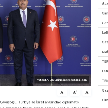
Gaz
Gir
Gaz
Lef
Gaz
Mah
TER
Lef
TEK
Gaz
Gir
Çavuşoğlu, Türkiye ile İsrail arasındaki diplomatik