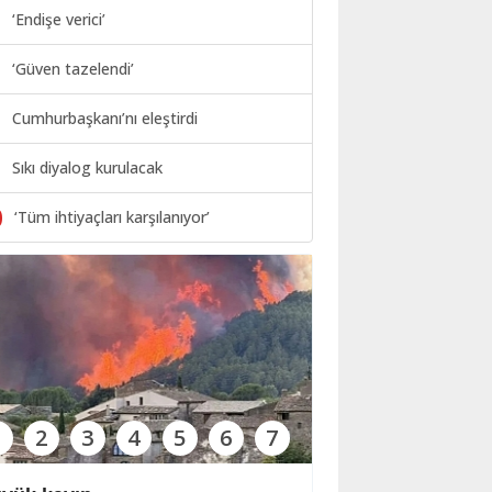
‘Endişe verici’
‘Güven tazelendi’
Cumhurbaşkanı’nı eleştirdi
Sıkı diyalog kurulacak
0
‘Tüm ihtiyaçları karşılanıyor’
1
2
3
4
5
6
7