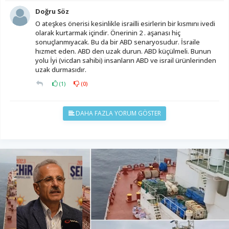
Doğru Söz
O ateşkes önerisi kesinlikle israilli esirlerin bir kısmını ivedi
olarak kurtarmak içindir. Önerinin 2 . aşanası hiç
sonuçlanmıyacak. Bu da bir ABD senaryosudur. İsraile
hızmet eden. ABD den uzak durun. ABD küçülmeli. Bunun
yolu İyi (vicdan sahibi) insanların ABD ve israil ürünlerinden
uzak durmasıdır.
(
1
)
(
0
)
DAHA FAZLA YORUM GÖSTER