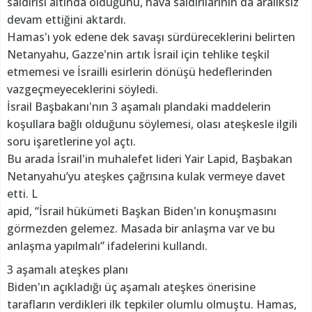
saldırısı altında olduğunu, hava saldırılarının da aralıksız
devam ettiğini aktardı.
Hamas'ı yok edene dek savaşı sürdüreceklerini belirten
Netanyahu, Gazze'nin artık İsrail için tehlike teşkil
etmemesi ve İsrailli esirlerin dönüşü hedeflerinden
vazgeçmeyeceklerini söyledi.
İsrail Başbakanı'nın 3 aşamalı plandaki maddelerin
koşullara bağlı olduğunu söylemesi, olası ateşkesle ilgili
soru işaretlerine yol açtı.
Bu arada İsrail'in muhalefet lideri Yair Lapid, Başbakan
Netanyahu’yu ateşkes çağrısına kulak vermeye davet
etti. L
apid, “İsrail hükümeti Başkan Biden'ın konuşmasını
görmezden gelemez. Masada bir anlaşma var ve bu
anlaşma yapılmalı” ifadelerini kullandı.
3 aşamalı ateşkes planı
Biden'ın açıkladığı üç aşamalı ateşkes önerisine
tarafların verdikleri ilk tepkiler olumlu olmuştu. Hamas,