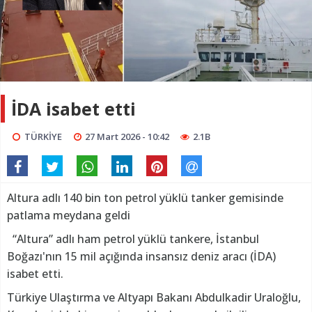
İDA isabet etti
TÜRKİYE
27 Mart 2026 - 10:42
2.1B
Altura adlı 140 bin ton petrol yüklü tanker gemisinde
patlama meydana geldi
“Altura” adlı ham petrol yüklü tankere, İstanbul
Boğazı'nın 15 mil açığında insansız deniz aracı (İDA)
isabet etti.
Türkiye Ulaştırma ve Altyapı Bakanı Abdulkadir Uraloğlu,