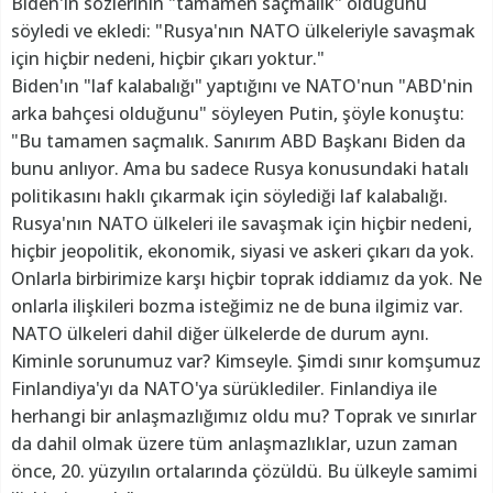
Biden'ın sözlerinin "tamamen saçmalık" olduğunu
söyledi ve ekledi: "Rusya'nın NATO ülkeleriyle savaşmak
için hiçbir nedeni, hiçbir çıkarı yoktur."
Biden'ın "laf kalabalığı" yaptığını ve NATO'nun "ABD'nin
arka bahçesi olduğunu" söyleyen Putin, şöyle konuştu:
"Bu tamamen saçmalık. Sanırım ABD Başkanı Biden da
bunu anlıyor. Ama bu sadece Rusya konusundaki hatalı
politikasını haklı çıkarmak için söylediği laf kalabalığı.
Rusya'nın NATO ülkeleri ile savaşmak için hiçbir nedeni,
hiçbir jeopolitik, ekonomik, siyasi ve askeri çıkarı da yok.
Onlarla birbirimize karşı hiçbir toprak iddiamız da yok. Ne
onlarla ilişkileri bozma isteğimiz ne de buna ilgimiz var.
NATO ülkeleri dahil diğer ülkelerde de durum aynı.
Kiminle sorunumuz var? Kimseyle. Şimdi sınır komşumuz
Finlandiya'yı da NATO'ya sürüklediler. Finlandiya ile
herhangi bir anlaşmazlığımız oldu mu? Toprak ve sınırlar
da dahil olmak üzere tüm anlaşmazlıklar, uzun zaman
önce, 20. yüzyılın ortalarında çözüldü. Bu ülkeyle samimi