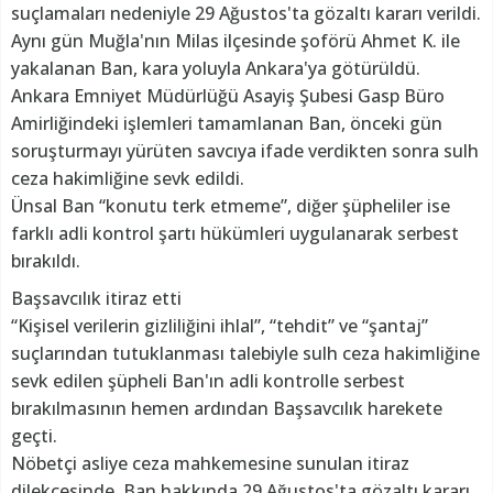
suçlamaları nedeniyle 29 Ağustos'ta gözaltı kararı verildi.
Aynı gün Muğla'nın Milas ilçesinde şoförü Ahmet K. ile
yakalanan Ban, kara yoluyla Ankara'ya götürüldü.
Ankara Emniyet Müdürlüğü Asayiş Şubesi Gasp Büro
Amirliğindeki işlemleri tamamlanan Ban, önceki gün
soruşturmayı yürüten savcıya ifade verdikten sonra sulh
ceza hakimliğine sevk edildi.
Ünsal Ban “konutu terk etmeme”, diğer şüpheliler ise
farklı adli kontrol şartı hükümleri uygulanarak serbest
bırakıldı.
Başsavcılık itiraz etti
“Kişisel verilerin gizliliğini ihlal”, “tehdit” ve “şantaj”
suçlarından tutuklanması talebiyle sulh ceza hakimliğine
sevk edilen şüpheli Ban'ın adli kontrolle serbest
bırakılmasının hemen ardından Başsavcılık harekete
geçti.
Nöbetçi asliye ceza mahkemesine sunulan itiraz
dilekçesinde, Ban hakkında 29 Ağustos'ta gözaltı kararı