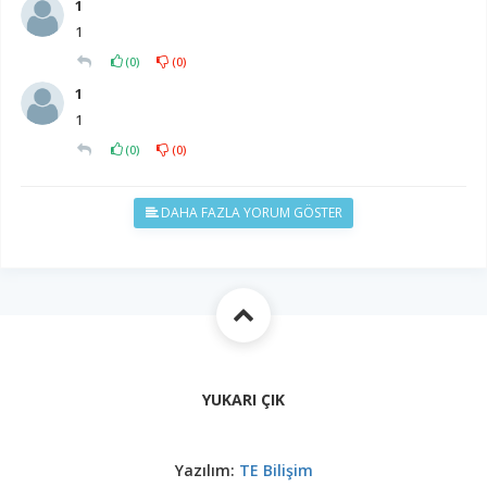
1
1
(
0
)
(
0
)
1
1
(
0
)
(
0
)
DAHA FAZLA YORUM GÖSTER
YUKARI ÇIK
Yazılım:
TE Bilişim