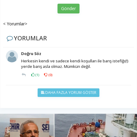
Gönder
< Yorumlar>
YORUMLAR
Doğru Söz
Herkesin kendi ve sadece kendi koşulları ile barış istefiğı(!)
yerde barış asla olmaz. Mümkün değil.
(
1
)
(
0
)
DAHA FAZLA YORUM GÖSTER