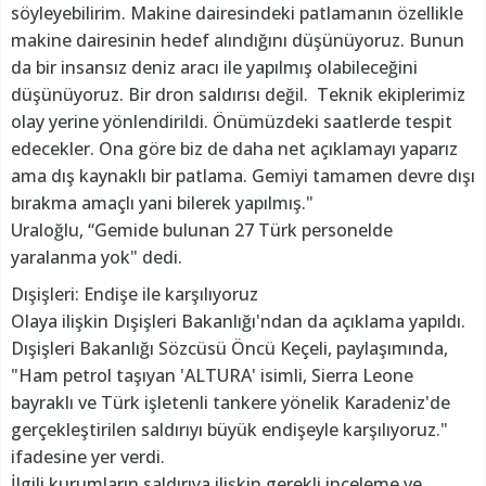
söyleyebilirim. Makine dairesindeki patlamanın özellikle
makine dairesinin hedef alındığını düşünüyoruz. Bunun
da bir insansız deniz aracı ile yapılmış olabileceğini
düşünüyoruz. Bir dron saldırısı değil. Teknik ekiplerimiz
olay yerine yönlendirildi. Önümüzdeki saatlerde tespit
edecekler. Ona göre biz de daha net açıklamayı yaparız
ama dış kaynaklı bir patlama. Gemiyi tamamen devre dışı
bırakma amaçlı yani bilerek yapılmış."
Uraloğlu, “Gemide bulunan 27 Türk personelde
yaralanma yok" dedi.
Dışişleri: Endişe ile karşılıyoruz
Olaya ilişkin Dışişleri Bakanlığı'ndan da açıklama yapıldı.
Dışişleri Bakanlığı Sözcüsü Öncü Keçeli, paylaşımında,
"Ham petrol taşıyan 'ALTURA' isimli, Sierra Leone
bayraklı ve Türk işletenli tankere yönelik Karadeniz'de
gerçekleştirilen saldırıyı büyük endişeyle karşılıyoruz."
ifadesine yer verdi.
İlgili kurumların saldırıya ilişkin gerekli inceleme ve