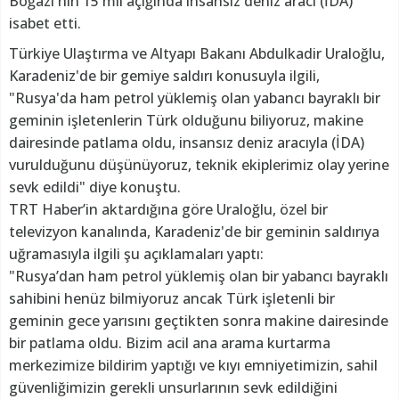
Boğazı'nın 15 mil açığında insansız deniz aracı (İDA)
isabet etti.
Türkiye Ulaştırma ve Altyapı Bakanı Abdulkadir Uraloğlu,
Karadeniz'de bir gemiye saldırı konusuyla ilgili,
"Rusya'da ham petrol yüklemiş olan yabancı bayraklı bir
geminin işletenlerin Türk olduğunu biliyoruz, makine
dairesinde patlama oldu, insansız deniz aracıyla (İDA)
vurulduğunu düşünüyoruz, teknik ekiplerimiz olay yerine
sevk edildi" diye konuştu.
TRT Haber’in aktardığına göre Uraloğlu, özel bir
televizyon kanalında, Karadeniz'de bir geminin saldırıya
uğramasıyla ilgili şu açıklamaları yaptı:
"Rusya’dan ham petrol yüklemiş olan bir yabancı bayraklı
sahibini henüz bilmiyoruz ancak Türk işletenli bir
geminin gece yarısını geçtikten sonra makine dairesinde
bir patlama oldu. Bizim acil ana arama kurtarma
merkezimize bildirim yaptığı ve kıyı emniyetimizin, sahil
güvenliğimizin gerekli unsurlarının sevk edildiğini