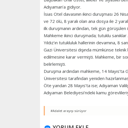
Adıyaman’a gidiyor.
İsias Otel davasının ikinci duruşması 26 N
ve 72 ölü, 8 yaralı olan ana dosya ile 2 yara
ilk duruşmanın ardından, tek gün görüşülen 
Mahkeme ikinci duruşmada; tutuklu sanıkl
Yıldız’ın tutukluluk hallerinin devamına, 8 sa
Gazi Üniversitesi dışında mümkünse teknik b
edilmesine karar vermişti. Mahkeme, bir son
belirlemişti.
Duruşma ardından mahkeme, 14 Mayıs’ta Grand 
Üniversitesi tarafından yeniden hazırlanmas
Öte yandan 28 Mayıs’ta ise; Adıyaman Valiliğ
Adıyaman Belediyesi’ndeki kamu görevlileriyle
#Adalet arayışı sürüyor
YORUM EKLE