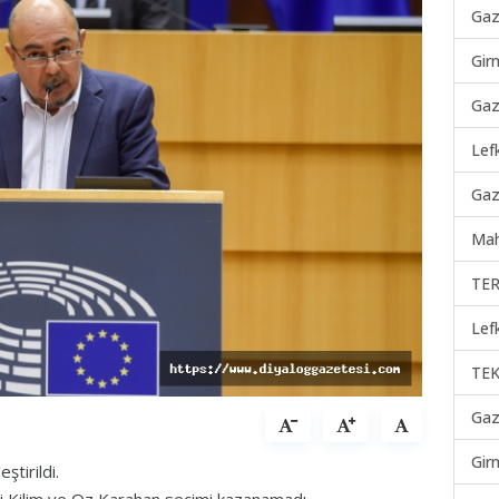
Gaz
Gir
Gaz
Lef
Gaz
Mah
TER
Lef
TEK
Gaz
Gir
tirildi.