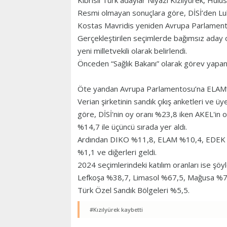
Kıbrıslı Türk adaylar Niyazi Kızılyürek, Hul
Resmi olmayan sonuçlara göre, DİSİ’den L
Kostas Mavridis yeniden Avrupa Parlamento
Gerçekleştirilen seçimlerde bağımsız aday
yeni milletvekili olarak belirlendi.
Önceden “Sağlık Bakanı” olarak görev yapan M
Öte yandan Avrupa Parlamentosu’na ELAM’d
Verian şirketinin sandık çıkış anketleri ve üy
göre, DİSİ'nin oy oranı %23,8 iken AKEL'in
%14,7 ile üçüncü sırada yer aldı.
Ardından DIKO %11,8, ELAM %10,4, EDEK %6
%1,1 ve diğerleri geldi.
2024 seçimlerindeki katılım oranları ise şöy
Lefkoşa %38,7, Limasol %67,5, Mağusa %75,
Türk Özel Sandık Bölgeleri %5,5.
#Kızılyürek kaybetti