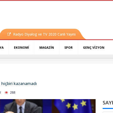
Radyo Diyalog ve TV 2020 Canlı Yayını
YA
EKONOMİ
MAGAZİN
SPOR
GENÇ VİZYON
n hiçbiri kazanamadı
3
288
SAY