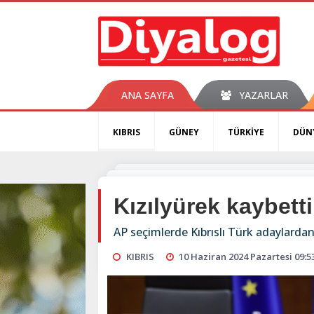
ANA SAYFA
YAZARLAR
KIBRIS
GÜNEY
TÜRKİYE
DÜN
Kızılyürek kaybetti
AP seçimlerde Kıbrıslı Türk adaylarda
KIBRIS
10 Haziran 2024 Pazartesi 09:5