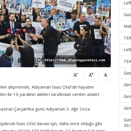
Lef
Gaz
Mah
TER
Lef
TEK
Gaz
Gir
elen depremde, Adıyaman İsias Otel’de hayatını
 ile 10 yaralının aileleri tarafından verilen adalet
Gir
Gir
 Haziran Çarşamba günü Adıyaman 3. Ağır Ceza
Gaz
lecek İsias Otel davası için, daha önce olduğu gibi
20/
 oluşan yaklaşık 100 kişilik heyet, 11 Haziran Salı günü