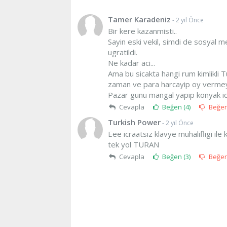
Tamer Karadeniz
- 2 yıl Önce
Bir kere kazanmisti..
Sayin eski vekil, simdi de sosyal
ugratildi.
Ne kadar aci...
Ama bu sicakta hangi rum kimlikli T
zaman ve para harcayip oy vermeye
Pazar gunu mangal yapip konyak ic
Cevapla
Beğen (
4
)
Beğe
Turkish Power
- 2 yıl Önce
Eee icraatsiz klavye muhalifligi il
tek yol TURAN
Cevapla
Beğen (
3
)
Beğe