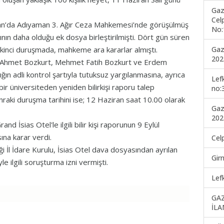
Gaz
Cel
isan’da Adıyaman 3. Ağır Ceza Mahkemesi’nde görüşülmüş
No:
lının daha olduğu ek dosya birleştirilmişti. Dört gün süren
Gaz
ikinci duruşmada, mahkeme ara kararlar almıştı.
202
ar Ahmet Bozkurt, Mehmet Fatih Bozkurt ve Erdem
nığın adli kontrol şartıyla tutuksuz yargılanmasına, ayrıca
Lef
ir üniversiteden yeniden bilirkişi raporu talep
no:
raki duruşma tarihini ise; 12 Haziran saat 10.00 olarak
Gaz
202
İsias Otel'le ilgili bilir kişi raporunun 9 Eylül
ına karar verdi.
Cel
i İl İdare Kurulu, İsias Otel dava dosyasından ayrılan
Gir
 ilgili soruşturma izni vermişti.
Lef
GA
İLA