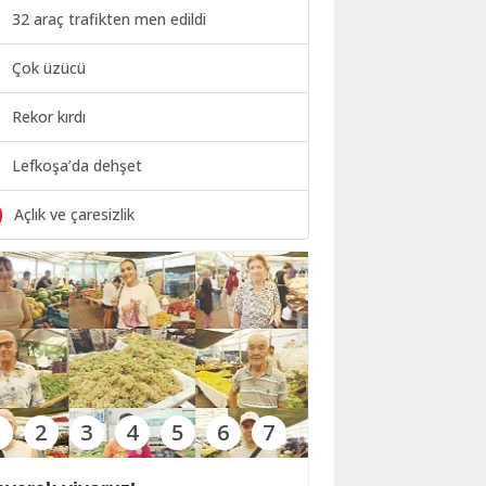
32 araç trafikten men edildi
Çok üzücü
Rekor kırdı
Lefkoşa’da dehşet
0
Açlık ve çaresizlik
1
2
3
4
5
6
7