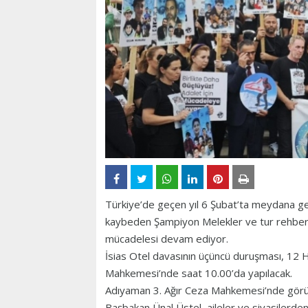
Türkiye’de geçen yıl 6 Şubat’ta meydana g
kaybeden Şampiyon Melekler ve tur rehberleri
mücadelesi devam ediyor.
İsias Otel davasının üçüncü duruşması, 12
Mahkemesi’nde saat 10.00’da yapılacak.
Adıyaman 3. Ağır Ceza Mahkemesi’nde görüşü
Başbakan Ünal Üstel, aileler ve siyasilerden