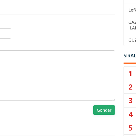
Lef
GA
İLA
GÜ
SIRA
1
2
3
Gönder
4
5