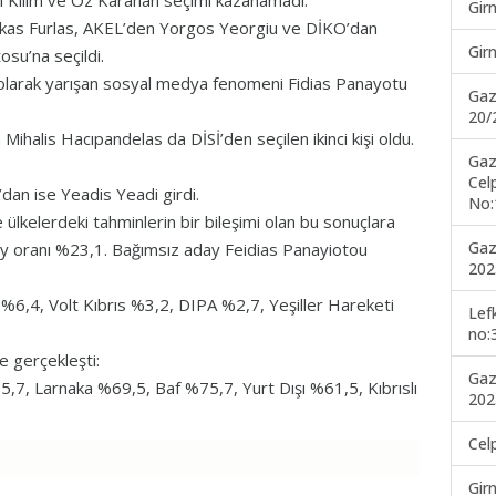
usi Kilim ve Oz Karahan seçimi kazanamadı.
Gir
ukas Furlas, AKEL’den Yorgos Yeorgiu ve DİKO’dan
Gir
su’na seçildi.
 olarak yarışan sosyal medya fenomeni Fidias Panayotu
Gaz
20/
ihalis Hacıpandelas da DİSİ’den seçilen ikinci kişi oldu.
Gaz
Cel
an ise Yeadis Yeadi girdi.
No:
e ülkelerdeki tahminlerin bir bileşimi olan bu sonuçlara
Gaz
 oy oranı %23,1. Bağımsız aday Feidias Panayiotou
202
,4, Volt Kıbrıs %3,2, DIPA %2,7, Yeşiller Hareketi
Lef
no:
le gerçekleşti:
Gaz
7, Larnaka %69,5, Baf %75,7, Yurt Dışı %61,5, Kıbrıslı
202
Cel
Gir