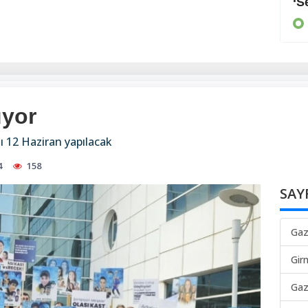
Arayan, soran olmadı
‘S
KIBRIS
üyor
ı 12 Haziran yapılacak
4
158
SAY
Gaz
Gir
Gaz