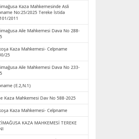
imağusa Kaza Mahkemesinde Asli
pname No:25/2025 Tereke İstida
101/2011
imağusa Aile Mahkemesi Dava No 288-
5
koşa Kaza Mahkemesi- Celpname
30/25
imağusa Aile Mahkemesi Dava No 233-
5
pname (E.2,N.1)
ne Kaza Mahkemesi Dav No 588-2025
koşa Kaza Mahkemesi- Celpname
ZİMAĞUSA KAZA MAHKEMESİ TEREKE
NI