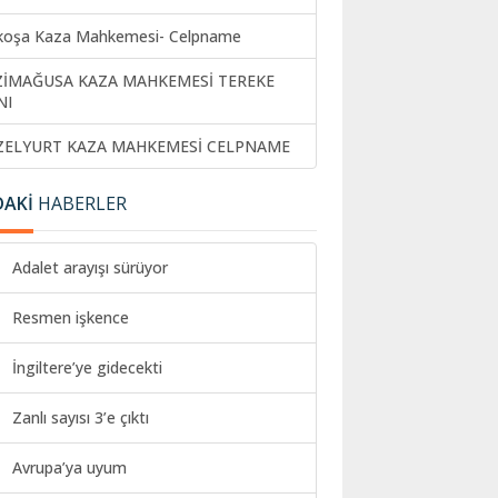
koşa Kaza Mahkemesi- Celpname
ZİMAĞUSA KAZA MAHKEMESİ TEREKE
NI
ZELYURT KAZA MAHKEMESİ CELPNAME
DAKİ
HABERLER
Adalet arayışı sürüyor
Resmen işkence
İngiltere’ye gidecekti
Zanlı sayısı 3’e çıktı
Avrupa’ya uyum