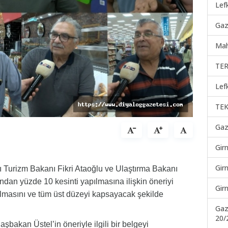
Lef
Gaz
Mah
TER
Lef
TEK
Gaz
Gir
Gir
ı Turizm Bakanı Fikri Ataoğlu ve Ulaştırma Bakanı
rından yüzde 10 kesinti yapılmasına ilişkin öneriyi
Gir
lmasını ve tüm üst düzeyi kapsayacak şekilde
Gaz
20/
şbakan Üstel’in öneriyle ilgili bir belgeyi