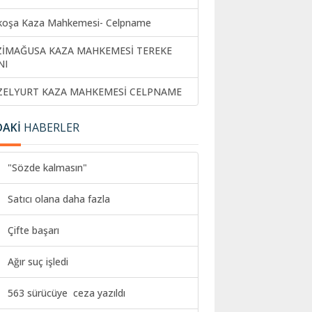
koşa Kaza Mahkemesi- Celpname
ZİMAĞUSA KAZA MAHKEMESİ TEREKE
NI
ZELYURT KAZA MAHKEMESİ CELPNAME
DAKİ
HABERLER
"Sözde kalmasın"
Satıcı olana daha fazla
Çifte başarı
Ağır suç işledi
563 sürücüye ceza yazıldı