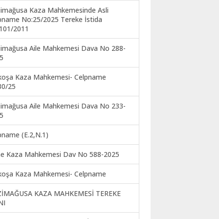
imağusa Kaza Mahkemesinde Asli
pname No:25/2025 Tereke İstida
101/2011
imağusa Aile Mahkemesi Dava No 288-
5
koşa Kaza Mahkemesi- Celpname
30/25
imağusa Aile Mahkemesi Dava No 233-
5
pname (E.2,N.1)
ne Kaza Mahkemesi Dav No 588-2025
koşa Kaza Mahkemesi- Celpname
ZİMAĞUSA KAZA MAHKEMESİ TEREKE
NI