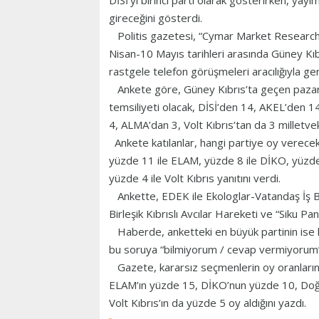
DİSİ’yi birinci parti olarak gösterirken, yay
gireceğini gösterdi.
Politis gazetesi, “Cymar Market Research” 
Nisan-10 Mayıs tarihleri arasında Güney Kıb
rastgele telefon görüşmeleri aracılığıyla ger
Ankete göre, Güney Kıbrıs’ta geçen pazar s
temsiliyeti olacak, DİSİ’den 14, AKEL’den
4, ALMA’dan 3, Volt Kıbrıs’tan da 3 milletvek
Ankete katılanlar, hangi partiye oy verecek
yüzde 11 ile ELAM, yüzde 8 ile DİKO, yüzd
yüzde 4 ile Volt Kıbrıs yanıtını verdi.
Ankette, EDEK ile Ekologlar-Vatandaş İş Bir
Birleşik Kıbrıslı Avcılar Hareketi ve “Siku Pan
Haberde, anketteki en büyük partinin ise ka
bu soruya “bilmiyorum / cevap vermiyorum” ya
Gazete, kararsız seçmenlerin oy oranlarında
ELAM’ın yüzde 15, DİKO’nun yüzde 10, Doğ
Volt Kıbrıs’ın da yüzde 5 oy aldığını yazdı.