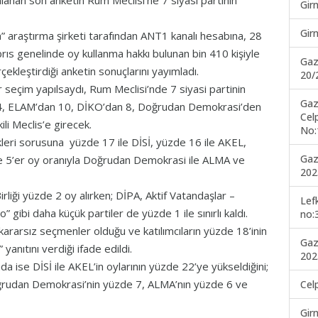
ımlanan son anketin Rum Meclisi’ne 7 siyasi partinin
Gir
Gir
araştırma şirketi tarafından ANT1 kanalı hesabına, 28
rıs genelinde oy kullanma hakkı bulunan bin 410 kişiyle
Gaz
çekleştirdiği anketin sonuçlarını yayımladı.
20/
eçim yapılsaydı, Rum Meclisi’nde 7 siyasi partinin
Gaz
 14, ELAM’dan 10, DİKO’dan 8, Doğrudan Demokrasi’den
Cel
ili Meclis’e girecek.
No:
leri sorusuna yüzde 17 ile DİSİ, yüzde 16 ile AKEL,
Gaz
e 5’er oy oranıyla Doğrudan Demokrasi ile ALMA ve
202
liği yüzde 2 oy alırken; DİPA, Aktif Vatandaşlar –
Lef
o” gibi daha küçük partiler de yüzde 1 ile sınırlı kaldı.
no:
rarsız seçmenler olduğu ve katılımcıların yüzde 18’inin
Gaz
nıtını verdiği ifade edildi.
202
 ise DİSİ ile AKEL’in oylarının yüzde 22’ye yükseldiğini;
rudan Demokrasi’nin yüzde 7, ALMA’nın yüzde 6 ve
Cel
Gir