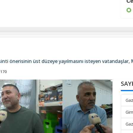
Müzakerelere hazırlık
Ce
GÜNEY
inti önerisinin üst düzeye yayılmasını isteyen vatandaşlar, M
170
SAY
Gaz
Gir
Gaz