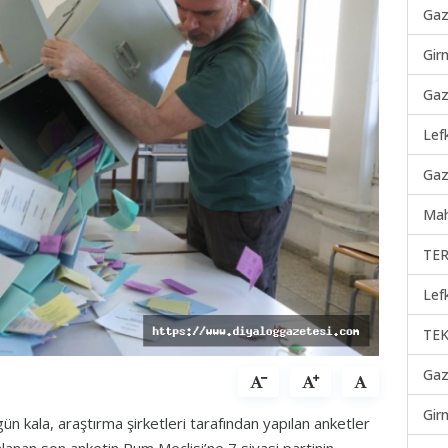
Gaz
Gir
Gaz
Lef
Gaz
Mah
TER
Lef
TEK
Gaz
Gir
ün kala, araştırma şirketleri tarafından yapılan anketler