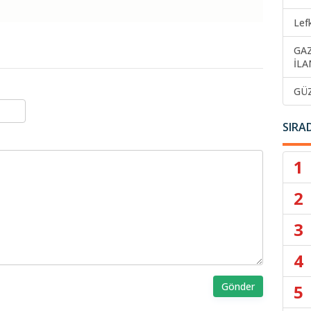
Lef
GA
İLA
GÜ
SIRA
1
2
3
4
Gönder
5