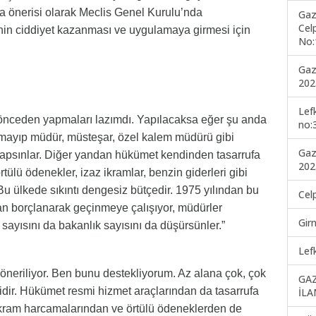
a önerisi olarak Meclis Genel Kurulu’nda
Gaz
Cel
nin ciddiyet kazanması ve uygulamaya girmesi için
No:
Gaz
202
Lef
a önceden yapmaları lazımdı. Yapılacaksa eğer şu anda
no:
kalmayıp müdür, müsteşar, özel kalem müdürü gibi
Gaz
yapsınlar. Diğer yandan hükümet kendinden tasarrufa
202
tülü ödenekler, izaz ikramlar, benzin giderleri gibi
Bu ülkede sıkıntı dengesiz bütçedir. 1975 yılından bu
Cel
an borçlanarak geçinmeye çalışıyor, müdürler
Gir
i sayısını da bakanlık sayısını da düşürsünler.”
Lef
 öneriliyor. Ben bunu destekliyorum. Az alana çok, çok
GA
idir. Hükümet resmi hizmet araçlarından da tasarrufa
İLA
 ikram harcamalarından ve örtülü ödeneklerden de