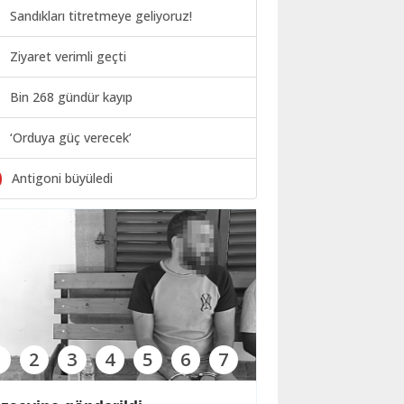
Sandıkları titretmeye geliyoruz!
Ziyaret verimli geçti
Bin 268 gündür kayıp
‘Orduya güç verecek’
0
Antigoni büyüledi
1
2
3
4
5
6
7