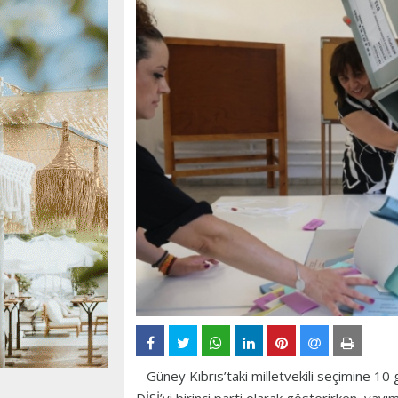
Güney Kıbrıs’taki milletvekili seçimine 10 g