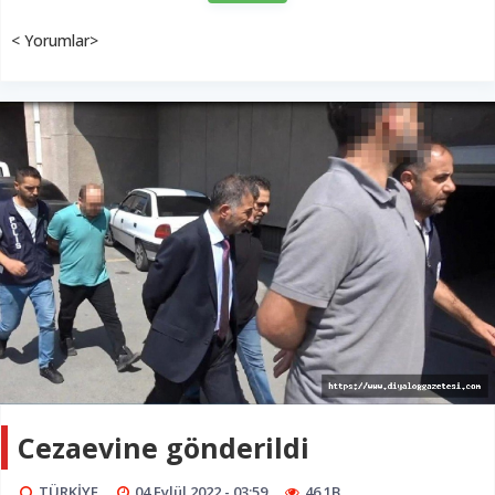
< Yorumlar>
Cezaevine gönderildi
TÜRKİYE
04 Eylül 2022 - 03:59
46.1B