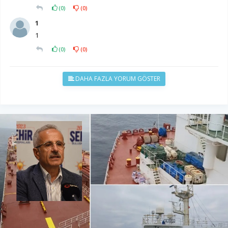
(
0
)
(
0
)
1
1
(
0
)
(
0
)
DAHA FAZLA YORUM GÖSTER