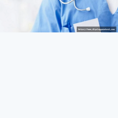
Avrupalı hizmet
GÜNEY
27 Mart 2026 - 10:43
557
Güneyde sağlık reçetelerinde barkod uygulaması
bugünden itibaren yürürlükte
Rum Sağlık Sigorta Kurumu (HIO), reçetelerin
verilmesinde barkod görüntülenmesini sağlayan yeni bir
özelliğin bugünden itibaren Hak Sahibi Portalı üzerinden
yürürlüğe gireceğini açıkladı.