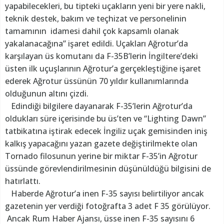
yapabilecekleri, bu tipteki uçakların yeni bir yere nakli,
teknik destek, bakım ve teçhizat ve personelinin
tamamının idamesi dahil çok kapsamlı olanak
yakalanacağına” işaret edildi. Uçakları Ağrotur’da
karşılayan üs komutanı da F-35B’lerin İngiltere’deki
üsten ilk uçuşlarının Ağrotur’a gerçekleştiğine işaret
ederek Ağrotur üssünün 70 yıldır kullanımlarında
olduğunun altını çizdi.
Edindiği bilgilere dayanarak F-35’lerin Ağrotur’da
oldukları süre içerisinde bu üs’ten ve “Lighting Dawn”
tatbikatına iştirak edecek İngiliz uçak gemisinden iniş
kalkış yapacağını yazan gazete değiştirilmekte olan
Tornado filosunun yerine bir miktar F-35’in Ağrotur
üssünde görevlendirilmesinin düşünüldüğü bilgisini de
hatırlattı.
Haberde Ağrotur’a inen F-35 sayısı belirtiliyor ancak
gazetenin yer verdiği fotoğrafta 3 adet F 35 görülüyor.
Ancak Rum Haber Ajansı, üsse inen F-35 sayısını 6