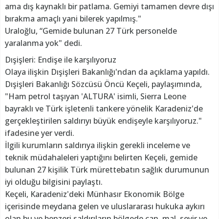
ama dış kaynaklı bir patlama. Gemiyi tamamen devre dışı
bırakma amaçlı yani bilerek yapılmış."
Uraloğlu, “Gemide bulunan 27 Türk personelde
yaralanma yok" dedi.
Dışişleri: Endişe ile karşılıyoruz
Olaya ilişkin Dışişleri Bakanlığı'ndan da açıklama yapıldı.
Dışişleri Bakanlığı Sözcüsü Öncü Keçeli, paylaşımında,
"Ham petrol taşıyan 'ALTURA' isimli, Sierra Leone
bayraklı ve Türk işletenli tankere yönelik Karadeniz'de
gerçekleştirilen saldırıyı büyük endişeyle karşılıyoruz."
ifadesine yer verdi.
İlgili kurumların saldırıya ilişkin gerekli inceleme ve
teknik müdahaleleri yaptığını belirten Keçeli, gemide
bulunan 27 kişilik Türk mürettebatın sağlık durumunun
iyi olduğu bilgisini paylaştı.
Keçeli, Karadeniz'deki Münhasır Ekonomik Bölge
içerisinde meydana gelen ve uluslararası hukuka aykırı
olan bu ve benzeri saldırıların bölgede can, mal, seyir ve