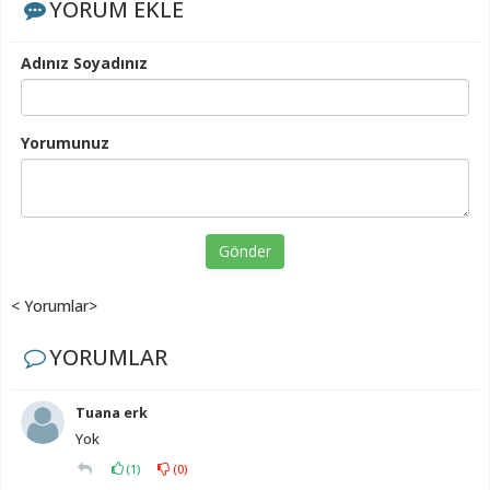
YORUM EKLE
Adınız Soyadınız
Yorumunuz
Gönder
< Yorumlar>
YORUMLAR
Tuana erk
Yok
(
1
)
(
0
)