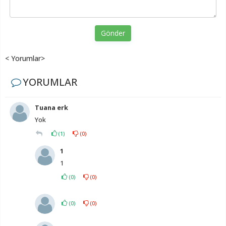
Gönder
< Yorumlar>
YORUMLAR
Tuana erk
Yok
(
1
)
(
0
)
1
1
(
0
)
(
0
)
(
0
)
(
0
)