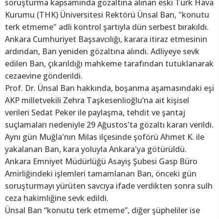
soruşturma kapsamında gözaltına alınan eski Türk Hava
Kurumu (THK) Üniversitesi Rektörü Ünsal Ban, "konutu
terk etmeme" adli kontrol şartıyla dün serbest bırakıldı.
Ankara Cumhuriyet Başsavcılığı, karara itiraz etmesinin
ardından, Ban yeniden gözaltına alındı. Adliyeye sevk
edilen Ban, çıkarıldığı mahkeme tarafından tutuklanarak
cezaevine gönderildi.
Prof. Dr. Ünsal Ban hakkında, boşanma aşamasındaki eşi
AKP milletvekili Zehra Taşkesenlioğlu’na ait kişisel
verileri Sedat Peker ile paylaşma, tehdit ve şantaj
suçlamaları nedeniyle 29 Ağustos'ta gözaltı kararı verildi.
Aynı gün Muğla'nın Milas ilçesinde şoförü Ahmet K. ile
yakalanan Ban, kara yoluyla Ankara'ya götürüldü.
Ankara Emniyet Müdürlüğü Asayiş Şubesi Gasp Büro
Amirliğindeki işlemleri tamamlanan Ban, önceki gün
soruşturmayı yürüten savcıya ifade verdikten sonra sulh
ceza hakimliğine sevk edildi.
Ünsal Ban “konutu terk etmeme”, diğer şüpheliler ise