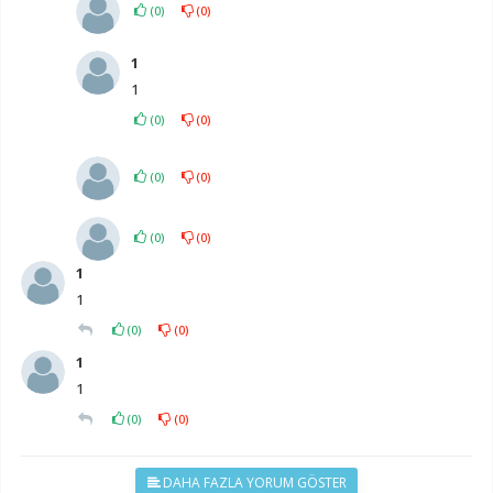
(
0
)
(
0
)
1
1
(
0
)
(
0
)
(
0
)
(
0
)
(
0
)
(
0
)
1
1
(
0
)
(
0
)
1
1
(
0
)
(
0
)
DAHA FAZLA YORUM GÖSTER