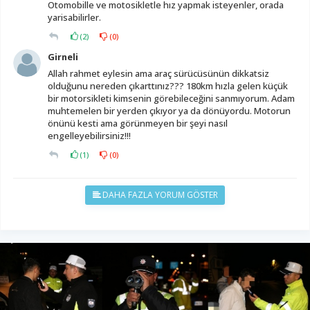
Otomobille ve motosikletle hız yapmak isteyenler, orada
yarisabilirler.
(
2
)
(
0
)
Girneli
Allah rahmet eylesin ama araç sürücüsünün dikkatsiz
olduğunu nereden çıkarttınız??? 180km hızla gelen küçük
bir motorsikleti kimsenin görebileceğini sanmıyorum. Adam
muhtemelen bir yerden çıkıyor ya da dönüyordu. Motorun
önünü kesti ama görünmeyen bir şeyi nasıl
engelleyebilirsiniz!!!
(
1
)
(
0
)
DAHA FAZLA YORUM GÖSTER