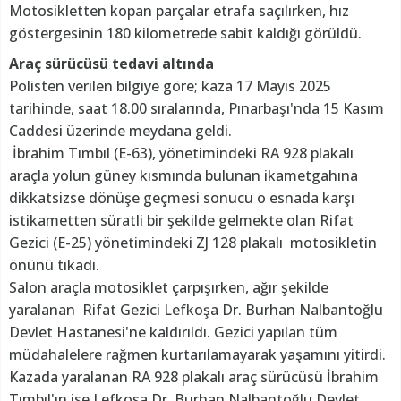
Motosikletten kopan parçalar etrafa saçılırken, hız
göstergesinin 180 kilometrede sabit kaldığı görüldü.
Araç sürücüsü tedavi altında
Polisten verilen bilgiye göre; kaza 17 Mayıs 2025
tarihinde, saat 18.00 sıralarında, Pınarbaşı'nda 15 Kasım
Caddesi üzerinde meydana geldi.
İbrahim Tımbıl (E-63), yönetimindeki RA 928 plakalı
araçla yolun güney kısmında bulunan ikametgahına
dikkatsizse dönüşe geçmesi sonucu o esnada karşı
istikametten süratli bir şekilde gelmekte olan Rifat
Gezici (E-25) yönetimindeki ZJ 128 plakalı motosikletin
önünü tıkadı.
Salon araçla motosiklet çarpışırken, ağır şekilde
yaralanan Rifat Gezici Lefkoşa Dr. Burhan Nalbantoğlu
Devlet Hastanesi'ne kaldırıldı. Gezici yapılan tüm
müdahalelere rağmen kurtarılamayarak yaşamını yitirdi.
Kazada yaralanan RA 928 plakalı araç sürücüsü İbrahim
Tımbıl'ın ise Lefkoşa Dr. Burhan Nalbantoğlu Devlet