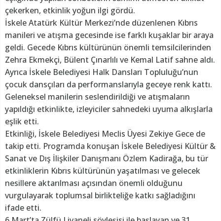
çekerken, etkinlik yoğun ilgi gördü.
İskele Atatürk Kültür Merkezi’nde düzenlenen Kıbrıs
manileri ve atışma gecesinde ise farklı kuşaklar bir araya
geldi. Gecede Kıbrıs kültürünün önemli temsilcilerinden
Zehra Ekmekçi, Bülent Çınarlılı ve Kemal Latif sahne aldı.
Ayrıca İskele Belediyesi Halk Dansları Topluluğu’nun
çocuk dansçıları da performanslarıyla geceye renk kattı.
Geleneksel manilerin seslendirildiği ve atışmaların
yapıldığı etkinlikte, izleyiciler sahnedeki uyuma alkışlarla
eşlik etti.
Etkinliği, İskele Belediyesi Meclis Üyesi Zekiye Gece de
takip etti. Programda konuşan İskele Belediyesi Kültür &
Sanat ve Dış İlişkiler Danışmanı Özlem Kadirağa, bu tür
etkinliklerin Kıbrıs kültürünün yaşatılması ve gelecek
nesillere aktarılması açısından önemli olduğunu
vurgulayarak toplumsal birlikteliğe katkı sağladığını
ifade etti.
6 Mart’ta Zülfü Livaneli söyleşisi ile başlayan ve 31