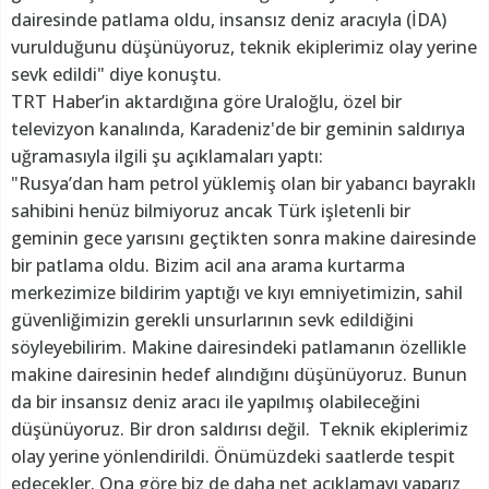
dairesinde patlama oldu, insansız deniz aracıyla (İDA)
vurulduğunu düşünüyoruz, teknik ekiplerimiz olay yerine
sevk edildi" diye konuştu.
TRT Haber’in aktardığına göre Uraloğlu, özel bir
televizyon kanalında, Karadeniz'de bir geminin saldırıya
uğramasıyla ilgili şu açıklamaları yaptı:
"Rusya’dan ham petrol yüklemiş olan bir yabancı bayraklı
sahibini henüz bilmiyoruz ancak Türk işletenli bir
geminin gece yarısını geçtikten sonra makine dairesinde
bir patlama oldu. Bizim acil ana arama kurtarma
merkezimize bildirim yaptığı ve kıyı emniyetimizin, sahil
güvenliğimizin gerekli unsurlarının sevk edildiğini
söyleyebilirim. Makine dairesindeki patlamanın özellikle
makine dairesinin hedef alındığını düşünüyoruz. Bunun
da bir insansız deniz aracı ile yapılmış olabileceğini
düşünüyoruz. Bir dron saldırısı değil. Teknik ekiplerimiz
olay yerine yönlendirildi. Önümüzdeki saatlerde tespit
edecekler. Ona göre biz de daha net açıklamayı yaparız