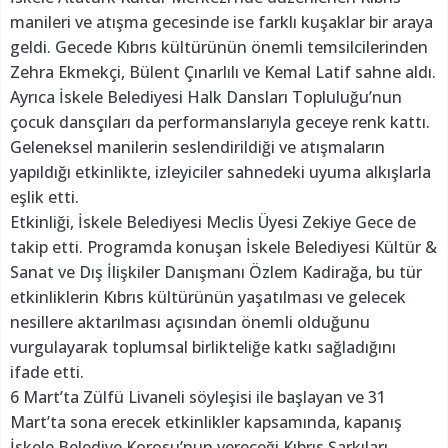
manileri ve atışma gecesinde ise farklı kuşaklar bir araya
geldi. Gecede Kıbrıs kültürünün önemli temsilcilerinden
Zehra Ekmekçi, Bülent Çınarlılı ve Kemal Latif sahne aldı.
Ayrıca İskele Belediyesi Halk Dansları Topluluğu’nun
çocuk dansçıları da performanslarıyla geceye renk kattı.
Geleneksel manilerin seslendirildiği ve atışmaların
yapıldığı etkinlikte, izleyiciler sahnedeki uyuma alkışlarla
eşlik etti.
Etkinliği, İskele Belediyesi Meclis Üyesi Zekiye Gece de
takip etti. Programda konuşan İskele Belediyesi Kültür &
Sanat ve Dış İlişkiler Danışmanı Özlem Kadirağa, bu tür
etkinliklerin Kıbrıs kültürünün yaşatılması ve gelecek
nesillere aktarılması açısından önemli olduğunu
vurgulayarak toplumsal birlikteliğe katkı sağladığını
ifade etti.
6 Mart’ta Zülfü Livaneli söyleşisi ile başlayan ve 31
Mart’ta sona erecek etkinlikler kapsamında, kapanış
İskele Belediye Korosu’nun vereceği Kıbrıs Şarkıları