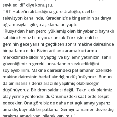
sevk edildi" diye konuştu.
TRT Haber’in aktardığına göre Uraloğlu, özel bir
televizyon kanalında, Karadeniz'de bir geminin saldırıya
uğramasıyla ilgili şu açıklamaları yaptı:
"Rusya’dan ham petrol yüklemiş olan bir yabancı bayraklı
sahibini henüz bilmiyoruz ancak Türk işletenli bir
geminin gece yarısını geçtikten sonra makine dairesinde
bir patlama oldu. Bizim acil ana arama kurtarma
merkezimize bildirim yaptığı ve kıyı emniyetimizin, sahil
güvenliğimizin gerekli unsurlarının sevk edildiğini
söyleyebilirim. Makine dairesindeki patlamanın özellikle
makine dairesinin hedef alındığını düşünüyoruz. Bunun
da bir insansız deniz aracı ile yapılmış olabileceğini
düşünüyoruz. Bir dron saldırısı değil. Teknik ekiplerimiz
olay yerine yönlendirildi. Önümüzdeki saatlerde tespit
edecekler. Ona göre biz de daha net açıklamayı yaparız
ama dış kaynaklı bir patlama. Gemiyi tamamen devre dışı
bırakma amaçlı yani bilerek yapılmış."