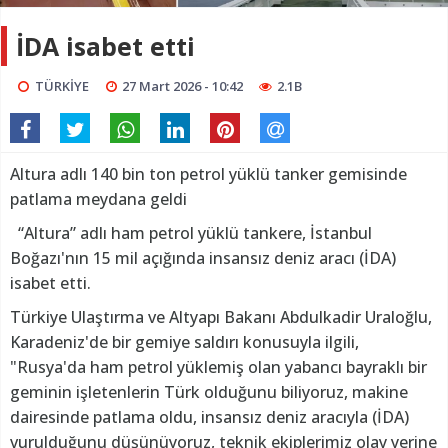
İDA isabet etti
TÜRKİYE
27 Mart 2026 - 10:42
2.1B
Altura adlı 140 bin ton petrol yüklü tanker gemisinde
patlama meydana geldi
“Altura” adlı ham petrol yüklü tankere, İstanbul
Boğazı'nın 15 mil açığında insansız deniz aracı (İDA)
isabet etti.
Türkiye Ulaştırma ve Altyapı Bakanı Abdulkadir Uraloğlu,
Karadeniz'de bir gemiye saldırı konusuyla ilgili,
"Rusya'da ham petrol yüklemiş olan yabancı bayraklı bir
geminin işletenlerin Türk olduğunu biliyoruz, makine
dairesinde patlama oldu, insansız deniz aracıyla (İDA)
vurulduğunu düşünüyoruz, teknik ekiplerimiz olay yerine