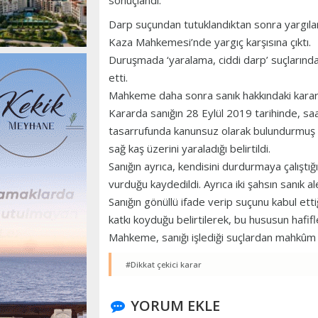
sonuçlandı.
Darp suçundan tutuklandıktan sonra yargıl
Kaza Mahkemesi’nde yargıç karşısına çıktı.
Duruşmada ‘yaralama, ciddi darp’ suçlarından
etti.
Mahkeme daha sonra sanık hakkındaki karar
Kararda sanığın 28 Eylül 2019 tarihinde, saat
tasarrufunda kanunsuz olarak bulundurmuş o
sağ kaş üzerini yaraladığı belirtildi.
Sanığın ayrıca, kendisini durdurmaya çalıştığ
vurduğu kaydedildi. Ayrıca iki şahsın sanık ale
Sanığın gönüllü ifade verip suçunu kabul ettiğ
katkı koyduğu belirtilerek, bu hususun hafifle
Mahkeme, sanığı işlediği suçlardan mahkûm 
#Dikkat çekici karar
YORUM EKLE