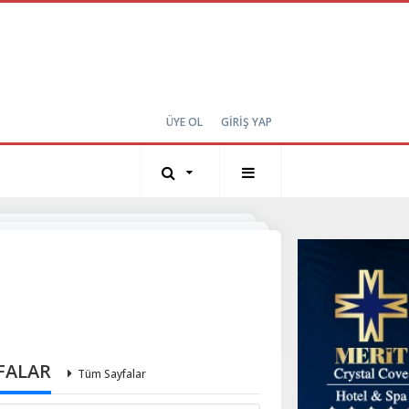
ÜYE OL
GİRİŞ YAP
FALAR
Tüm Sayfalar