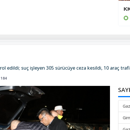
80 bin TL ödedi
KK
KIBRIS
ol edildi; suç işleyen 305 sürücüye ceza kesildi, 10 araç traf
184
SAY
Gaz
Gir
Gaz