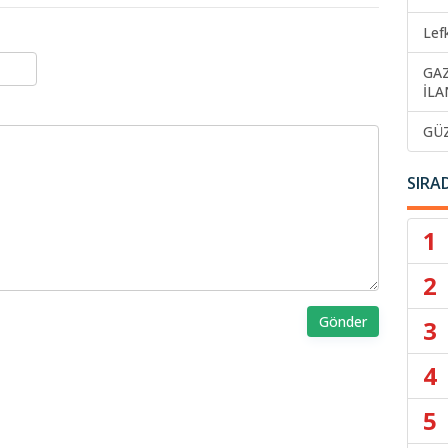
Lef
GA
İLA
GÜ
SIRA
1
2
Gönder
3
4
5