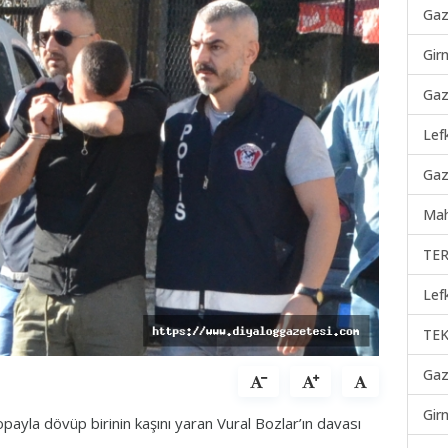
Gaz
Gir
Gaz
Lef
Gaz
Mah
TER
Lef
TEK
Gaz
Gir
opayla dövüp birinin kaşını yaran Vural Bozlar’ın davası