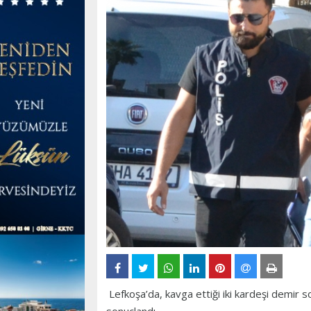
Lefkoşa’da, kavga ettiği iki kardeşi demir s