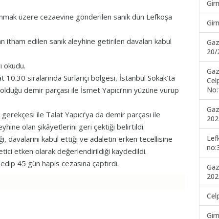
Gir
anmak üzere cezaevine gönderilen sanık dün Lefkoşa
Gir
 itham edilen sanık aleyhine getirilen davaları kabul
Gaz
20/
ı okudu.
Gaz
 10.30 sıralarında Surlariçi bölgesi, İstanbul Sokak’ta
Cel
No:
lduğu demir parçası ile İsmet Yapıcı’nın yüzüne vurup
Gaz
ı gerekçesi ile Talat Yapıcı’ya da demir parçası ile
202
yhine olan şikâyetlerini geri çektiği belirtildi.
Lef
i, davalarını kabul ettiği ve adaletin erken tecellisine
no:
tici etken olarak değerlendirildiği kaydedildi.
edip 45 gün hapis cezasına çaptırdı.
Gaz
202
Cel
Gir