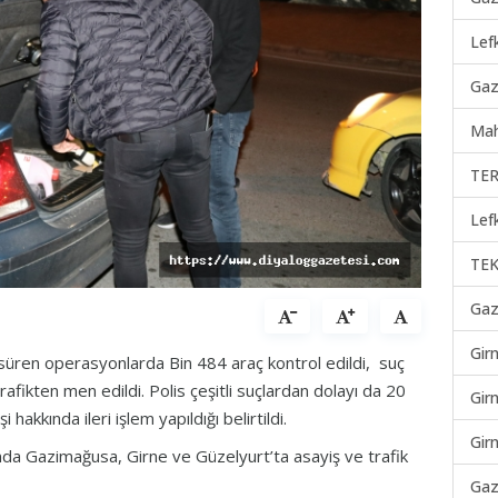
Lef
Gaz
Mah
TER
Lef
TEK
Gaz
Gir
üren operasyonlarda Bin 484 araç kontrol edildi, suç
afikten men edildi. Polis çeşitli suçlardan dolayı da 20
Gir
i hakkında ileri işlem yapıldığı belirtildi.
Gir
nda Gazimağusa, Girne ve Güzelyurt’ta asayiş ve trafik
Gaz