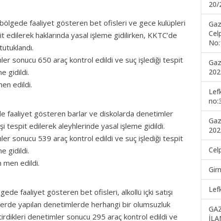
20/
lgede faaliyet gösteren bet ofisleri ve gece kulüpleri
Gaz
Cel
t edilerek haklarında yasal işleme gidilirken, KKTC’de
No:
 tutuklandı.
mler sonucu 650 araç kontrol edildi ve suç işlediği tespit
Gaz
202
e gidildi.
men edildi.
Lef
no:
 faaliyet gösteren barlar ve diskolarda denetimler
Gaz
i tespit edilerek aleyhlerinde yasal işleme gidildi.
202
mler sonucu 539 araç kontrol edildi ve suç işlediği tespit
Cel
e gidildi.
n men edildi.
Gir
Lef
de faaliyet gösteren bet ofisleri, alkollü içki satışı
elerde yapılan denetimlerde herhangi bir olumsuzluk
GA
tirdikleri denetimler sonucu 295 araç kontrol edildi ve
İLA