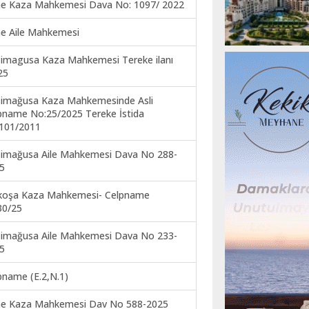
ne Kaza Mahkemesi Dava No: 1097/ 2022
ne Aile Mahkemesi
imagusa Kaza Mahkemesi Tereke ilanı
25
imağusa Kaza Mahkemesinde Asli
pname No:25/2025 Tereke İstida
101/2011
imağusa Aile Mahkemesi Dava No 288-
5
koşa Kaza Mahkemesi- Celpname
30/25
imağusa Aile Mahkemesi Dava No 233-
5
pname (E.2,N.1)
ne Kaza Mahkemesi Dav No 588-2025