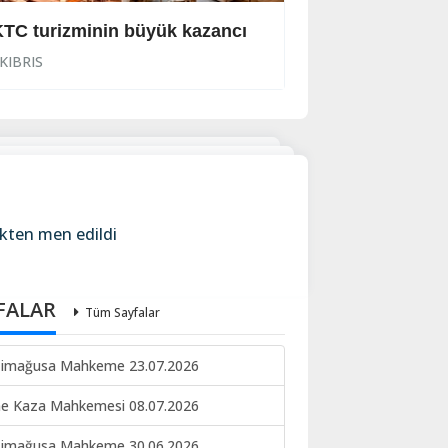
TC turizminin büyük kazancı
Viski bardağıyla
KIBRIS
KIBRIS
ikten men edildi
FALAR
Tüm Sayfalar
imağusa Mahkeme 23.07.2026
ne Kaza Mahkemesi 08.07.2026
imağusa Mahkeme 30.06.2026