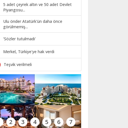
5 adet çeyrek altın ve 50 adet Devlet
Piyangosu...
Ulu önder Atatürk'ün daha önce
görülmemiş...
‘Sözler tutulmadı’
Merkel, Türkiye'ye hak verdi
0
Teşvik verilmeli
1
2
3
4
5
6
7