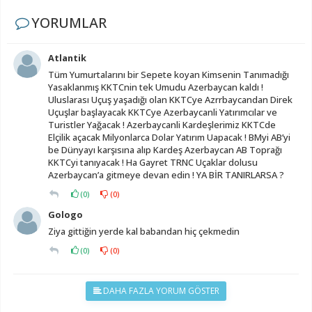
YORUMLAR
Atlantik
Tüm Yumurtalarını bir Sepete koyan Kimsenin Tanımadığı
Yasaklanmış KKTCnin tek Umudu Azerbaycan kaldı !
Uluslarası Uçuş yaşadığı olan KKTCye Azrrbaycandan Direk
Uçuşlar başlayacak KKTCye Azerbaycanli Yatırımcılar ve
Turistler Yağacak ! Azerbaycanli Kardeşlerimiz KKTCde
Elçilik açacak Milyonlarca Dolar Yatırım Uapacak ! BMyi AB’yi
be Dünyayı karşısına alıp Kardeş Azerbaycan AB Toprağı
KKTCyi tanıyacak ! Ha Gayret TRNC Uçaklar dolusu
Azerbaycan’a gitmeye devan edin ! YA BİR TANIRLARSA ?
(
0
)
(
0
)
Gologo
Ziya gittiğin yerde kal babandan hiç çekmedin
(
0
)
(
0
)
DAHA FAZLA YORUM GÖSTER