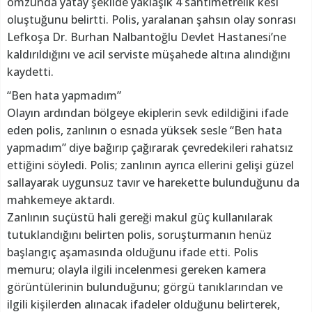
omzunda yatay şekilde yaklaşık 4 santimetrelik kesi
oluştuğunu belirtti. Polis, yaralanan şahsın olay sonrası
Lefkoşa Dr. Burhan Nalbantoğlu Devlet Hastanesi’ne
kaldırıldığını ve acil serviste müşahede altına alındığını
kaydetti.
“Ben hata yapmadım”
Olayın ardından bölgeye ekiplerin sevk edildiğini ifade
eden polis, zanlının o esnada yüksek sesle “Ben hata
yapmadım” diye bağırıp çağırarak çevredekileri rahatsız
ettiğini söyledi. Polis; zanlının ayrıca ellerini gelişi güzel
sallayarak uygunsuz tavır ve harekette bulunduğunu da
mahkemeye aktardı.
Zanlının suçüstü hali gereği makul güç kullanılarak
tutuklandığını belirten polis, soruşturmanın henüz
başlangıç aşamasında olduğunu ifade etti. Polis
memuru; olayla ilgili incelenmesi gereken kamera
görüntülerinin bulunduğunu; görgü tanıklarından ve
ilgili kişilerden alınacak ifadeler olduğunu belirterek,