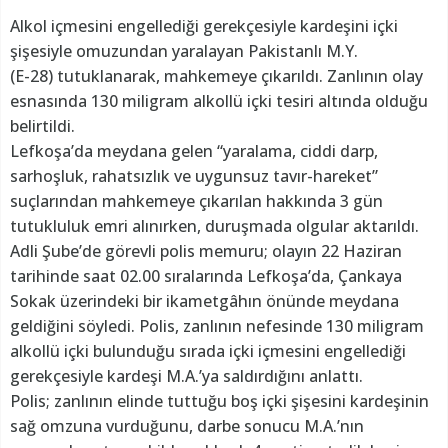
Alkol içmesini engellediği gerekçesiyle kardeşini içki
şişesiyle omuzundan yaralayan Pakistanlı M.Y.
(E-28) tutuklanarak, mahkemeye çıkarıldı. Zanlının olay
esnasında 130 miligram alkollü içki tesiri altında olduğu
belirtildi.
Lefkoşa’da meydana gelen “yaralama, ciddi darp,
sarhoşluk, rahatsızlık ve uygunsuz tavır-hareket”
suçlarından mahkemeye çıkarılan hakkında 3 gün
tutukluluk emri alınırken, duruşmada olgular aktarıldı.
Adli Şube’de görevli polis memuru; olayın 22 Haziran
tarihinde saat 02.00 sıralarında Lefkoşa’da, Çankaya
Sokak üzerindeki bir ikametgâhın önünde meydana
geldiğini söyledi. Polis, zanlının nefesinde 130 miligram
alkollü içki bulunduğu sırada içki içmesini engellediği
gerekçesiyle kardeşi M.A.’ya saldırdığını anlattı.
Polis; zanlının elinde tuttuğu boş içki şişesini kardeşinin
sağ omzuna vurduğunu, darbe sonucu M.A.’nın