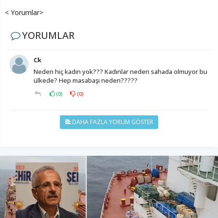
< Yorumlar>
YORUMLAR
Ck
Neden hiç kadın yok??? Kadınlar neden sahada olmuyor bu
ülkede? Hep masabaşı neden?????
(
0
)
(
0
)
DAHA FAZLA YORUM GÖSTER