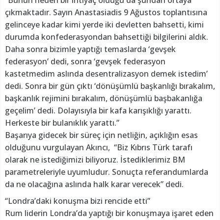
“Bunun neden bir ihtiyaç olduğu da şundan ortaya
çıkmaktadır. Sayın Anastasiadis 9 Ağustos toplantısına
gelinceye kadar kimi yerde iki devletten bahsetti, kimi
durumda konfederasyondan bahsettiği bilgilerini aldık.
Daha sonra bizimle yaptığı temaslarda ‘gevşek
federasyon’ dedi, sonra ‘gevşek federasyon
kastetmedim aslında desentralizasyon demek istedim’
dedi. Sonra bir gün çıktı ‘dönüşümlü başkanlığı bırakalım,
başkanlık rejimini bırakalım, dönüşümlü başbakanlığa
geçelim’ dedi. Dolayısıyla bir kafa karışıklığı yarattı.
Herkeste bir bulanıklık yarattı.”
Başarıya gidecek bir süreç için netliğin, açıklığın esas
olduğunu vurgulayan Akıncı, “Biz Kıbrıs Türk tarafı
olarak ne istediğimizi biliyoruz. İstediklerimiz BM
parametreleriyle uyumludur. Sonuçta referandumlarda
da ne olacağına aslında halk karar verecek” dedi.
“Londra’daki konuşma bizi rencide etti”
Rum liderin Londra’da yaptığı bir konuşmaya işaret eden