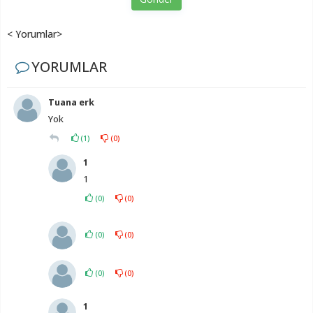
< Yorumlar>
YORUMLAR
Tuana erk
Yok
(
1
)
(
0
)
1
1
(
0
)
(
0
)
(
0
)
(
0
)
(
0
)
(
0
)
1