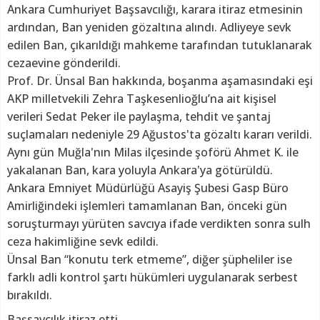
Ankara Cumhuriyet Başsavcılığı, karara itiraz etmesinin
ardından, Ban yeniden gözaltına alındı. Adliyeye sevk
edilen Ban, çıkarıldığı mahkeme tarafından tutuklanarak
cezaevine gönderildi.
Prof. Dr. Ünsal Ban hakkında, boşanma aşamasındaki eşi
AKP milletvekili Zehra Taşkesenlioğlu’na ait kişisel
verileri Sedat Peker ile paylaşma, tehdit ve şantaj
suçlamaları nedeniyle 29 Ağustos'ta gözaltı kararı verildi.
Aynı gün Muğla'nın Milas ilçesinde şoförü Ahmet K. ile
yakalanan Ban, kara yoluyla Ankara'ya götürüldü.
Ankara Emniyet Müdürlüğü Asayiş Şubesi Gasp Büro
Amirliğindeki işlemleri tamamlanan Ban, önceki gün
soruşturmayı yürüten savcıya ifade verdikten sonra sulh
ceza hakimliğine sevk edildi.
Ünsal Ban “konutu terk etmeme”, diğer şüpheliler ise
farklı adli kontrol şartı hükümleri uygulanarak serbest
bırakıldı.
Başsavcılık itiraz etti