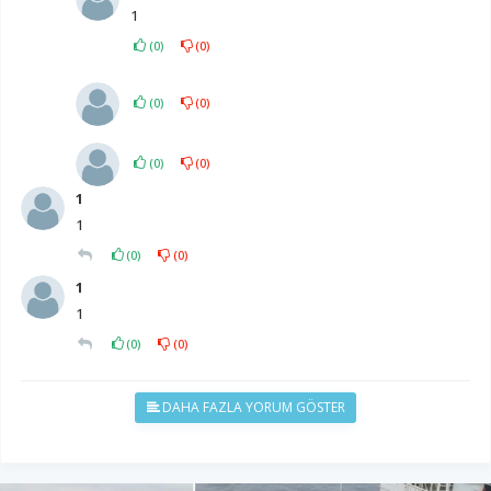
1
(
0
)
(
0
)
(
0
)
(
0
)
(
0
)
(
0
)
1
1
(
0
)
(
0
)
1
1
(
0
)
(
0
)
DAHA FAZLA YORUM GÖSTER