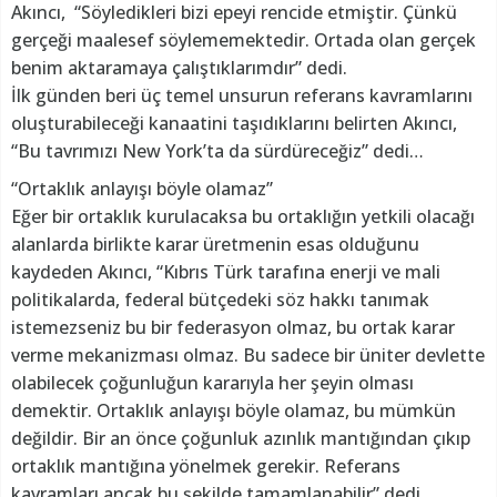
Akıncı, “Söyledikleri bizi epeyi rencide etmiştir. Çünkü
gerçeği maalesef söylememektedir. Ortada olan gerçek
benim aktaramaya çalıştıklarımdır” dedi.
İlk günden beri üç temel unsurun referans kavramlarını
oluşturabileceği kanaatini taşıdıklarını belirten Akıncı,
“Bu tavrımızı New York’ta da sürdüreceğiz” dedi…
“Ortaklık anlayışı böyle olamaz”
Eğer bir ortaklık kurulacaksa bu ortaklığın yetkili olacağı
alanlarda birlikte karar üretmenin esas olduğunu
kaydeden Akıncı, “Kıbrıs Türk tarafına enerji ve mali
politikalarda, federal bütçedeki söz hakkı tanımak
istemezseniz bu bir federasyon olmaz, bu ortak karar
verme mekanizması olmaz. Bu sadece bir üniter devlette
olabilecek çoğunluğun kararıyla her şeyin olması
demektir. Ortaklık anlayışı böyle olamaz, bu mümkün
değildir. Bir an önce çoğunluk azınlık mantığından çıkıp
ortaklık mantığına yönelmek gerekir. Referans
kavramları ancak bu şekilde tamamlanabilir” dedi.