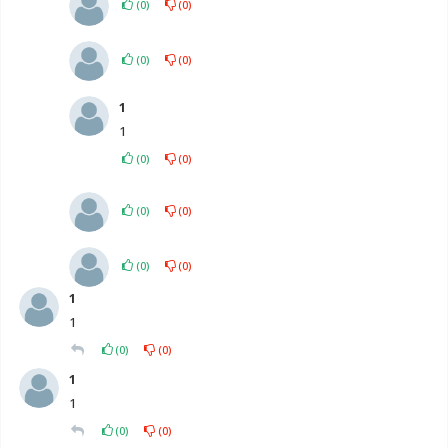
(
0
)
(
0
)
(
0
)
(
0
)
1
1
(
0
)
(
0
)
(
0
)
(
0
)
(
0
)
(
0
)
1
1
(
0
)
(
0
)
1
1
(
0
)
(
0
)