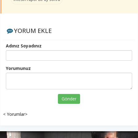
YORUM EKLE
Adınız Soyadınız
Yorumunuz
Gönder
< Yorumlar>