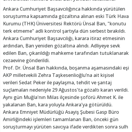
Ankara Cumhuriyet Başsavcılığınca hakkında yürütülen
soruşturma kapsamında gözaltına alınan eski Türk Hava
Kurumu (THK) Üniversitesi Rektörü Ünsal Ban, "konutu
terk etmeme" adli kontrol şartıyla dün serbest bırakıldı.
Ankara Cumhuriyet Başsavcılığı, karara itiraz etmesinin
ardından, Ban yeniden gözaltına alındı. Adliyeye sevk
edilen Ban, çıkarıldığı mahkeme tarafından tutuklanarak
cezaevine gönderildi.
Prof. Dr. Ünsal Ban hakkında, boşanma aşamasındaki eşi
AKP milletvekili Zehra Taşkesenlioğlu’na ait kişisel
verileri Sedat Peker ile paylaşma, tehdit ve şantaj
suçlamaları nedeniyle 29 Ağustos'ta gözaltı kararı verildi.
Aynı gün Muğla'nın Milas ilçesinde şoförü Ahmet K. ile
yakalanan Ban, kara yoluyla Ankara'ya götürüldü.
Ankara Emniyet Müdürlüğü Asayiş Şubesi Gasp Büro
Amirliğindeki işlemleri tamamlanan Ban, önceki gün
soruşturmayı yürüten savcıya ifade verdikten sonra sulh