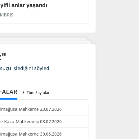
yifli anlar yaşandı
İhraç işlemi başl
KIBRIS
KIBRIS
z"
uçu işlediğini söyledi
FALAR
Tüm Sayfalar
imağusa Mahkeme 23.07.2026
ne Kaza Mahkemesi 08.07.2026
imağusa Mahkeme 30.06.2026