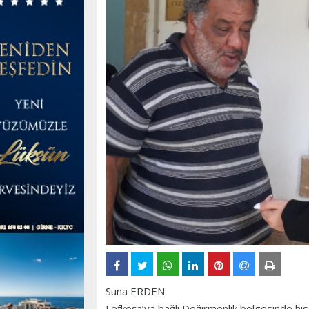
Suna ERDEN
Lefkoşa’ya bağlı Değirmenlik bölgesinde h