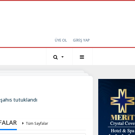
ÜYE OL
GİRİŞ YAP
 şahıs tutuklandı
FALAR
Tüm Sayfalar