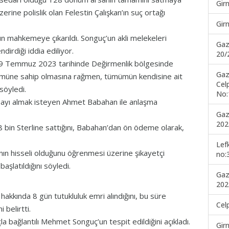
Gir
erine polislik olan Felestin Çalışkan’ın suç ortağı
Gir
 mahkemeye çıkarıldı. Songuç’un akli melekeleri
Gaz
ndirdiği iddia ediliyor.
20/
n 19 Temmuz 2023 tarihinde Değirmenlik bölgesinde
Gaz
ümüne sahip olmasına rağmen, tümümün kendisine ait
Cel
 söyledi.
No:
rsayı almak isteyen Ahmet Babahan ile anlaşma
Gaz
202
 bin Sterline sattığını, Babahan’dan ön ödeme olarak,
Lef
nın hisseli olduğunu öğrenmesi üzerine şikayetçi
no:
aşlatıldığını söyledi.
Gaz
202
hakkında 8 gün tutukluluk emri alındığını, bu süre
Cel
i belirtti.
 bağlantılı Mehmet Songuç’un tespit edildiğini açıkladı.
Gir