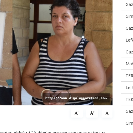
Gaz
Gir
Gaz
Lef
Gaz
Mah
TER
Lef
TEK
Gaz
Gir
issedarı olduğu 128 dönüm arsanın tamamını satmaya