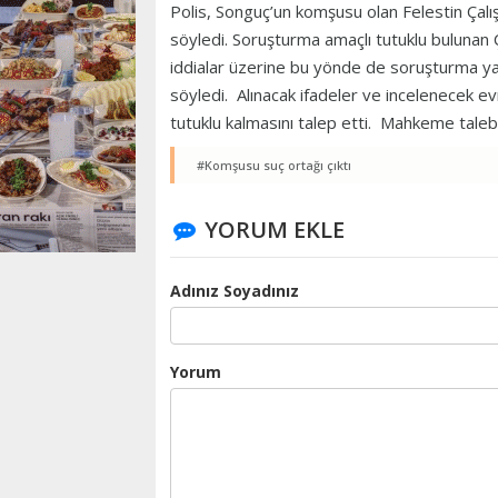
Polis, Songuç’un komşusu olan Felestin Çal
söyledi. Soruşturma amaçlı tutuklu bulunan Ç
iddialar üzerine bu yönde de soruşturma yap
söyledi. Alınacak ifadeler ve incelenecek e
tutuklu kalmasını talep etti. Mahkeme talebi
#Komşusu suç ortağı çıktı
YORUM EKLE
Adınız Soyadınız
Yorum