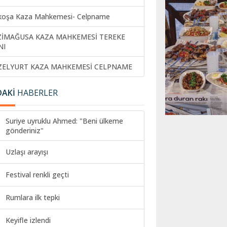
koşa Kaza Mahkemesi- Celpname
ZİMAĞUSA KAZA MAHKEMESİ TEREKE
NI
ZELYURT KAZA MAHKEMESİ CELPNAME
DAKİ
HABERLER
Suriye uyruklu Ahmed: "Beni ülkeme
gönderiniz"
Uzlaşı arayışı
Festival renkli geçti
Rumlara ilk tepki
Keyifle izlendi