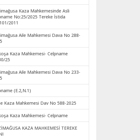
imağusa Kaza Mahkemesinde Asli
pname No:25/2025 Tereke İstida
101/2011
imağusa Aile Mahkemesi Dava No 288-
5
koşa Kaza Mahkemesi- Celpname
30/25
imağusa Aile Mahkemesi Dava No 233-
5
pname (E.2,N.1)
ne Kaza Mahkemesi Dav No 588-2025
koşa Kaza Mahkemesi- Celpname
ZİMAĞUSA KAZA MAHKEMESİ TEREKE
NI