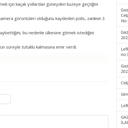
mek için kaçak yollardan güneyden kuzeye geçtiğini
Gaz
Cel
kamera görüntüleri olduğunu kaydeden polis, zanlının 3
No:
Gaz
kaybettiğini, bu nedenle ülkesine gitmek istediğini
202
ün süreyle tutuklu kalmasına emir verdi.
Lef
no:
Gaz
202
Cel
Gir
Lef
GA
İLA