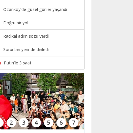
Ozanköy’de güzel günler yaşandı
Doğru bir yol
Radikal adım sözü verdi
Sorunları yerinde dinledi
0
Putin’le 3 saat
1
2
3
4
5
6
7