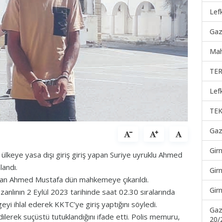
Lef
Gaz
Mah
TER
Lef
TEK
Gaz
Gir
ülkeye yasa dışı giriş giriş yapan Suriye uyruklu Ahmed
landı.
Gir
anan Ahmed Mustafa dün mahkemeye çıkarıldı.
Gir
anlının 2 Eylül 2023 tarihinde saat 02.30 sıralarında
yi ihlal ederek KKTC’ye giriş yaptığını söyledi.
Gaz
dilerek suçüstü tutuklandığını ifade etti. Polis memuru,
20/