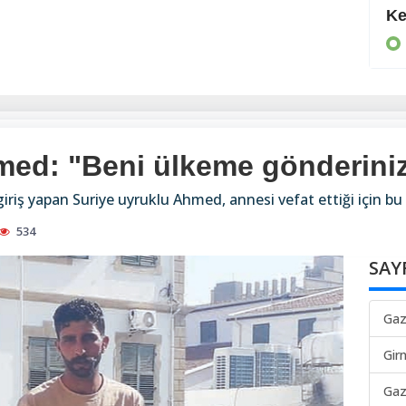
Daha da suçlu
Ke
KIBRIS
med: "Beni ülkeme gönderini
riş yapan Suriye uyruklu Ahmed, annesi vefat ettiği için bu s
534
SAY
Gaz
Gir
Gaz