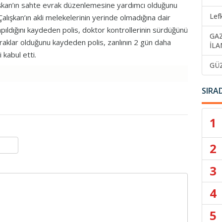
ışkan’ın sahte evrak düzenlemesine yardımcı olduğunu
Lef
alışkan’ın akli melekelerinin yerinde olmadığına dair
ıldığını kaydeden polis, doktor kontrollerinin sürdüğünü
GA
vraklar olduğunu kaydeden polis, zanlının 2 gün daha
İLA
 kabul etti.
GÜ
SIRA
1
2
3
4
5