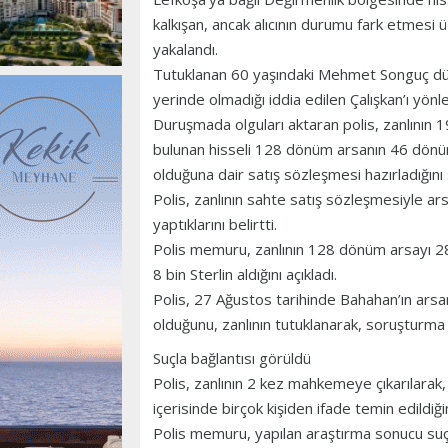
kalkışan, ancak alıcının durumu fark etmesi üz
yakalandı.
Tutuklanan 60 yaşındaki Mehmet Songuç dün
yerinde olmadığı iddia edilen Çalışkan’ı yönle
Duruşmada olguları aktaran polis, zanlını
bulunan hisseli 128 dönüm arsanın 46 dön
olduğuna dair satış sözleşmesi hazırladığını
Polis, zanlının sahte satış sözleşmesiyle a
yaptıklarını belirtti.
Polis memuru, zanlının 128 dönüm arsayı 28
8 bin Sterlin aldığını açıkladı.
Polis, 27 Ağustos tarihinde Bahahan’ın arsa
olduğunu, zanlının tutuklanarak, soruşturma b
Suçla bağlantısı görüldü
Polis, zanlının 2 kez mahkemeye çıkarılarak, 
içerisinde birçok kişiden ifade temin edildiğin
Polis memuru, yapılan araştırma sonucu suçla