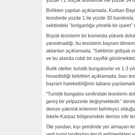
yüzde 71, küçük tesislerde ise yüzde 34 o
Birlikten yapılan açıklamada, Kurban Bay
tesislerde yüzde 1 ile yüzde 30 bandında
sektördeki "kırılganlığa yönelik bir işaret"
Büyük tesislerin bir kısmında yüksek dolu
yansıtmadığı, bu tesislerin bayram döne
aktarılan açıklamada, “Sektörün gidişatı or
ve bu alanda ciddi bir zayıflık görülmektedir
Butik oteller, turistik bungalovlar ve 1-3 
hissedildiği belirtilen açıklamada, bazı t
bayram hareketliliğinin tabana yayılamadı
“Turistik bungalov sınıfındaki tesislerin d
geniş bir yelpazede değişmektedir.” deni
denize yakınlık kriterinin belirleyici olduğ
İskele-Karpaz bölgesindeki denize sıfır tesis
Öte yandan, kıyı şeridinde yer almayan tes
yerli turist tarafından tercih edilmedikler