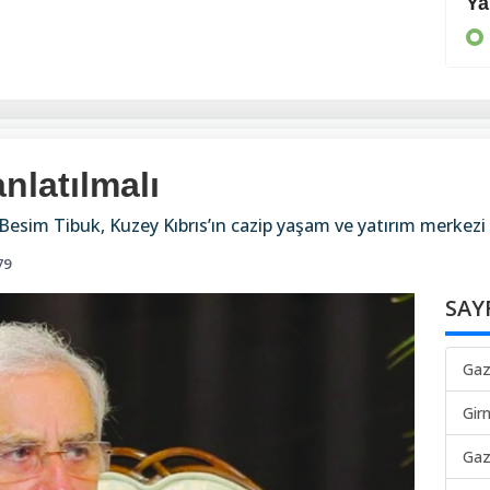
Önleyici tedbirler alınmalı
Ya
KIBRIS
nlatılmalı
sim Tibuk, Kuzey Kıbrıs’ın cazip yaşam ve yatırım merkezi o
79
SAY
Gaz
Gir
Gaz