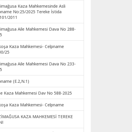
imağusa Kaza Mahkemesinde Asli
pname No:25/2025 Tereke İstida
101/2011
imağusa Aile Mahkemesi Dava No 288-
5
koşa Kaza Mahkemesi- Celpname
30/25
imağusa Aile Mahkemesi Dava No 233-
5
pname (E.2,N.1)
ne Kaza Mahkemesi Dav No 588-2025
koşa Kaza Mahkemesi- Celpname
ZİMAĞUSA KAZA MAHKEMESİ TEREKE
NI