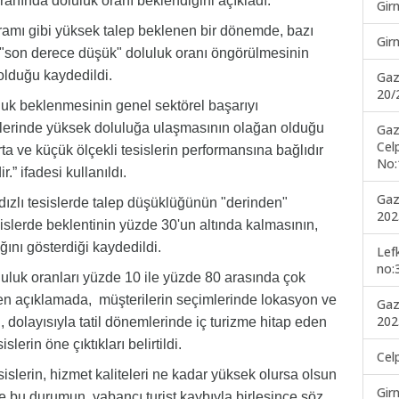
ranında doluluk oranı beklendiğini açıkladı.
Gir
ramı gibi yüksek talep beklenen bir dönemde, bazı
Gir
 "son derece düşük" doluluk oranı öngörülmesinin
 olduğu kaydedildi.
Gaz
20/
luk beklenmesinin genel sektörel başarıyı
mlerinde yüksek doluluğa ulaşmasının olağan olduğu
Gaz
Cel
ta ve küçük ölçekli tesislerin performansına bağlıdır
No:
.” ifadesi kullanıldı.
Gaz
yıldızlı tesislerde talep düşüklüğünün "derinden"
202
esislerde beklentinin yüzde 30'un altında kalmasının,
ğını gösterdiği kaydedildi.
Lef
no:
oluluk oranları yüzde 10 ile yüzde 80 arasında çok
len açıklamada, müşterilerin seçimlerinde lokasyon ve
Gaz
202
u, dolayısıyla tatil dönemlerinde iç turizme hitap eden
lerin öne çıktıkları belirtildi.
Cel
islerin, hizmet kaliteleri ne kadar yüksek olursa olsun
Gir
i ve bu durumun, yabancı turist kaybıyla birleşince söz