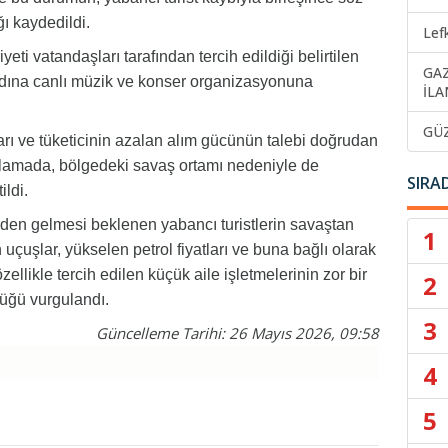
ğı kaydedildi.
Lef
ti vatandaşları tarafından tercih edildiği belirtilen
GA
 adına canlı müzik ve konser organizasyonuna
İLA
GÜ
tları ve tüketicinin azalan alım gücünün talebi doğrudan
klamada, bölgedeki savaş ortamı nedeniyle de
SIRA
ildi.
nden gelmesi beklenen yabancı turistlerin savaştan
1
n uçuşlar, yükselen petrol fiyatları ve buna bağlı olarak
zellikle tercih edilen küçük aile işletmelerinin zor bir
2
üğü vurgulandı.
3
Güncelleme Tarihi: 26 Mayıs 2026, 09:58
4
5