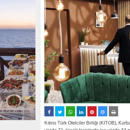
Kıbrıs Türk Otelciler Birliği (KITOB), Kur