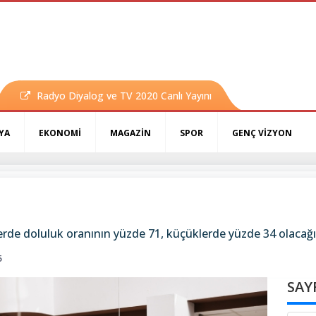
Radyo Diyalog ve TV 2020 Canlı Yayını
YA
EKONOMİ
MAGAZİN
SPOR
GENÇ VİZYON
lerde doluluk oranının yüzde 71, küçüklerde yüzde 34 olacağı
5
SAY