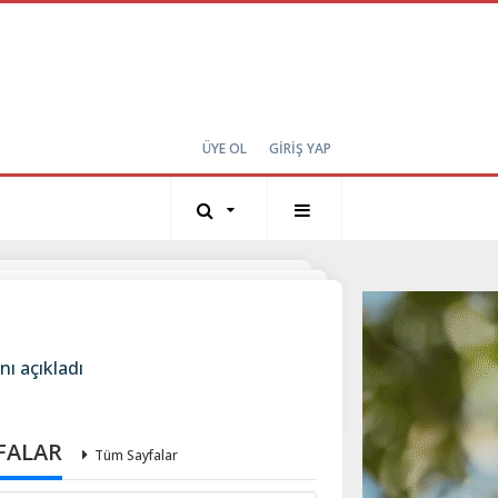
ÜYE OL
GİRİŞ YAP
nı açıkladı
FALAR
Tüm Sayfalar