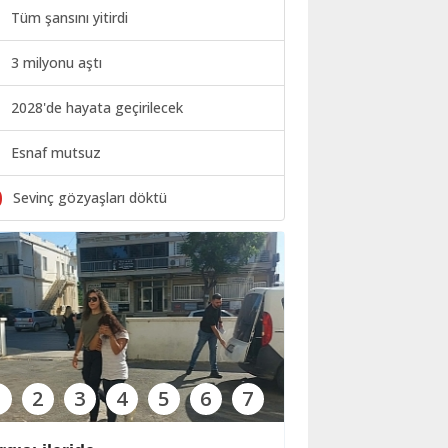
Tüm şansını yitirdi
3 milyonu aştı
2028'de hayata geçirilecek
Esnaf mutsuz
0
Sevinç gözyaşları döktü
1
2
3
4
5
6
7