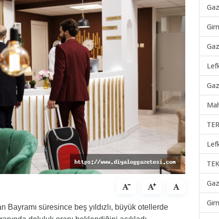
Gaz
Gir
Gaz
Lef
Gaz
Mah
TER
Lef
TEK
Gaz
Gir
ban Bayramı süresince beş yıldızlı, büyük otellerde