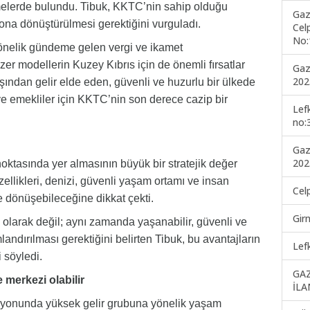
irmelerde bulundu. Tibuk, KKTC’nin sahip olduğu
Gaz
ona dönüştürülmesi gerektiğini vurguladı.
Cel
No:
önelik gündeme gelen vergi ve ikamet
er modellerin Kuzey Kıbrıs için de önemli fırsatlar
Gaz
202
 dışından gelir elde eden, güvenli ve huzurlu bir ülkede
 ve emekliler için KKTC’nin son derece cazip bir
Lef
no:
Gaz
202
noktasında yer almasının büyük bir stratejik değer
üzellikleri, denizi, güvenli yaşam ortamı ve insan
Cel
 dönüşebileceğine dikkat çekti.
Gir
 olarak değil; aynı zamanda yaşanabilir, güvenli ve
mlandırılması gerektiğini belirten Tibuk, bu avantajların
Lef
 söyledi.
GA
 merkezi olabilir
İLA
izyonunda yüksek gelir grubuna yönelik yaşam