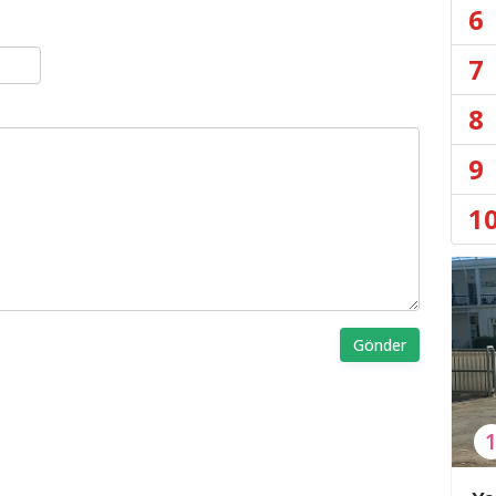
6
7
8
9
1
Gönder