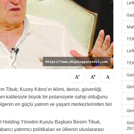
Lef
Gaz
Mah
TER
Lef
TEK
Gaz
Gir
Tibuk; Kuzey Kıbrıs’ın iklimi, denizi, güvenliği,
am kalitesiyle büyük bir potansiyele sahip olduğunu
Gir
bölgenin en güçlü yatırım ve yaşam merkezlerinden biri
Gir
t Holding Yönetim Kurulu Başkanı Besim Tibuk,
Gaz
20/
ancı yatırımcı politikaları ve ülkenin uluslararası