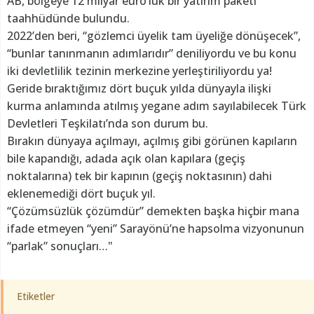
AB, bölgeye 12 milyar euro’luk bir yatırım paketi
taahhüdünde bulundu.
2022’den beri, “gözlemci üyelik tam üyeliğe dönüşecek”,
“bunlar tanınmanın adımlarıdır” deniliyordu ve bu konu
iki devletlilik tezinin merkezine yerleştiriliyordu ya!
Geride bıraktığımız dört buçuk yılda dünyayla ilişki
kurma anlamında atılmış yegane adım sayılabilecek Türk
Devletleri Teşkilatı’nda son durum bu.
Bırakın dünyaya açılmayı, açılmış gibi görünen kapıların
bile kapandığı, adada açık olan kapılara (geçiş
noktalarına) tek bir kapının (geçiş noktasının) dahi
eklenemediği dört buçuk yıl.
“Çözümsüzlük çözümdür” demekten başka hiçbir mana
ifade etmeyen “yeni” Sarayönü’ne hapsolma vizyonunun
“parlak” sonuçları…"
Etiketler