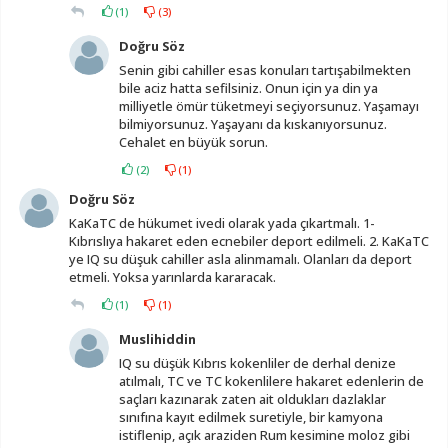
(
1
)
(
3
)
Doğru Söz
Senin gibi cahiller esas konuları tartışabilmekten
bile aciz hatta sefilsiniz. Onun için ya din ya
milliyetle ömür tüketmeyi seçiyorsunuz. Yaşamayı
bilmiyorsunuz. Yaşayanı da kıskanıyorsunuz.
Cehalet en büyük sorun.
(
2
)
(
1
)
Doğru Söz
KaKaTC de hükumet ivedi olarak yada çıkartmalı. 1-
Kıbrıslıya hakaret eden ecnebiler deport edilmeli. 2. KaKaTC
ye IQ su düşuk cahiller asla alinmamalı. Olanları da deport
etmeli. Yoksa yarınlarda kararacak.
(
1
)
(
1
)
Muslihiddin
IQ su düşük Kıbrıs kokenliler de derhal denize
atılmalı, TC ve TC kokenlilere hakaret edenlerin de
saçları kazınarak zaten ait oldukları dazlaklar
sınıfına kayıt edilmek suretiyle, bir kamyona
istiflenip, açık araziden Rum kesimine moloz gibi