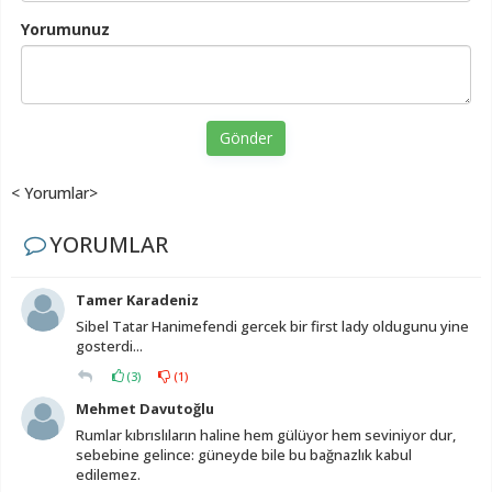
Yorumunuz
Gönder
< Yorumlar>
YORUMLAR
Tamer Karadeniz
Sibel Tatar Hanimefendi gercek bir first lady oldugunu yine
gosterdi...
(
3
)
(
1
)
Mehmet Davutoğlu
Rumlar kıbrıslıların haline hem gülüyor hem seviniyor dur,
sebebine gelince: güneyde bile bu bağnazlık kabul
edilemez.