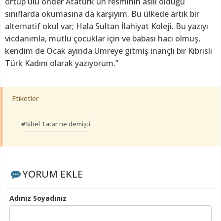
örtüp ulu önder Atatürk'ün resminin asılı olduğu
sınıflarda okumasına da karşıyım. Bu ülkede artık bir
alternatif okul var; Hala Sultan İlahiyat Koleji. Bu yazıyı
vicdanımla, mutlu çocuklar için ve babası hacı olmuş,
kendim de Ocak ayında Umreye gitmiş inançlı bir Kıbrıslı
Türk Kadını olarak yazıyorum.”
Etiketler
#Sibel Tatar ne demişti
YORUM EKLE
Adınız Soyadınız