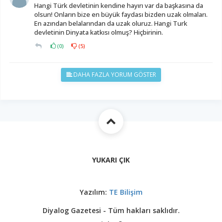
Hangi Türk devletinin kendine hayırı var da başkasına da
olsun! Onların bize en büyük faydası bizden uzak olmaları.
En azından belalarından da uzak oluruz. Hangi Turk
devletinin Dinyata katkısı olmuş? Hiçbirinin.
(
0
)
(
5
)
DAHA FAZLA YORUM GÖSTER
YUKARI ÇIK
Yazılım:
TE Bilişim
Diyalog Gazetesi - Tüm hakları saklıdır.