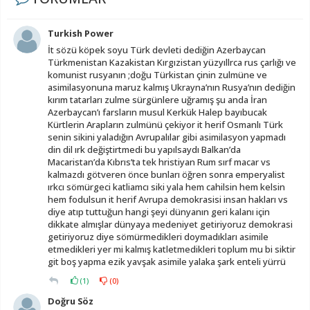
Turkish Power
İt sözü köpek soyu Türk devleti dediğin Azerbaycan
Türkmenistan Kazakistan Kırgızistan yüzyıllrca rus çarlığı ve
komunist rusyanın ;doğu Türkistan çinin zulmüne ve
asimilasyonuna maruz kalmış Ukrayna’nın Rusya’nın dediğin
kırım tatarları zulme sürgünlere uğramış şu anda İran
Azerbaycan’ı farsların musul Kerkük Halep bayıbucak
Kürtlerin Arapların zulmünü çekiyor it herif Osmanlı Türk
senin sikini yaladığın Avrupalılar gibi asimilasyon yapmadı
din dil ırk değiştirtmedi bu yapılsaydı Balkan’da
Macaristan’da Kıbrıs’ta tek hristiyan Rum sırf macar vs
kalmazdı götveren önce bunları öğren sonra emperyalist
ırkcı sömürgeci katliamcı siki yala hem cahilsin hem kelsin
hem fodulsun it herif Avrupa demokrasisi insan hakları vs
diye atıp tuttuğun hangi şeyi dünyanın geri kalanı için
dikkate almışlar dünyaya medeniyet getiriyoruz demokrasi
getiriyoruz diye sömürmedikleri doymadıkları asimile
etmedikleri yer mi kalmış katletmedikleri toplum mu bi siktir
git boş yapma ezik yavşak asimile yalaka şark enteli yürrü
(
1
)
(
0
)
Doğru Söz