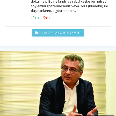
dokulmeli.. Bu ne kindir ya rab..! Keşke bu nefret
söylemini gostermeseniz veya %0.1 (bindebir) ini
düşmanlarınıza gosterseniz...!
(
1
)
(
1
)
DAHA FAZLA YORUM GÖSTER