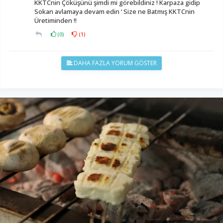
KKTCnin Çöküşünü şimdi mi görebildiniz ! Karpaza gidip
Sokan avlamaya devam edin ‘ Size ne Batmış KKTCnin
Üretiminden !!
(
0
)
(
1
)
DAHA FAZLA YORUM GÖSTER