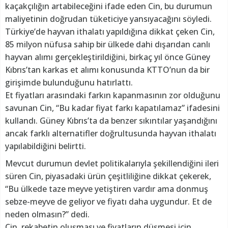
kaçakçılığın artabileceğini ifade eden Cin, bu durumun
maliyetinin doğrudan tüketiciye yansıyacağını söyledi.
Türkiye’de hayvan ithalatı yapıldığına dikkat çeken Cin,
85 milyon nüfusa sahip bir ülkede dahi dışarıdan canlı
hayvan alımı gerçekleştirildiğini, birkaç yıl önce Güney
Kıbrıs’tan karkas et alımı konusunda KTTO’nun da bir
girişimde bulunduğunu hatırlattı.
Et fiyatları arasındaki farkın kapanmasının zor olduğunu
savunan Cin, “Bu kadar fiyat farkı kapatılamaz” ifadesini
kullandı. Güney Kıbrıs’ta da benzer sıkıntılar yaşandığını
ancak farklı alternatifler doğrultusunda hayvan ithalatı
yapılabildiğini belirtti.
Mevcut durumun devlet politikalarıyla şekillendiğini ileri
süren Cin, piyasadaki ürün çeşitliliğine dikkat çekerek,
“Bu ülkede taze meyve yetiştiren vardır ama donmuş
sebze-meyve de geliyor ve fiyatı daha uygundur. Et de
neden olmasın?” dedi.
Cin, rekabetin oluşması ve fiyatların düşmesi için