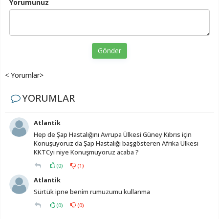
Yorumunuz
Gönder
< Yorumlar>
YORUMLAR
Atlantik
Hep de Şap Hastalığını Avrupa Ülkesi Güney Kıbrıs için
Konuşuyoruz da Şap Hastalığı başgösteren Afrika Ülkesi
KKTCyi niye Konuşmuyoruz acaba ?
(
0
)
(
1
)
Atlantik
Sürtük ipne benim rumuzumu kullanma
(
0
)
(
0
)