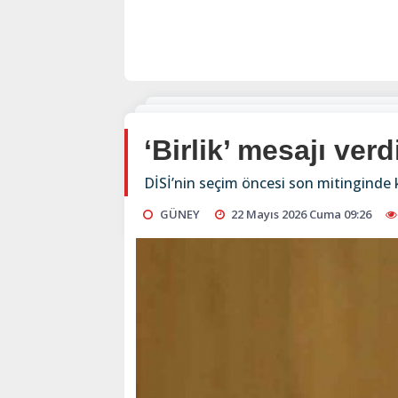
‘Birlik’ mesajı verd
DİSİ’nin seçim öncesi son mitinginde 
GÜNEY
22 Mayıs 2026 Cuma 09:26