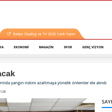
Radyo Diyalog ve TV 2020 Canlı Yayını
YA
EKONOMİ
MAGAZİN
SPOR
GENÇ VİZYON
acak
tıda yangın riskini azaltmaya yönelik önlemler ele alındı
128
SAY