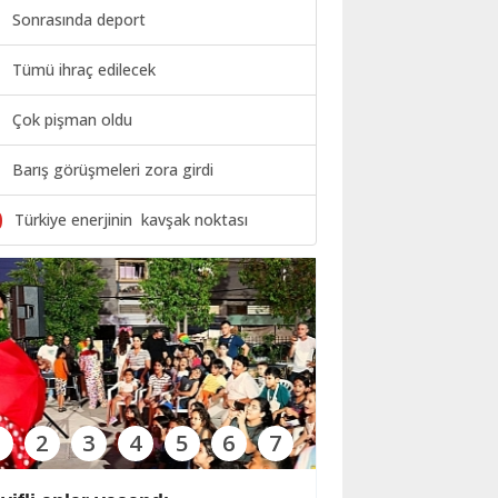
Sonrasında deport
Tümü ihraç edilecek
Çok pişman oldu
Barış görüşmeleri zora girdi
0
Türkiye enerjinin kavşak noktası
1
2
3
4
5
6
7