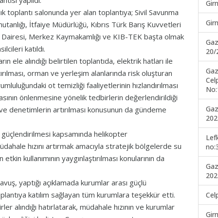
ntısı yapıldı.
Gir
ık toplantı salonunda yer alan toplantıya; Sivil Savunma
Gir
utanlığı, İtfaiye Müdürlüğü, Kıbrıs Türk Barış Kuvvetleri
n Dairesi, Merkez Kaymakamlığı ve KIB-TEK başta olmak
Gaz
lcileri katıldı.
20/
ın ele alındığı belirtilen toplantıda, elektrik hatları ile
Gaz
tırılması, orman ve yerleşim alanlarında risk oluşturan
Cel
luluğundaki ot temizliği faaliyetlerinin hızlandırılması
No:
masının önlenmesine yönelik tedbirlerin değerlendirildiği
Gaz
lik ve denetimlerin artırılması konusunun da gündeme
202
 güçlendirilmesi kapsamında helikopter
Lef
üdahale hızını artırmak amacıyla stratejik bölgelerde su
no:
 etkin kullanımının yaygınlaştırılması konularının da
Gaz
202
vuş, yaptığı açıklamada kurumlar arası güçlü
lantıya katılım sağlayan tüm kurumlara teşekkür etti.
Cel
er alındığı hatırlatarak, müdahale hızının ve kurumlar
Gir