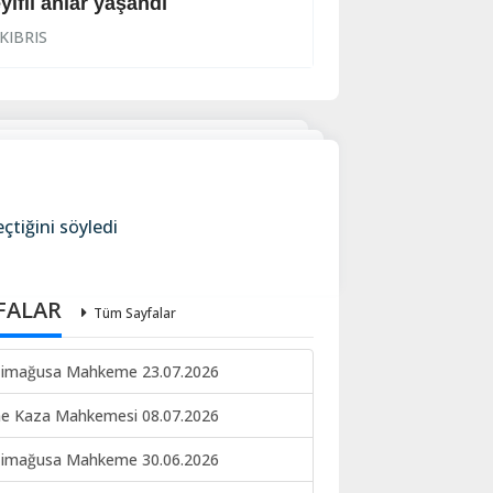
yifli anlar yaşandı
İhraç işlemi başl
KIBRIS
KIBRIS
tiğini söyledi
FALAR
Tüm Sayfalar
imağusa Mahkeme 23.07.2026
ne Kaza Mahkemesi 08.07.2026
imağusa Mahkeme 30.06.2026