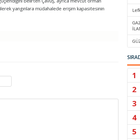
üçlendiğini belirten Çavuş, ayrıca mevcut orman
letilerek yangınlara müdahalede erişim kapasitesinin
Lef
GA
İLA
GÜ
SIRA
1
2
3
4
5