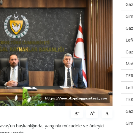
Gaz
Gir
Gaz
Lef
Gaz
Mah
TER
Lef
TEK
Gaz
Gir
vuş’un başkanlığında, yangınla mücadele ve önleyici