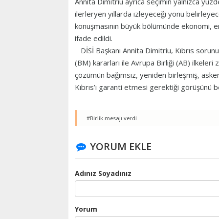
Annita Dimitriu ayrıca seçimin yalnızca yüzd
ilerleryen yıllarda izleyeceği yönü belirleye
konuşmasının büyük bölümünde ekonomi, enerji
ifade edildi.
DİSİ Başkanı Annita Dimitriu, Kıbrıs sorunuyl
(BM) kararları ile Avrupa Birliği (AB) ilkele
çözümün bağımsız, yeniden birleşmiş, asker
Kıbrıs’ı garanti etmesi gerektiği görüşünü bel
#Birlik mesajı verdi
YORUM EKLE
Adınız Soyadınız
Yorum