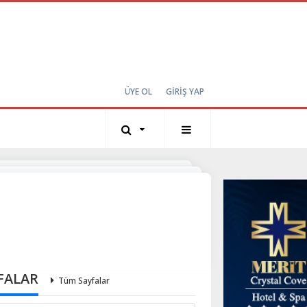
ÜYE OL
GİRİŞ YAP
FALAR
Tüm Sayfalar