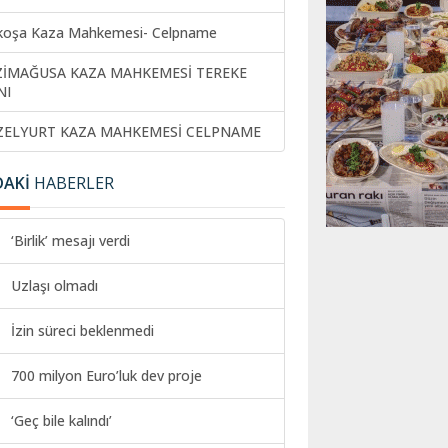
koşa Kaza Mahkemesi- Celpname
ZİMAĞUSA KAZA MAHKEMESİ TEREKE
NI
ZELYURT KAZA MAHKEMESİ CELPNAME
DAKİ
HABERLER
‘Birlik’ mesajı verdi
Uzlaşı olmadı
İzin süreci beklenmedi
700 milyon Euro’luk dev proje
‘Geç bile kalındı’