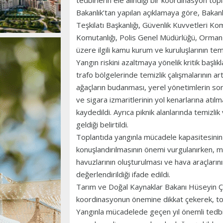
tedbirlerin ele alındığı bir koordinasyon topla
Bakanlık’tan yapılan açıklamaya göre, Bakanl
Teşkilatı Başkanlığı, Güvenlik Kuvvetleri Kom
Komutanlığı, Polis Genel Müdürlüğü, Orma
üzere ilgili kamu kurum ve kuruluşlarının temsi
Yangın riskini azaltmaya yönelik kritik başlıklar
trafo bölgelerinde temizlik çalışmalarının ar
ağaçların budanması, yerel yönetimlerin sorum
ve sigara izmaritlerinin yol kenarlarına atıl
kaydedildi. Ayrıca piknik alanlarında temiz
geldiği belirtildi.
Toplantıda yangınla mücadele kapasitesinin
konuşlandırılmasının önemi vurgulanırken, m
havuzlarının oluşturulması ve hava araçlarının
değerlendirildiği ifade edildi.
Tarım ve Doğal Kaynaklar Bakanı Hüseyin Ça
koordinasyonun önemine dikkat çekerek, top
Yangınla mücadelede geçen yıl önemli tedbirl