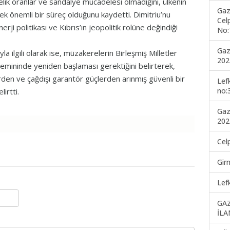
elik oranlar ve sandalye mücadelesi olmadığını, ülkenin
Gaz
cek önemli bir süreç olduğunu kaydetti. Dimitriu’nu
Cel
 politikası ve Kıbrıs’ın jeopolitik rolüne değindiği
No:
Gaz
a ilgili olarak ise, müzakerelerin Birleşmiş Milletler
202
ri zemininde yeniden başlaması gerektiğini belirterek,
den ve çağdışı garantör güçlerden arınmış güvenli bir
Lef
no:
irtti.
Gaz
202
Cel
Gir
Lef
GA
İLA