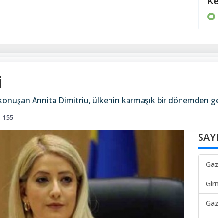
Daha da suçlu
Ke
KIBRIS
i
konuşan Annita Dimitriu, ülkenin karmaşık bir dönemden geç
155
SAY
Gaz
Gir
Gaz