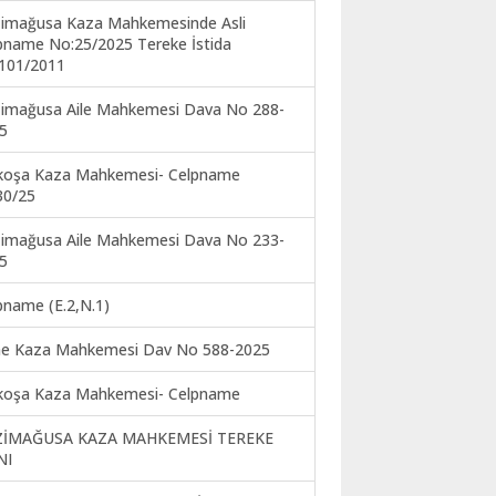
imağusa Kaza Mahkemesinde Asli
pname No:25/2025 Tereke İstida
101/2011
imağusa Aile Mahkemesi Dava No 288-
5
koşa Kaza Mahkemesi- Celpname
30/25
imağusa Aile Mahkemesi Dava No 233-
5
pname (E.2,N.1)
ne Kaza Mahkemesi Dav No 588-2025
koşa Kaza Mahkemesi- Celpname
ZİMAĞUSA KAZA MAHKEMESİ TEREKE
NI