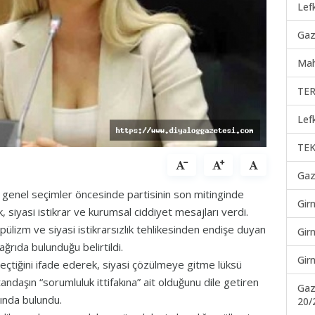
Lef
Gaz
Mah
TER
Lef
TEK
Gaz
genel seçimler öncesinde partisinin son mitinginde
Gir
k, siyasi istikrar ve kurumsal ciddiyet mesajları verdi.
lizm ve siyasi istikrarsızlık tehlikesinden endişe duyan
Gir
ağrıda bulunduğu belirtildi.
Gir
çtiğini ifade ederek, siyasi çözülmeye gitme lüksü
andaşın “sorumluluk ittifakına” ait olduğunu dile getiren
Gaz
sında bulundu.
20/