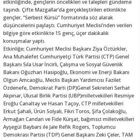
etkinliğinde, gençlerin öncelikleri ve talepleri gündeme
taşındı. Çifte Mazgallar’da gerçekleştirilen etkinlikte
gençler, “Serbest Kürsü” formatında söz alarak
düşüncelerini paylaştı. Cumhuriyet Meclisi’nden verilen
bilgiye göre etkinlikte 15 genç, üçer dakikalık
konuşmalar yaptı.
Etkinliğe; Cumhuriyet Meclisi Başkanı Ziya Öztürkler,
Ana Muhalefet Cumhuriyetçi Türk Partisi (CTP) Genel
Başkanı Sıla Usar İncirli, Çalışma ve Sosyal Güvenlik
Bakanı Oğuzhan Hasipoğlu, Ekonomi ve Enerji Bakanı
Olgun Amcaoğlu, Meclis Başkan Yardımcısı Fazilet
Özdenefe, Demokrat Parti (DP)Genel Sekreteri Serhat
Akpınar, Ulusal Birlik Partisi (UBP)milletvekilleri Resmiye
Eroğlu Canaltay ve Hasan Taçoy, CTP milletvekilleri
Erkut Şahali, Ürün Solyalı, Fikri Toros, Şifa Çolakoğlu,
Armağan Candan ve Fide Kürşat, bağımsız milletvekilleri
Ayşegül Baybars ile Jale Refik Rogers, Toplumcu
Demokrasi Partisi (TDP) Genel Başkanı Zeki Çeler, TAM