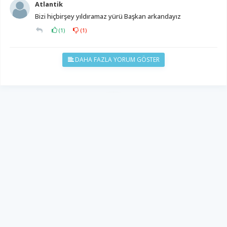
Atlantik
Bizi hiçbirşey yıldıramaz yürü Başkan arkandayız
(
1
)
(
1
)
DAHA FAZLA YORUM GÖSTER
YUKARI ÇIK
Yazılım:
TE Bilişim
Diyalog Gazetesi - Tüm hakları saklıdır.
Copyright © 2026