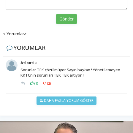
Gönder
< Yorumlar>
YORUMLAR
Atlantik
Sorunlar TEK çözülmüyor Sayın başkan ! Yönetilemeyen
KKTCnin sorunları TEK TEK artıyor. !
(
1
)
(
2
)
DAHA FAZLA YORUM GÖSTER