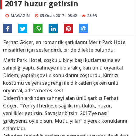
2017 huzur getirsin
MAGAZİN
05 Ocak 2017 - 08:42
28.9B
Ferhat Göçer, en romantik şarkılarını Merit Park Hotel
misafirleri için seslendirdi, bir de dilekte bulundu:
Merit Park Hotel, coşkulu bir yılbaşı kutlamasına ev
sahipliği yaptı. Sahneye ilk olarak çıkan ünlü oryantal
Didem, yaptığı şov ile konuklarını coşturdu. Kırmızı
kostümü ve yeni saç rengi ile dikkatleri çeken ünlü
oryantal, adeta nefes kesti.
Didem’in ardından sahneyi alan ünlü şarkıcı Ferhat
Göçer, “Yeni yıl herkese sağlık, mutluluk, huzur,
yenilikler getirsin. Savaşlar bitsin. 2017’ye nasıl
girdiyseniz öyle olsun. Mutlu yıllar” diyerek konuklarını
selamladı.
Arkadan topladığı saçları ve sempatik tavırları ile dikkat