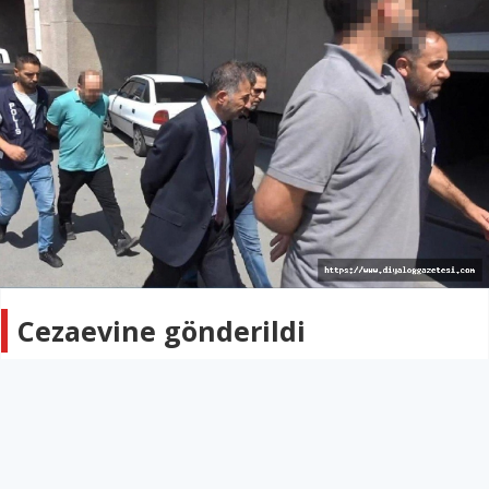
Cezaevine gönderildi
TÜRKİYE
04 Eylül 2022 - 03:59
46B
Adli kontrolle serbest bırakılan eski Türk Hava Kurumu