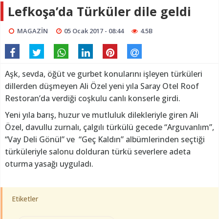
Lefkoşa’da Türküler dile geldi
MAGAZİN
05 Ocak 2017 - 08:44
4.5B
Aşk, sevda, öğüt ve gurbet konularını işleyen türküleri
dillerden düşmeyen Ali Özel yeni yıla Saray Otel Roof
Restoran’da verdiği coşkulu canlı konserle girdi.
Yeni yıla barış, huzur ve mutluluk dilekleriyle giren Ali
Özel, davullu zurnalı, çalgılı türkülü gecede “Arguvanlım”,
“Vay Deli Gönül” ve “Geç Kaldın” albümlerinden seçtiği
türküleriyle salonu dolduran türkü severlere adeta
oturma yasağı uyguladı.
Etiketler