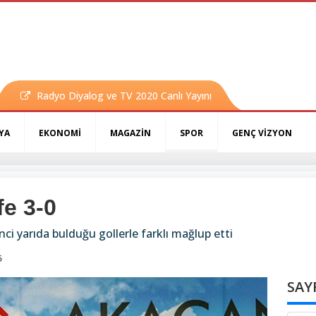
Radyo Diyalog ve TV 2020 Canlı Yayını
YA
EKONOMİ
MAGAZİN
SPOR
GENÇ VİZYON
fe 3-0
inci yarıda bulduğu gollerle farklı mağlup etti
5
SAY