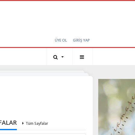
ÜYE OL
GİRİŞ YAP
FALAR
Tüm Sayfalar