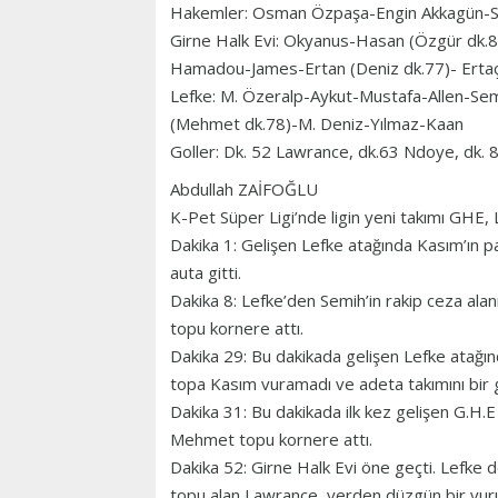
Hakemler: Osman Özpaşa-Engin Akkagün-Se
Girne Halk Evi: Okyanus-Hasan (Özgür dk.8
Hamadou-James-Ertan (Deniz dk.77)- Ert
Lefke: M. Özeralp-Aykut-Mustafa-Allen-Sem
(Mehmet dk.78)-M. Deniz-Yılmaz-Kaan
Goller: Dk. 52 Lawrance, dk.63 Ndoye, dk. 8
Abdullah ZAİFOĞLU
K-Pet Süper Ligi’nde ligin yeni takımı GHE, L
Dakika 1: Gelişen Lefke atağında Kasım’ın p
auta 
Dakika 8: Lefke’den Semih’in rakip ceza al
topu kornere attı.
Dakika 29: Bu dakikada gelişen Lefke atağın
topa Kasım vuramadı ve adeta takımını bir 
Dakika 31: Bu dakikada ilk kez gelişen G.H.E
Mehmet topu kornere attı.
Dakika 52: Girne Halk Evi öne geçti. Lefke 
topu alan Lawrance, yerden düzgün bir vuruş