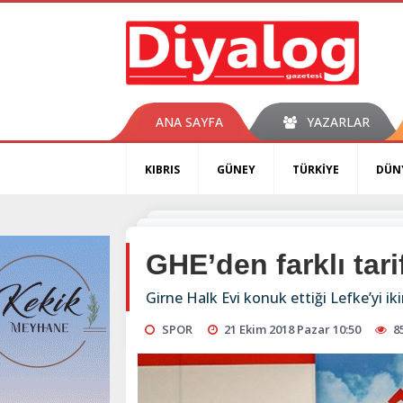
ANA SAYFA
YAZARLAR
KIBRIS
GÜNEY
TÜRKİYE
DÜN
GHE’den farklı tari
Girne Halk Evi konuk ettiği Lefke’yi ik
SPOR
21 Ekim 2018 Pazar 10:50
8