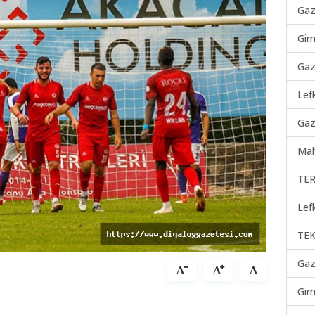
Gaz
Gir
Gaz
Lef
Gaz
Mah
TER
Lef
TEK
Gaz
Gir