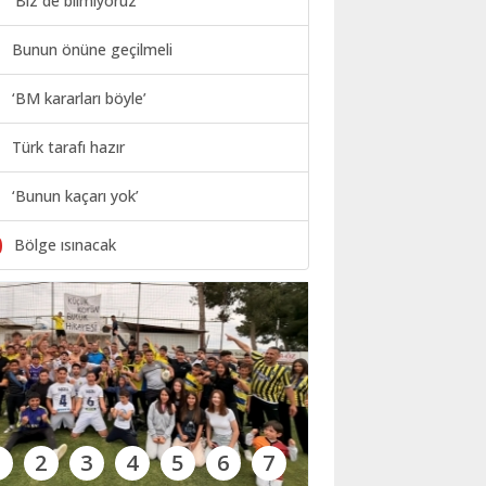
‘Biz de bilmiyoruz’
Bunun önüne geçilmeli
‘BM kararları böyle’
Türk tarafı hazır
‘Bunun kaçarı yok’
0
Bölge ısınacak
1
2
3
4
5
6
7