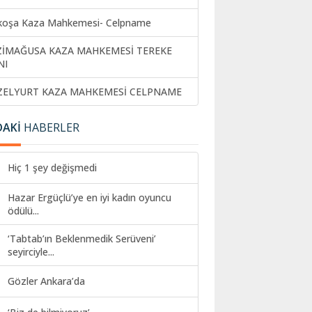
koşa Kaza Mahkemesi- Celpname
ZİMAĞUSA KAZA MAHKEMESİ TEREKE
NI
ZELYURT KAZA MAHKEMESİ CELPNAME
DAKİ
HABERLER
Hiç 1 şey değişmedi
Hazar Ergüçlü’ye en iyi kadın oyuncu
ödülü...
‘Tabtab’ın Beklenmedik Serüveni’
seyirciyle...
Gözler Ankara’da