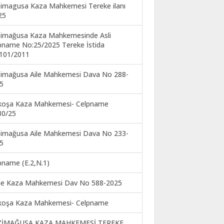
imagusa Kaza Mahkemesi Tereke ilanı
25
imağusa Kaza Mahkemesinde Asli
pname No:25/2025 Tereke İstida
101/2011
imağusa Aile Mahkemesi Dava No 288-
5
koşa Kaza Mahkemesi- Celpname
30/25
imağusa Aile Mahkemesi Dava No 233-
5
pname (E.2,N.1)
ne Kaza Mahkemesi Dav No 588-2025
koşa Kaza Mahkemesi- Celpname
ZİMAĞUSA KAZA MAHKEMESİ TEREKE