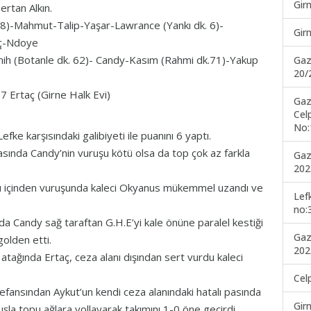
Gir
rtan Alkın.
8)-Mahmut-Talip-Yaşar-Lawrance (Yankı dk. 6)-
Gir
aç-Ndoye
ih (Botanle dk. 62)- Candy-Kasım (Rahmi dk.71)-Yakup
Gaz
20/
7 Ertaç (Girne Halk Evi)
Gaz
Cel
No:
efke karşısındaki galibiyeti ile puanını 6 yaptı.
asında Candy’nin vuruşu kötü olsa da top çok az farkla
Gaz
202
gitti.
anı içinden vuruşunda kaleci Okyanus mükemmel uzandı ve
Lef
no:
da Candy sağ taraftan G.H.E’yi kale önüne paralel kestiği
Gaz
golden etti.
202
 atağında Ertaç, ceza alanı dışından sert vurdu kaleci
Cel
defansından Aykut’un kendi ceza alanındaki hatalı pasında
Gir
la topu ağlara yollayarak takımını 1-0 öne geçirdi.