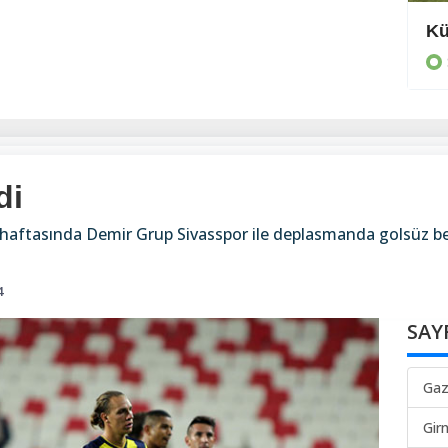
Ödüller verildi
Kü
SPOR
di
 haftasında Demir Grup Sivasspor ile deplasmanda golsüz ber
4
SAY
Gaz
Gir