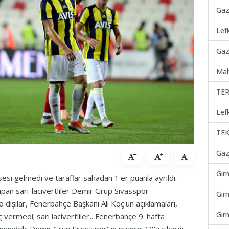
Gaz
Lef
Gaz
Mah
TER
Lef
TEK
Gaz
Gir
esi gelmedi ve taraflar sahadan 1'er puanla ayrıldı.
yapan sarı-lacivertliler Demir Grup Sivasspor
Gir
dışılar, Fenerbahçe Başkanı Ali Koç'un açıklamaları,
Gir
vermedi; sarı lacivertliler,. Fenerbahçe 9. hafta