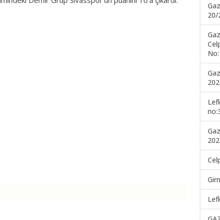
mindeki Demir Grup Sivasspor'un puanını 10'a çıkardı.
Gaz
20/
Gaz
Cel
No:
Gaz
202
Lef
no:
Gaz
202
Cel
Gir
Lef
GA