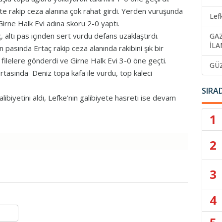
kte rakip ceza alanına çok rahat girdi. Yerden vuruşunda
Lef
Girne Halk Evi adına skoru 2-0 yaptı.
 altı pas içinden sert vurdu defans uzaklaştırdı.
GA
İLA
n pasında Ertaç rakip ceza alanında rakibini şık bir
 filelere gönderdi ve Girne Halk Evi 3-0 öne geçti.
GÜ
tasında Deniz topa kafa ile vurdu, top kaleci
SIRA
ibiyetini aldı, Lefke’nin galibiyete hasreti ise devam
1
2
3
4