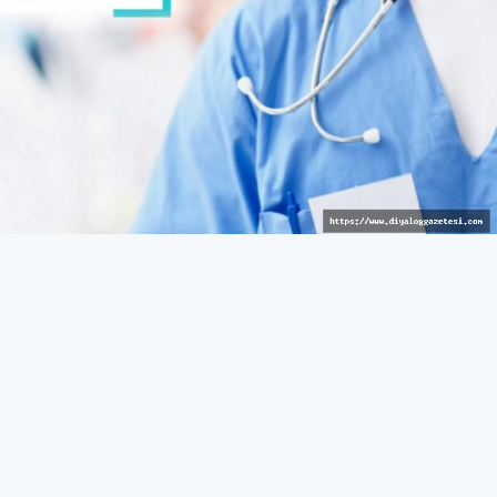
Avrupalı hizmet
GÜNEY
27 Mart 2026 - 10:43
567
Güneyde sağlık reçetelerinde barkod uygulaması
bugünden itibaren yürürlükte
Rum Sağlık Sigorta Kurumu (HIO), reçetelerin