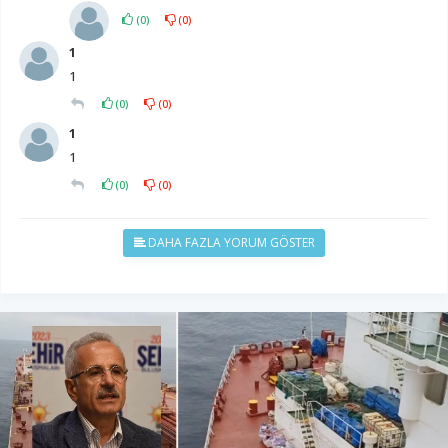
(
0
)
(
0
)
1
1
(
0
)
(
0
)
1
1
(
0
)
(
0
)
DAHA FAZLA YORUM GÖSTER