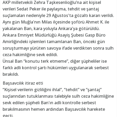
AKP milletvekili Zehra Taşkesenlioğlu’na ait kişisel
verileri Sedat Peker ile paylaşma, tehdit ve şantaj
suçlamaları nedeniyle 29 Ağustos'ta gözaltı kararı verildi.
Aynı gün Muğla'nın Milas ilçesinde şoförü Ahmet K. ile
yakalanan Ban, kara yoluyla Ankara'ya götürüldü.
Ankara Emniyet Müdürlüğü Asayiş Şubesi Gasp Büro
Amirliğindeki işlemleri tamamlanan Ban, önceki gün
soruşturmayı yürüten savcıya ifade verdikten sonra sulh
ceza hakimliğine sevk edildi.
Ünsal Ban “konutu terk etmeme”, diğer şüpheliler ise
farklı adli kontrol şartı hükümleri uygulanarak serbest
bırakıldı.
Başsavcılık itiraz etti
“Kişisel verilerin gizliliğini ihlal”, “tehdit” ve “şantaj”
suçlarından tutuklanması talebiyle sulh ceza hakimliğine
sevk edilen şüpheli Ban'ın adli kontrolle serbest
bırakılmasının hemen ardından Başsavcılık harekete
geçti.