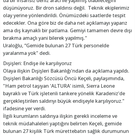
da bir insansız deniz aracı ile yapılmış olabileceğini
düşünüyoruz. Bir dron saldırısı değil. Teknik ekiplerimiz
olay yerine yönlendirildi. Önümüzdeki saatlerde tespit
edecekler. Ona göre biz de daha net açıklamayı yaparız
ama dış kaynaklı bir patlama. Gemiyi tamamen devre dışı
bırakma amaçlı yani bilerek yapılmış."
Uraloğlu, “Gemide bulunan 27 Türk personelde
yaralanma yok" dedi.
Dışişleri: Endişe ile karşılıyoruz
Olaya ilişkin Dışişleri Bakanlığı'ndan da açıklama yapıldı.
Dışişleri Bakanlığı Sözcüsü Öncü Keçeli, paylaşımında,
"Ham petrol taşıyan 'ALTURA' isimli, Sierra Leone
bayraklı ve Türk işletenli tankere yönelik Karadeniz'de
gerçekleştirilen saldırıyı büyük endişeyle karşılıyoruz."
ifadesine yer verdi.
İlgili kurumların saldırıya ilişkin gerekli inceleme ve
teknik müdahaleleri yaptığını belirten Keçeli, gemide
bulunan 27 kişilik Türk mürettebatın sağlık durumunun