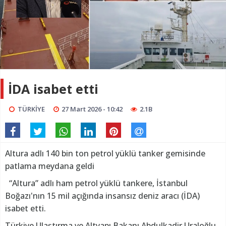
İDA isabet etti
TÜRKİYE
27 Mart 2026 - 10:42
2.1B
Altura adlı 140 bin ton petrol yüklü tanker gemisinde
patlama meydana geldi
“Altura” adlı ham petrol yüklü tankere, İstanbul
Boğazı'nın 15 mil açığında insansız deniz aracı (İDA)
isabet etti.
Türkiye Ulaştırma ve Altyapı Bakanı Abdulkadir Uraloğlu,