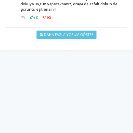
dokuya uygun yapacaksanız, oraya da asfalt dökün de
görüntü eşitlensin!!!
(
1
)
(
0
)
DAHA FAZLA YORUM GÖSTER
YUKARI ÇIK
Yazılım:
TE Bilişim
Diyalog Gazetesi - Tüm hakları saklıdır.
Copyright © 2026