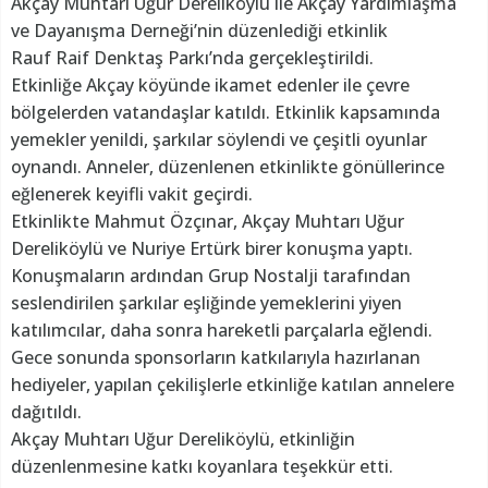
Akçay Muhtarı Uğur Dereliköylü ile Akçay Yardımlaşma
ve Dayanışma Derneği’nin düzenlediği etkinlik
Rauf Raif Denktaş Parkı’nda gerçekleştirildi.
Etkinliğe Akçay köyünde ikamet edenler ile çevre
bölgelerden vatandaşlar katıldı. Etkinlik kapsamında
yemekler yenildi, şarkılar söylendi ve çeşitli oyunlar
oynandı. Anneler, düzenlenen etkinlikte gönüllerince
eğlenerek keyifli vakit geçirdi.
Etkinlikte Mahmut Özçınar, Akçay Muhtarı Uğur
Dereliköylü ve Nuriye Ertürk birer konuşma yaptı.
Konuşmaların ardından Grup Nostalji tarafından
seslendirilen şarkılar eşliğinde yemeklerini yiyen
katılımcılar, daha sonra hareketli parçalarla eğlendi.
Gece sonunda sponsorların katkılarıyla hazırlanan
hediyeler, yapılan çekilişlerle etkinliğe katılan annelere
dağıtıldı.
Akçay Muhtarı Uğur Dereliköylü, etkinliğin
düzenlenmesine katkı koyanlara teşekkür etti.