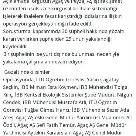
Açıklamada; örgütün Ağaç ve Peyzaj AŞ iştirak şirketi
üzerinden usulsüzce kurgusal bir ihale sistematiği
işleterek ihalelere fesat karıştırdığı iddialarına ilişkin
operasyon gerçekleştirildiği ifade edildi.
Soruşturma kapsamında 30 şüpheli hakkında gözaltı
kararı verilirken şüpheliden 29'unun yakalandığı
kaydedildi.
Bir şüphelinin ise yurt dışında bulunması nedeniyle
yakalama çalışmaları devam ediyor.
Gözaltındaki isimler
Operasyonda, İTÜ Öğretim Görevlisi Yasin Çağatay
Seçkin, İBB Mimarı Esra Köymen, İBB Mühendisi Tolga
Kılıç, İBB Kentsel Ekolojik Sistemler Şube Müdürü Nilgün
Cendek, İBB Mühendisi Mustafa Atlı, İTÜ Öğretim
Görevlisi Tuğba Ölmez Hancı, İBB Mühendisi Sezer Ada
Ateş, Ağaç AŞ eski Genel Müdür Yardımcısı Muammer Ali
Özdil, Ağaç AŞ Şefi Fatih Temür, Ağaç AŞ Genel Müdür
Yardımcısı Aytekin Karaarslan, Ağaç AŞ Genel Müdür