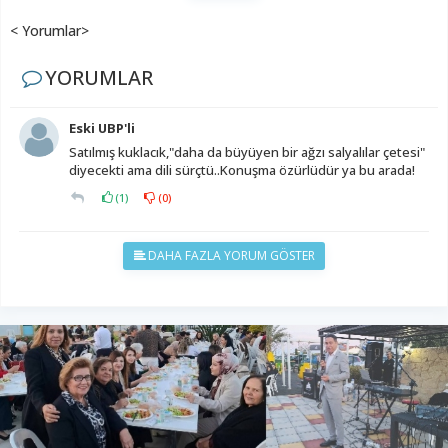
< Yorumlar>
YORUMLAR
Eski UBP'li
Satılmış kuklacık,"daha da büyüyen bir ağzı salyalılar çetesi"
diyecekti ama dili sürçtü..Konuşma özürlüdür ya bu arada!
(
1
)
(
0
)
DAHA FAZLA YORUM GÖSTER