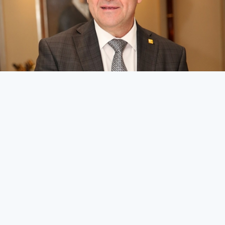
Kriz masası oluşturulmalı
KIBRIS
27 Mart 2026 - 10:45
264
Ticaret Odası, ekonomik zorlukların etkin şekilde
yönetilebilmesi için geniş katılımlı toplantılar yapılması
gerektiğini belirtti