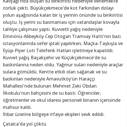
Kavşağı'nda oluşan su birikintisi nedeniyle ilerlemekte
zorluk çekti. Büyükçekmece'de kot farkından dolayı
yolun aşağısında kalan bir iş yerinin önünde su birikintisi
oluştu. İş yerini su basmaması için vatandaşlar kovayla
tahliye çalışması yaptı. Kuvvetli yağış nedeniyle
Eminönü-Alibeyköy Cep Otogarı Tramvay Hattı'nın bazı
istasyonlarında sefer iptali yapılırken, Maçka-Taşkışla ve
Eyüp-Piyer Loti Teleferik Hatları işletmeye kapatıldı.
Kuvvet yağış Başakşehir ve Küçükçekmece'de su
baskınlarına neden oldu. Yağmur suları nedeniyle araçlar
sulara gömüldü. Kentte etkili olan sağanak ve su
baskınları nedeniyle Arnavutköy'ün Haraççı
Mahallesi'nde bulunan Mehmet Zeki Obdan
İlkokulu'nun bahçesini de su bastı. Öğrenciler,
öğretmenler ve okul idaresi personeli binanın içerisinde
mahsur kaldı.
İhbar üzerine bölgeye itfaiye ekipleri sevk edildi.
Çatalca'da yol çöktü