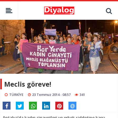
Meclis göreve!
TÜRKİYE
23 Temmuz 2014 - 08:57
341
Antalya’da kadın cinayetleri ve erkek şiddetine karşı