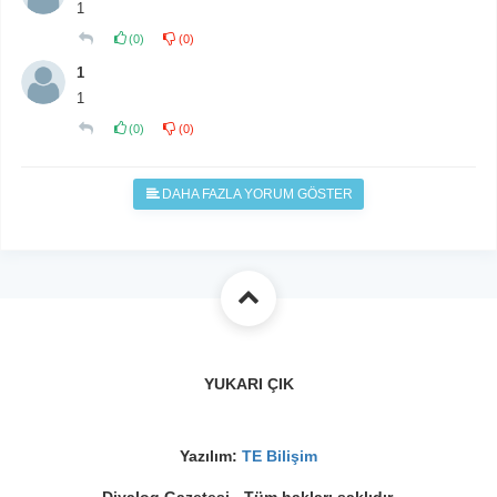
1
(
0
)
(
0
)
1
1
(
0
)
(
0
)
DAHA FAZLA YORUM GÖSTER
YUKARI ÇIK
Yazılım:
TE Bilişim
Diyalog Gazetesi - Tüm hakları saklıdır.