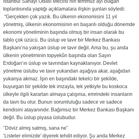
İstanbul Sanayi Odası Meclisi’nin temmuz ayı olağan
toplantısında yaptığı açıklamalara ilişkin şunları söyledi:
“Gerçekten çok yazık. Bu ülkenin ekonomisini 11 yıl
yönetmiş, ülkenin ekonomisinin en başarılı olduğu dönemde
ekonomi yönetiminin başında olmuş bir insan olarak bu
tablo çok üzücü. Bu üslup ve tavır bir Merkez Bankası
Başkanı’na yakışan üslup ve tavır değil. Ama bu, şu anda
ülkenin yönetiminin topyekûn başında olan Sayın
Erdoğan’ın üslup ve tavrından kaynaklanıyor. Devlet
yönetme üslubu ve tavır yukarıdan aşağıya akar, aşağıdan
yukarıya akmaz. İşin en başındaki tekelci bir şekilde,
buyurgan bir şekilde tek imzayla, tek yetkiyle bu koskoca
ülkeyle ilgili kararları almaya çalışırsa, emrindeki insanların
da tavrı bu olur. Bunun sorumluluğu sadece ve sadece
kendisini atayanındır. Bağımsız bir Merkez Bankası Başkanı
değil. Bu üslup piyasa üslubudur.
"Döviz almış satmış, sana ne"
‘Listeler elimizde’ diyerek tehdit ediyor. Şu anda Merkez