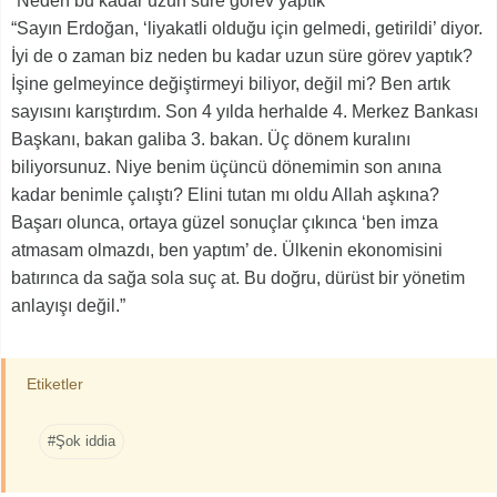
“Neden bu kadar uzun süre görev yaptık”
“Sayın Erdoğan, ‘liyakatli olduğu için gelmedi, getirildi’ diyor.
İyi de o zaman biz neden bu kadar uzun süre görev yaptık?
İşine gelmeyince değiştirmeyi biliyor, değil mi? Ben artık
sayısını karıştırdım. Son 4 yılda herhalde 4. Merkez Bankası
Başkanı, bakan galiba 3. bakan. Üç dönem kuralını
biliyorsunuz. Niye benim üçüncü dönemimin son anına
kadar benimle çalıştı? Elini tutan mı oldu Allah aşkına?
Başarı olunca, ortaya güzel sonuçlar çıkınca ‘ben imza
atmasam olmazdı, ben yaptım’ de. Ülkenin ekonomisini
batırınca da sağa sola suç at. Bu doğru, dürüst bir yönetim
anlayışı değil.”
Etiketler
#Şok iddia