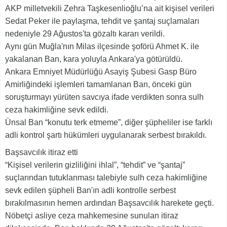
AKP milletvekili Zehra Taşkesenlioğlu’na ait kişisel verileri
Sedat Peker ile paylaşma, tehdit ve şantaj suçlamaları
nedeniyle 29 Ağustos'ta gözaltı kararı verildi.
Aynı gün Muğla'nın Milas ilçesinde şoförü Ahmet K. ile
yakalanan Ban, kara yoluyla Ankara'ya götürüldü.
Ankara Emniyet Müdürlüğü Asayiş Şubesi Gasp Büro
Amirliğindeki işlemleri tamamlanan Ban, önceki gün
soruşturmayı yürüten savcıya ifade verdikten sonra sulh
ceza hakimliğine sevk edildi.
Ünsal Ban “konutu terk etmeme”, diğer şüpheliler ise farklı
adli kontrol şartı hükümleri uygulanarak serbest bırakıldı.
Başsavcılık itiraz etti
“Kişisel verilerin gizliliğini ihlal”, “tehdit” ve “şantaj”
suçlarından tutuklanması talebiyle sulh ceza hakimliğine
sevk edilen şüpheli Ban'ın adli kontrolle serbest
bırakılmasının hemen ardından Başsavcılık harekete geçti.
Nöbetçi asliye ceza mahkemesine sunulan itiraz