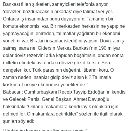
Bankası fiilen şirketleri, sanayicileri telefonla arıyor,
‘dövizleri bozduracaksın arkadaş’ diye talimat veriyor.
Onlarca iş insanından bunu duyuyorum. Tamamen bir
komuta ekonomisi var. Bir merkezden herkesin ne yapıp ne
yapmayacağını emreden, talimatlar yağdıran bir ekonomi
yönetimi var. Bırakın insanlar istediğini yapsın. Döviz almış
satmış, sana ne. Gidersin Merkez Bankası’nın 190 milyar
dolar döviz rezervini arka kapıdan boşaltırsın, ondan sonra
milletin elindeki avcundaki dövize göz dikersin. Sen
dengeleri kur, Türk parasının değerini, itibarını koru. O
zaman neden insanlar gidip döviz alsın ki? Talimatla
koskoca Türkiye ekonomisi yönetilemez.”
Babacan; Cumhurbaşkanı Recep Tayyip Erdoğan’ın kendisi
ve Gelecek Partisi Genel Başkanı Ahmet Davutoğlu
hakkındaki “Onlar o makamlara kendi layık oldukları için
gelmediler. O makamlara getirildiler” sözleri ile ilgili olarak
şunları söyledi: