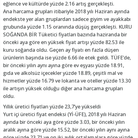
eğlence ve kültürde yüzde 2.16 artış gerçekleşti.
Ana harcama grupları itibariyle 2018 yılı Haziran ayında
endekste yer alan gruplardan sadece giyim ve ayakkabı
grubunda yüzde 1.15 oranında düşüş gerçekleşti. KURU
SOĞANDA BİR Tüketici fiyatları bazında haziranda bir
önceki aya göre en yüksek fiyat artışı yüzde 82.53 ile
kuru soğanda oldu. Geçen ay fiyatı en fazla düşen
ürünlerin başında ise yüzde 6.66 ile etek geldi. TÜFE’de,
bir önceki yılın aynı ayına göre ev eşyası yüzde 18.91,
gıda ve alkolsüz içecekler yüzde 18.89, çeşitli mal ve
hizmetler yüzde 16.79 ve lokanta ve oteller yüzde 13.30
ile artışın yüksek olduğu diğer ana harcama grupları
oldu.
Yıllık üretici fiyatları yüzde 23,7’ye yükseldi
Yurt içi üretici fiyat endeksi (Yİ-ÜFE), 2018 yılı Haziran
ayında bir önceki aya göre yüzde 3.03, bir önceki yılın
aralık ayına göre yüzde 15.52, bir önceki yılın aynı ayına
göre yüzde 23.71 ve on iki aylık ortalamalara göre yüzde