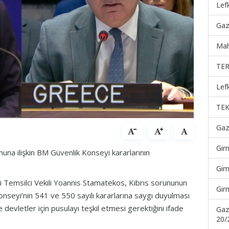
Lef
Gaz
Mah
TER
Lef
TEK
Gaz
Gir
nuna ilişkin BM Güvenlik Konseyi kararlarının
Gir
Temsilci Vekili Yoannis Stamatekos, Kıbrıs sorununun
Gir
 Konseyi’nin 541 ve 550 sayılı kararlarına saygı duyulması
devletler için pusulayı teşkil etmesi gerektiğini ifade
Gaz
20/