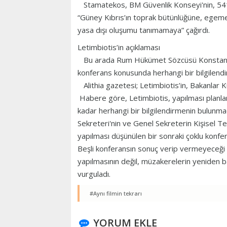
Stamatekos, BM Güvenlik Konseyi'nin, 541 ve 
“Güney Kıbrıs’ın toprak bütünlüğüne, egemen
yasa dışı oluşumu tanımamaya” çağırdı.
Letimbiotis’in açıklaması
Bu arada Rum Hükümet Sözcüsü Konstantinos 
konferans konusunda herhangi bir bilgilendir
Alithia gazetesi; Letimbiotis’in, Bakanlar Ku
Habere göre, Letimbiotis, yapılması planla
kadar herhangi bir bilgilendirmenin bulunmad
Sekreteri'nin ve Genel Sekreterin Kişisel 
yapılması düşünülen bir sonraki çoklu konferans
Beşli konferansın sonuç verip vermeyeceği 
yapılmasının değil, müzakerelerin yeniden ba
vurguladı.
#Aynı filmin tekrarı
YORUM EKLE