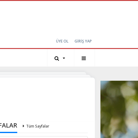
ÜYE OL
GİRİŞ YAP
FALAR
Tüm Sayfalar