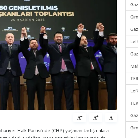
Gaz
Gir
Gaz
Lef
Gaz
Mah
TER
Lef
TEK
Gaz
Gir
uriyet Halk Partisi'nde (CHP) yaşanan tartışmalara