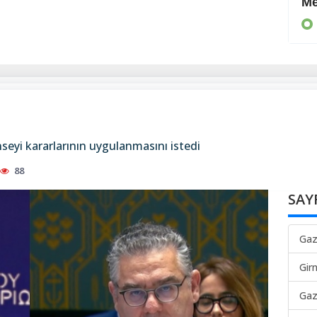
Guterres’e destek sürecek
Me
TÜRKİYE
onseyi kararlarının uygulanmasını istedi
88
SAY
Gaz
Gir
Gaz