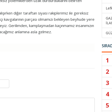
ksiz polemiklerden uzak durdurduklarını belirten
Lef
lışırken diğer taraftan siyasi rakiplerimiz ile gereksiz
GA
çı kavgalarının parçası olmamızı bekleyen beyhude yere
İLA
deyiz. Gerilimden, kamplaşmadan kaçınmamız insanımızın
acağımız anlamına asla gelmez.
GÜ
SIRA
1
2
3
4
5