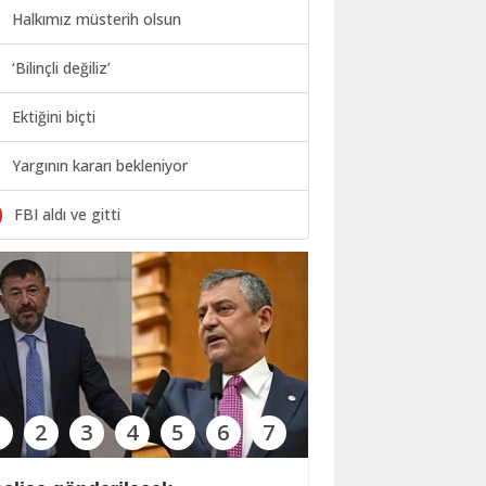
Halkımız müsterih olsun
‘Bilinçli değiliz’
Ektiğini biçti
Yargının kararı bekleniyor
0
FBI aldı ve gitti
1
2
3
4
5
6
7