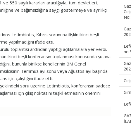
550 sayılı kararları aracılığıyla, tüm devletleri,
Gaz
liğine ve bağımsızlığına saygı göstermeye ve ayrılıkçı
Cel
No:
Gaz
202
Letimbiotis, Kıbrıs sorununa ilişkin ikinci beşli
me yapılmadığını ifade etti.
Lef
rulu toplantısı ardından yaptığı açıklamalara yer verdi.
no:
nan ikinci beşli konferansın toplanması konusunda şu ana
Gaz
ığını, bununla birlikte kendilerinin BM Genel
202
Temsilcisinin Temmuz ayı sonu veya Ağustos ayı başında
 için çalıştığını ifade etti.
Cel
şeklindeki soru üzerine Letimbiotis, konferansın sadece
Gir
şlaması için çıkış noktasını teşkil etmesinin önemini
Lef
GA
İLA