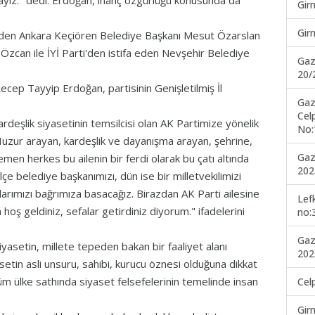
lmayız." dedi. Erdoğan, inanç özgürlüğü konusunda da
Gir
Gir
 eden Ankara Keçiören Belediye Başkanı Mesut Özarslan
can ile İYİ Parti'den istifa eden Nevşehir Belediye
Gaz
20/
cep Tayyip Erdoğan, partisinin Genişletilmiş İl
Gaz
Cel
eşlik siyasetinin temsilcisi olan AK Partimize yönelik
No:
Huzur arayan, kardeşlik ve dayanışma arayan, şehrine,
Gaz
en herkes bu ailenin bir ferdi olarak bu çatı altında
202
çe belediye başkanımızı, dün ise bir milletvekilimizi
nlarımızı bağrımıza basacağız. Birazdan AK Parti ailesine
Lef
oş geldiniz, sefalar getirdiniz diyorum." ifadelerini
no:
Gaz
asetin, millete tepeden bakan bir faaliyet alanı
202
setin asli unsuru, sahibi, kurucu öznesi olduğuna dikkat
m ülke sathında siyaset felsefelerinin temelinde insan
Cel
Gir