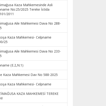
imağusa Kaza Mahkemesinde Asli
pname No:25/2025 Tereke İstida
101/2011
imağusa Aile Mahkemesi Dava No 288-
5
koşa Kaza Mahkemesi- Celpname
30/25
imağusa Aile Mahkemesi Dava No 233-
5
pname (E.2,N.1)
ne Kaza Mahkemesi Dav No 588-2025
koşa Kaza Mahkemesi- Celpname
ZİMAĞUSA KAZA MAHKEMESİ TEREKE
NI