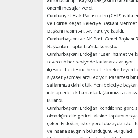
atıfta bulunup "Kayıkçı kavgasının tarafı o
önemli mesajlar verdi.
Cumhuriyet Halk Partisi'nden (CHP) istifa
ve Edirne Keşan Belediye Başkanı Mehmet Öz
Başkanı Rasim Arı, AK Parti'ye katıldı.
Cumhurbaşkanı ve AK Parti Genel Başkanı Re
Başkanları Toplantısı'nda konuştu.
Cumhurbaşkanı Erdoğan "Eser, hizmet ve kard
teveccüh her seviyede katlanarak artıyor. 
ilçesine, beldesine hizmet etmek isteyen hem
siyaset yapmayı arzu ediyor. Pazartesi bir il
saflarımıza dahil ettik. Yeni belediye başka
intisap edecek tüm arkadaşlarımıza aramıza h
kullandı.
Cumhurbaşkanı Erdoğan, kendilerine göre siy
olmadığını dile getirdi. Aksine toplumun siya
çeken Erdoğan, ister yerel düzeyde ister tü
ve insana saygının bulunduğunu vurguladı.