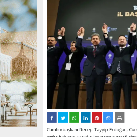
Cumhurbaşkanı Recep Tayyip Erdoğan, Cumh