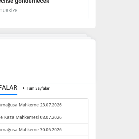
clise gönderilecek
Usulsüzlük tespit
TÜRKİYE
TÜRKİYE
FALAR
Tüm Sayfalar
imağusa Mahkeme 23.07.2026
ne Kaza Mahkemesi 08.07.2026
imağusa Mahkeme 30.06.2026