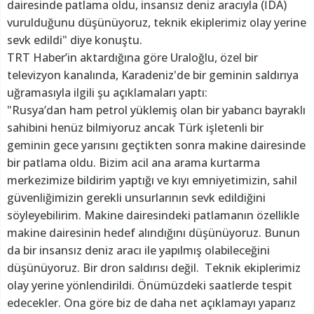
dairesinde patlama oldu, insansız deniz aracıyla (İDA)
vurulduğunu düşünüyoruz, teknik ekiplerimiz olay yerine
sevk edildi" diye konuştu.
TRT Haber’in aktardığına göre Uraloğlu, özel bir
televizyon kanalında, Karadeniz'de bir geminin saldırıya
uğramasıyla ilgili şu açıklamaları yaptı:
"Rusya’dan ham petrol yüklemiş olan bir yabancı bayraklı
sahibini henüz bilmiyoruz ancak Türk işletenli bir
geminin gece yarısını geçtikten sonra makine dairesinde
bir patlama oldu. Bizim acil ana arama kurtarma
merkezimize bildirim yaptığı ve kıyı emniyetimizin, sahil
güvenliğimizin gerekli unsurlarının sevk edildiğini
söyleyebilirim. Makine dairesindeki patlamanın özellikle
makine dairesinin hedef alındığını düşünüyoruz. Bunun
da bir insansız deniz aracı ile yapılmış olabileceğini
düşünüyoruz. Bir dron saldırısı değil. Teknik ekiplerimiz
olay yerine yönlendirildi. Önümüzdeki saatlerde tespit
edecekler. Ona göre biz de daha net açıklamayı yaparız