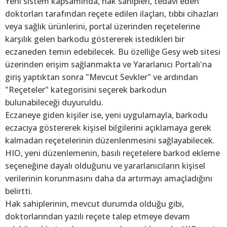
Yeni sistem kapsamında, hak sahipleri, tedavi eden
doktorları tarafından reçete edilen ilaçları, tıbbi cihazları
veya sağlık ürünlerini, portal üzerinden reçetelerine
karşılık gelen barkodu göstererek istedikleri bir
eczaneden temin edebilecek. Bu özelliğe Gesy web sitesi
üzerinden erişim sağlanmakta ve Yararlanıcı Portalı'na
giriş yaptıktan sonra "Mevcut Sevkler" ve ardından
"Reçeteler" kategorisini seçerek barkodun
bulunabileceği duyuruldu.
Eczaneye giden kişiler ise, yeni uygulamayla, barkodu
eczacıya göstererek kişisel bilgilerini açıklamaya gerek
kalmadan reçetelerinin düzenlenmesini sağlayabilecek.
HIO, yeni düzenlemenin, basılı reçetelere barkod ekleme
seçeneğine dayalı olduğunu ve yararlanıcıların kişisel
verilerinin korunmasını daha da artırmayı amaçladığını
belirtti.
Hak sahiplerinin, mevcut durumda olduğu gibi,
doktorlarından yazılı reçete talep etmeye devam