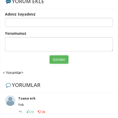
YORUM EKLE
Adınız Soyadınız
Yorumunuz
Gönder
< Yorumlar>
YORUMLAR
Tuana erk
Yok
(
1
)
(
0
)