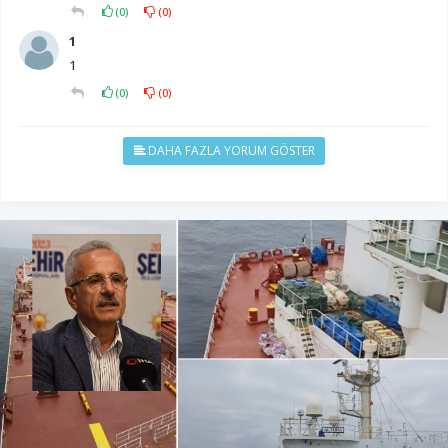
(
0
)
(
0
)
1
1
(
0
)
(
0
)
DAHA FAZLA YORUM GÖSTER