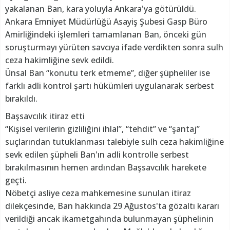
yakalanan Ban, kara yoluyla Ankara'ya götürüldü.
Ankara Emniyet Müdürlüğü Asayiş Şubesi Gasp Büro
Amirliğindeki işlemleri tamamlanan Ban, önceki gün
soruşturmayı yürüten savcıya ifade verdikten sonra sulh
ceza hakimliğine sevk edildi.
Ünsal Ban “konutu terk etmeme”, diğer şüpheliler ise
farklı adli kontrol şartı hükümleri uygulanarak serbest
bırakıldı.
Başsavcılık itiraz etti
“Kişisel verilerin gizliliğini ihlal”, “tehdit” ve “şantaj”
suçlarından tutuklanması talebiyle sulh ceza hakimliğine
sevk edilen şüpheli Ban'ın adli kontrolle serbest
bırakılmasının hemen ardından Başsavcılık harekete
geçti.
Nöbetçi asliye ceza mahkemesine sunulan itiraz
dilekçesinde, Ban hakkında 29 Ağustos'ta gözaltı kararı
verildiği ancak ikametgahında bulunmayan şüphelinin