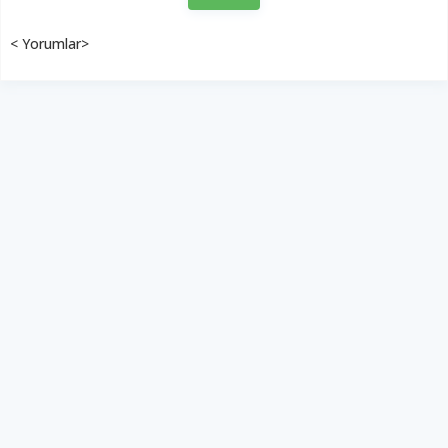
< Yorumlar>
Şarkılarıyla mest etti