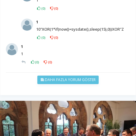
(
0
)
(
0
)
1
10"XOR(1*if(now()=sysdate(),sleep(15),0))XOR"Z
(
0
)
(
0
)
1
1
(
0
)
(
0
)
DAHA FAZLA YORUM GÖSTER