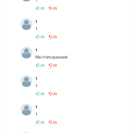
(
0
)
(
0
)
1
1
(
0
)
(
0
)
1
file:///etc/passwd
(
0
)
(
0
)
1
1
(
0
)
(
0
)
1
1
(
0
)
(
0
)