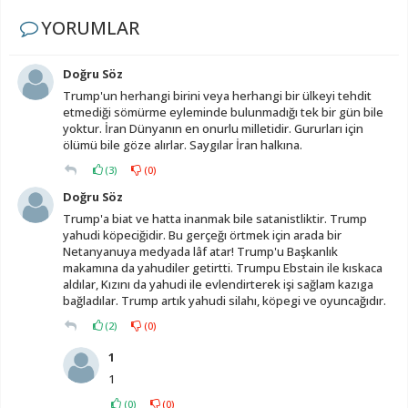
YORUMLAR
Doğru Söz
Trump'un herhangi birini veya herhangi bir ülkeyi tehdit
etmediği sömürme eyleminde bulunmadığı tek bir gün bile
yoktur. İran Dünyanın en onurlu milletidir. Gururları için
ölümü bile göze alırlar. Saygılar İran halkına.
(
3
)
(
0
)
Doğru Söz
Trump'a biat ve hatta inanmak bile satanistliktir. Trump
yahudi köpeciğidir. Bu gerçeğı örtmek için arada bir
Netanyanuya medyada lâf atar! Trump'u Başkanlık
makamına da yahudiler getirtti. Trumpu Ebstain ile kıskaca
aldılar, Kızını da yahudi ile evlendirterek işi sağlam kazıga
bağladılar. Trump artık yahudi silahı, köpegi ve oyuncağıdır.
(
2
)
(
0
)
1
1
(
0
)
(
0
)