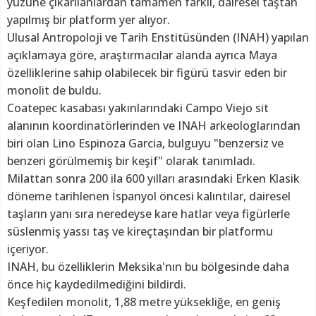
yüzüne çıkarılanlardan tamamen farklı, dairesel taştan
yapılmış bir platform yer alıyor.
Ulusal Antropoloji ve Tarih Enstitüsünden (INAH) yapılan
açıklamaya göre, araştırmacılar alanda ayrıca Maya
özelliklerine sahip olabilecek bir figürü tasvir eden bir
monolit de buldu.
Coatepec kasabası yakınlarındaki Campo Viejo sit
alanının koordinatörlerinden ve INAH arkeologlarından
biri olan Lino Espinoza Garcia, bulguyu "benzersiz ve
benzeri görülmemiş bir keşif" olarak tanımladı.
Milattan sonra 200 ila 600 yılları arasındaki Erken Klasik
döneme tarihlenen İspanyol öncesi kalıntılar, dairesel
taşların yanı sıra neredeyse kare hatlar veya figürlerle
süslenmiş yassı taş ve kireçtaşından bir platformu
içeriyor.
INAH, bu özelliklerin Meksika'nın bu bölgesinde daha
önce hiç kaydedilmediğini bildirdi.
Keşfedilen monolit, 1,88 metre yüksekliğe, en geniş