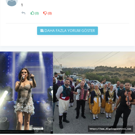
1
(
0
)
(
0
)
DAHA FAZLA YORUM GÖSTER