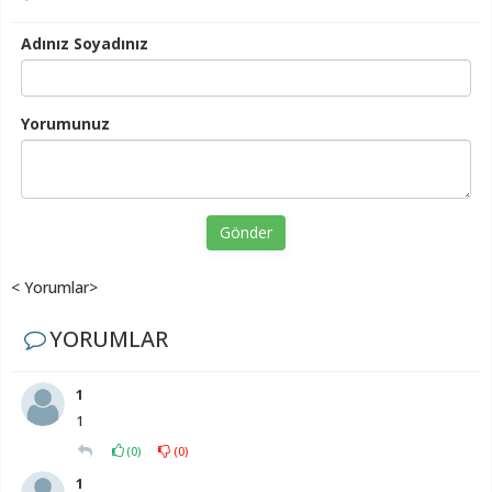
Adınız Soyadınız
Yorumunuz
Gönder
< Yorumlar>
YORUMLAR
1
1
(
0
)
(
0
)
1