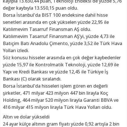
kayıpla 13.630,44 puan, Teknoloji Endeksi de yüzde 5,76
değer kaybıyla 13.550,15 puan oldu.
Borsa İstanbul'da BIST 100 endeksine dahil hisse
senetleri arasında en çok yükselen yüzde 22,95 ile
Katılımevim Tasarruf Finansman AŞ oldu.
Katılımevim Tasarruf Finansman AŞ’yi, yüzde 4,73 ile
Batıçim Batı Anadolu Çimento, yüzde 3,52 ile Türk Hava
Yolları izledi.
Söz konusu hisseler arasında en çok değer kaybedenler
yüzde 15,97 ile Kontrolmatik Teknoloji, yüzde 12,69 ile
Yapı ve Kredi Bankası ve yüzde 12,45 ile Türkiye İş
Bankası (C) olarak sıralandı.
Borsa İstanbul'da hisseleri işlem gören en değerli
şirketler, 471 milyar 423 milyon 447 bin lirayla Koç
Holding, 464 milyar 520 milyon lirayla Garanti BBVA ve
416 milyar 415 milyon lirayla Türk Hava Yolları oldu.
Altın ve dolar yükseldi
24 ayar külçe altının gram fiyatı yüzde 0,92 artışla 2 bin