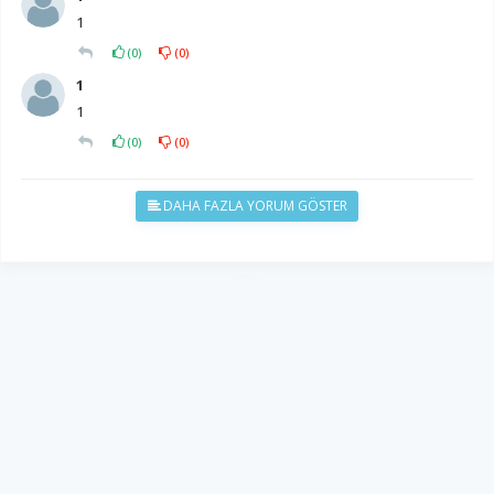
1
(
0
)
(
0
)
1
1
(
0
)
(
0
)
DAHA FAZLA YORUM GÖSTER
YUKARI ÇIK
Yazılım:
TE Bilişim