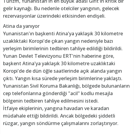
Turizm, Yunanistan'ın en büyük adası Girit'in kritik bir
gelir kaynağı. Bu nedenle otelciler yangının, gelecek
rezervasyonlar üzerindeki etkisinden endişeli.
Atina da yanıyor
Yunanistan'ın başkenti Atina'ya yaklaşık 30 kilometre
uzaklıktaki Koropi'de çıkan yangın nedeniyle bazı
yerleşim birimlerinin tedbiren tahliye edildiği bildirildi.
Yunan Devlet Televizyonu ERT'nin haberine göre,
başkent Atina'ya yaklaşık 30 kilometre uzaklıktaki
Koropi'de de dün öğle saatlerinde açık alanda yangın
çıktı. Yangın kısa sürede yerleşim birimlerine yaklaştı.
Yunanistan Sivil Koruma Bakanlığı, bölgede bulunanların
cep telefonlarına gönderdiği "acil" kodlu mesajla
bölgenin tedbiren tahliye edilmesini istedi.
İtfaiye ekiplerinin, yangına havadan ve karadan
müdahale ettiği bildirildi. Ancak bölgedeki şiddetli
rüzgar, yangın söndürme çalışmalarını zorlaştırıyor.