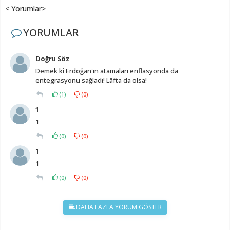
< Yorumlar>
YORUMLAR
Doğru Söz
Demek ki Erdoğan'ın atamaları enflasyonda da
entegrasyonu sağladı! Lâfta da olsa!
(
1
)
(
0
)
1
1
(
0
)
(
0
)
1
1
(
0
)
(
0
)
DAHA FAZLA YORUM GÖSTER