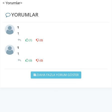
< Yorumlar>
YORUMLAR
1
1
(
1
)
(
0
)
1
1
(
0
)
(
0
)
DAHA FAZLA YORUM GÖSTER