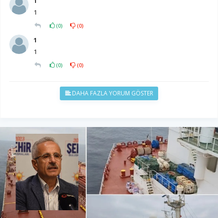
1
1
(
0
)
(
0
)
1
1
(
0
)
(
0
)
DAHA FAZLA YORUM GÖSTER