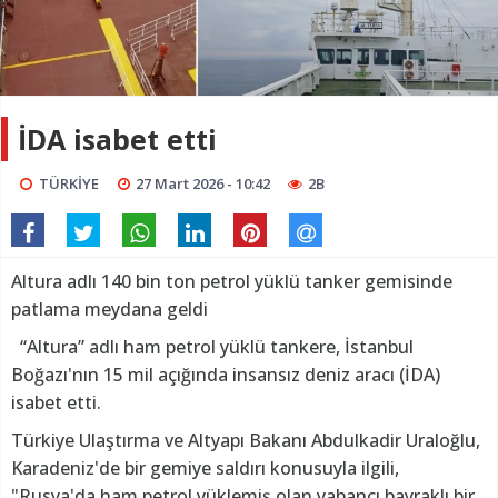
İDA isabet etti
TÜRKİYE
27 Mart 2026 - 10:42
2B
Altura adlı 140 bin ton petrol yüklü tanker gemisinde
patlama meydana geldi
“Altura” adlı ham petrol yüklü tankere, İstanbul
Boğazı'nın 15 mil açığında insansız deniz aracı (İDA)
isabet etti.
Türkiye Ulaştırma ve Altyapı Bakanı Abdulkadir Uraloğlu,
Karadeniz'de bir gemiye saldırı konusuyla ilgili,
"Rusya'da ham petrol yüklemiş olan yabancı bayraklı bir