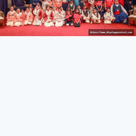
İzleyici keyif dolu anlar yaşadı
KÜLTÜR & SANAT
27 Mart 2026 - 10:44
364
İskele’de Kıbrıs manileri okundu, tatlı atışmalar yapıldı,
çocuk dansçılar sahne aldı
İskele Belediyesi tarafından düzenlenen 15. Kültür &
Sanat Günleri, kahve keyfi ve Kıbrıs manileri/atışma
gecesi ile devam etti.
İskele Belediyesi Kültür Evi’nde gerçekleştirilen etkinlikte