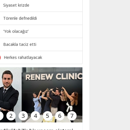
Siyaset krizde
Törenle defnedildi
‘Yok olacağız’
Bacakla taciz etti
0
Herkes rahatlayacak
1
2
3
4
5
6
7