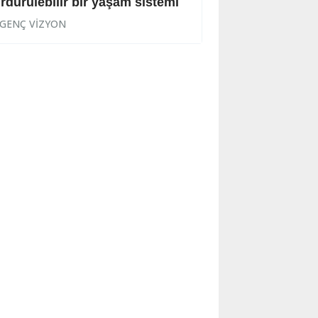
rdürülebilir bir yaşam sistemi
Önemli bir sorun
GENÇ VİZYON
GENÇ VİZYON