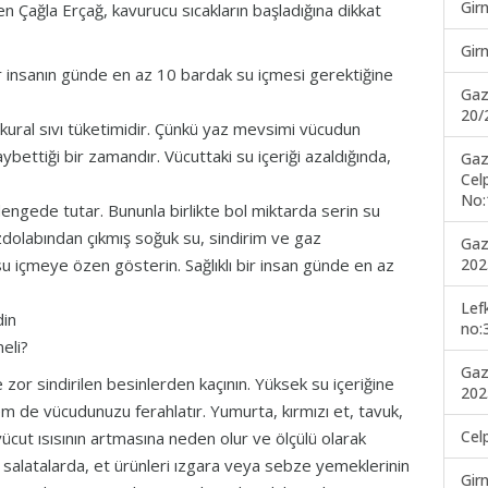
Gir
n Çağla Erçağ, kavurucu sıcakların başladığına dikkat
Gir
r insanın günde en az 10 bardak su içmesi gerektiğine
Gaz
20/
 kural sıvı tüketimidir. Çünkü yaz mevsimi vücudun
ybettiği bir zamandır. Vücuttaki su içeriği azaldığında,
Gaz
Cel
No:
dengede tutar. Bununla birlikte bol miktarda serin su
dolabından çıkmış soğuk su, sindirim ve gaz
Gaz
202
u içmeye özen gösterin. Sağlıklı bir insan günde en az
Lef
din
no:
eli?
Gaz
e zor sindirilen besinlerden kaçının. Yüksek su içeriğine
202
em de vücudunuzu ferahlatır. Yumurta, kırmızı et, tavuk,
Cel
 vücut ısısının artmasına neden olur ve ölçülü olarak
 salatalarda, et ürünleri ızgara veya sebze yemeklerinin
Gir