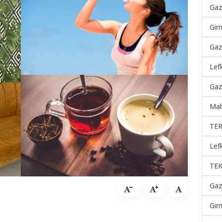
Gaz
Gir
Gaz
Lef
Gaz
Mah
TER
Lef
TEK
Gaz
Gir