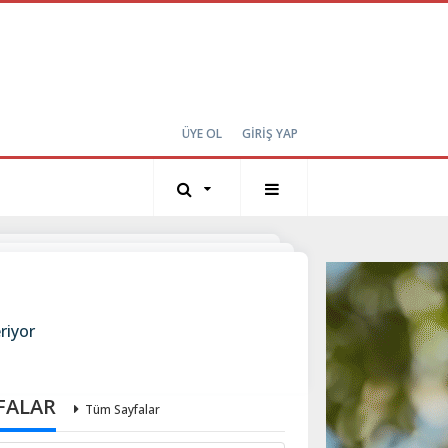
ÜYE OL
GİRİŞ YAP
riyor
FALAR
Tüm Sayfalar