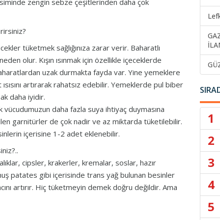
evsiminde zengin sebze çeşitlerinden daha çok
Lef
irsiniz?
GA
İLA
cekler tüketmek sağlığınıza zarar verir. Baharatlı
den olur. Kışın ısınmak için özellikle içeceklerde
GÜ
i baharatlardan uzak durmakta fayda var. Yine yemeklere
t ısısını artırarak rahatsız edebilir. Yemeklerde pul biber
SIRA
ak daha iyidir.
ak vücudumuzun daha fazla suya ihtiyaç duymasına
1
en garnitürler de çok nadir ve az miktarda tüketilebilir.
inlerin içerisine 1-2 adet eklenebilir.
2
niz?..
3
ıklar, cipsler, krakerler, kremalar, soslar, hazır
 patates gibi içerisinde trans yağ bulunan besinler
4
cını artırır. Hiç tüketmeyin demek doğru değildir. Ama
5