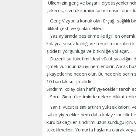
Ülkemizin genç ve başarılı diyetisyenlerinde
çekerek, sıvı tüketiminin artırılmasını önerdi.
Genç Vizyon’a konuk olan Erçağ, sağlıklı bi
dikkat çekti ve şunları ekledi:
Yaz aylarında beslenme ile ilgili en önemli
kolayca susuz kaldığı ve temel mineralleri ka
şiddetli yorgunluğa ve bitkinliğe yol açar.
Düzenli su tüketimi ideal vücut sıcaklığını 
içmek vücudunuzu iyi nemlendirir. Ancak buz
şikayetlerine neden olur. Bu nedenle serin s
10 bardak su içmelidir.
Sindirimi kolay olan hafif yiyecekler tercih e
Soru: Gıda tüketiminde nelere dikkat edilm
Yanıt: Vücut ısısını artıran yüksek kalorili v
sahip yiyecekler hem daha kolay sindirilir h
kuru baklagiller sindirimi uzun sürdüğü için,
tüketilmelidir. Yumurta haşlama olarak veya