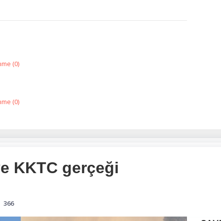
nme (
0
)
nme (
0
)
ve KKTC gerçeği
366