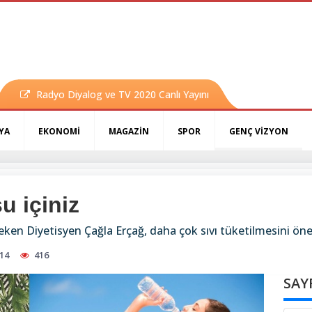
Radyo Diyalog ve TV 2020 Canlı Yayını
YA
EKONOMİ
MAGAZİN
SPOR
GENÇ VİZYON
u içiniz
eken Diyetisyen Çağla Erçağ, daha çok sıvı tüketilmesini öne
:14
416
SAY