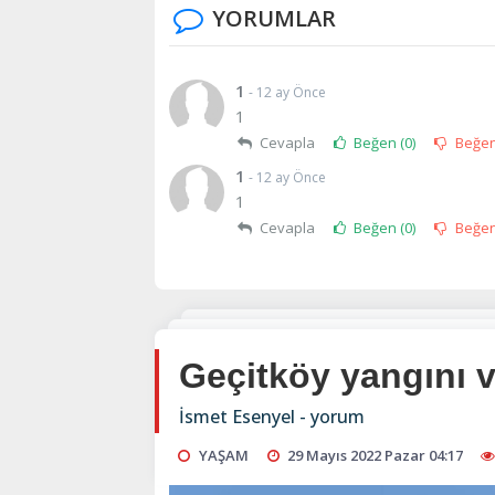
YORUMLAR
1
- 12 ay Önce
1
Cevapla
Beğen (
0
)
Beğe
1
- 12 ay Önce
1
Cevapla
Beğen (
0
)
Beğe
Geçitköy yangını 
İsmet Esenyel - yorum
YAŞAM
29 Mayıs 2022 Pazar 04:17