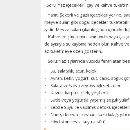
Soru: Yaz içecekleri, çay ve kahve tüketimi 
Yanıt: Şekerli ve gazlı içecekler yerine, 
meyve suları gibi doğal içecekler tüketebil
iyidir. Meyve suları çıkarıldığında içindeki do
Kahve ve çay alımını sınırlandırmaya çalışı
dolayısıyla su kaybına neden olur. Kahve ve ça
az tüketmeye özen gösterin.
Soru: Yaz aylarında vücudu ferahlatan besi
• Su, salatalık, acur, kelek
• Ayran, kefir, yoğurt, süt, cacık, soğuk ço
• Salata ve/veya zeytinyağlı sebzeler
• Kavun, karpuz, çilek, yeşil erik
• Sütle veya yoğurtla yapılmış soğuk yulaf 
• Sebze Suyu ile yapılmış detoks içecekler
• Nane, dereotu, reyhan, kuzu kulağı gibi m
• Hindistan cevizi suyu – sütü…