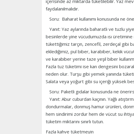
içerisinde az miktarda tüketilebilir. Yaz m
faydalanılmalıdır.
Soru: Baharat kullanımı konusunda ne öner
Yanıt: Yaz aylarında baharatlı ve tuzlu yiye
besinlerde yine vücudumuzda ısı üretimine ne
tükettiğimiz tarçın, zencefil, zerdeçal gib
eklediğimiz, pul biber, karabiber, kekik vücu
ve karabiber yerine taze yeşil biber kullanm
Fazla tuz tüketimi ise kan dengesini bozar
neden olur. Turşu gibi yemek yanında tüketil
Salata veya yoğurt gibi su içeriği yüksek bes
Soru: Paketli gıdalar konusunda ne önerirsi
Yanıt: Abur cuburdan kaçının. Yağlı atıştırmal
dondurmalar, donmuş hamur ürünleri, donmuş
hem sindirimi zordur hem de vücut su ihtiya
tüketim miktarını sınırlı tutun.
Fazla kahve tüketmeyin