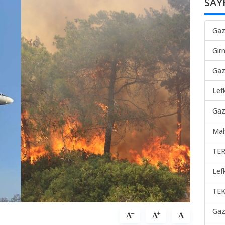
SAY
Gaz
Gir
Gaz
Lef
Gaz
Mah
TER
Lef
TEK
Gaz