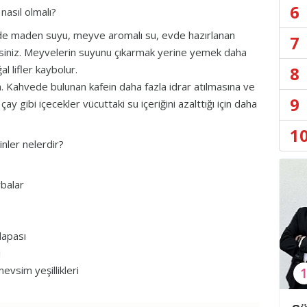
6
nasıl olmalı?
sade maden suyu, meyve aromalı su, evde hazırlanan
7
irsiniz. Meyvelerin suyunu çıkarmak yerine yemek daha
8
ğal lifler kaybolur.
n. Kahvede bulunan kafein daha fazla idrar atılmasına ve
9
y gibi içecekler vücuttaki su içeriğini azalttığı için daha
1
nler nelerdir?
rbalar
lapası
i
evsim yeşillikleri