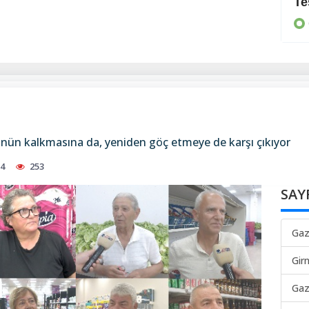
Yeni bir güç birliği
Te
GÜNEY
ünün kalkmasına da, yeniden göç etmeye de karşı çıkıyor
24
253
SAY
Gaz
Gir
Gaz