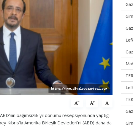
Gaz
Gir
Gaz
Lef
Gaz
Mah
TER
Lef
TEK
Gaz
ABD'nin bağımsızlık yıl dönümü resepsiyonunda yaptığı
ey Kıbrıs'la Amerika Birleşik Devletleri’ni (ABD) daha da
Gir