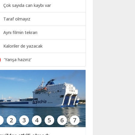
Çok sayıda can kaybı var
Taraf olmayız
Aynı filmin tekrarı
Kaloriler de yazacak
0
‘Yarışa hazırız’
1
2
3
4
5
6
7