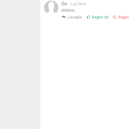
Öz
- 2 ay Önce
BRAVo
Cevapla
Beğen (
0
)
Beğe