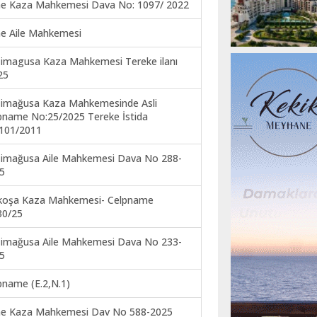
ne Kaza Mahkemesi Dava No: 1097/ 2022
ne Aile Mahkemesi
imagusa Kaza Mahkemesi Tereke ilanı
25
imağusa Kaza Mahkemesinde Asli
pname No:25/2025 Tereke İstida
101/2011
imağusa Aile Mahkemesi Dava No 288-
5
koşa Kaza Mahkemesi- Celpname
30/25
imağusa Aile Mahkemesi Dava No 233-
5
pname (E.2,N.1)
ne Kaza Mahkemesi Dav No 588-2025