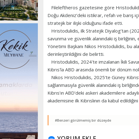
Fileleftheros gazetesine göre Hristodulidis
Doğu Akdeniz’deki istikrar, refah ve barış i
stratejik bir ilişki olduğunu ifade etti.
Hristodulidis, ilk Stratejik Diyalog’tan (2
savunma ve güvenlik alanındaki iş birliğini
Yönetimi Başkanı Nikos Hristodulidis, bu aland
derinleştirildiğini de belirtti.
Hristodulidis, 2024'te imzalanan İkili Savun
Kıbrıs'la ABD arasında önemli bir dönüm nok
Nikos Hristodulidis, 2025'te Güney Kıbrıs’
sağlanmasıyla güvenlik alanındaki iş birliğinde
Kıbrıs’ın ABD’deki askeri akademilere aday
akademisine ilk Kıbrıslının da kabul edildiğini
#Benzeri görülmemiş bir düzeyde
YORUM EKLE