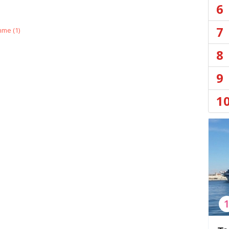
6
7
nme (
1
)
8
9
1