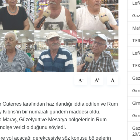
Lef
Gaz
Mah
TER
Lef
TEK
Gaz
Gir
Gir
o Guterres tarafından hazırlandığı iddia edilen ve Rum
y Kıbrıs’ın bir numaralı gündem maddesi oldu.
Gir
a Maraş, Güzelyurt ve Mesarya bölgelerinin Rum
endişe verici olduğunu söyledi.
Gaz
20/
ere yol açacağı gerekçesiyle söz konusu bölgelerin