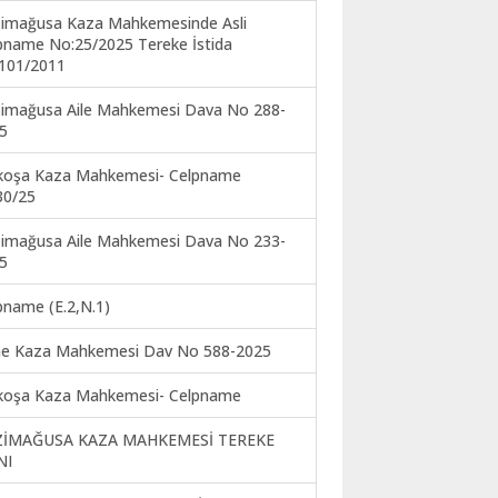
imağusa Kaza Mahkemesinde Asli
pname No:25/2025 Tereke İstida
101/2011
imağusa Aile Mahkemesi Dava No 288-
5
koşa Kaza Mahkemesi- Celpname
30/25
imağusa Aile Mahkemesi Dava No 233-
5
pname (E.2,N.1)
ne Kaza Mahkemesi Dav No 588-2025
koşa Kaza Mahkemesi- Celpname
ZİMAĞUSA KAZA MAHKEMESİ TEREKE
NI