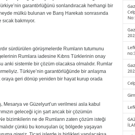
 Türkiye’nin garantörlüğünü sonlandıracak herhangi bir
Gaz
Cel
Güneyde mülkü bulunan ve Barış Harekatı sonrasında
No:
 sıcak bakmıyor.
Gaz
202
Lef
ardır sürdürülen görüşmelerde Rumların tutumunu
no:
elerinin Rumlara iadesine Kıbrıs Türklerinin onay
u anki sistemle bir çözüm olacaksa olmalıdır. Rumlar
Gaz
202
meliyiz. Türkiye’nin garantörlüğünde bir anlaşma
k oraya geri dönüp yeniden bir hayat kurup orada
Cel
Gir
, Mesarya ve Güzelyurt’un verilmesi asla kabul
Lef
ımızın geleceği için şart ancak bir çözümün
GA
Ne bizimkilerin ne de Rumların zaten çözüm isteği
İLA
lmalıdır çünkü bu konuşulan üç bölgede yaşayan
ma gireriz. Ticari işlerde iş birlikleri yapılacaksa