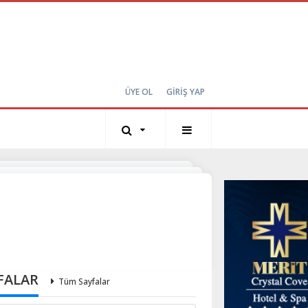
ÜYE OL
GİRİŞ YAP
FALAR
Tüm Sayfalar