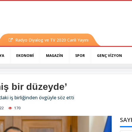
Radyo Diyalog ve TV 2020 Canlı Yayını
YA
EKONOMİ
MAGAZİN
SPOR
GENÇ VİZYON
iş bir düzeyde’
aki iş birliğinden övgüyle söz etti
22
170
SAY