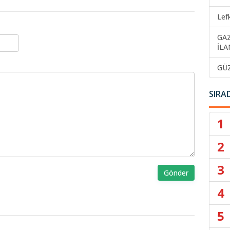
Lef
GA
İLA
GÜ
SIRA
1
2
3
Gönder
4
5