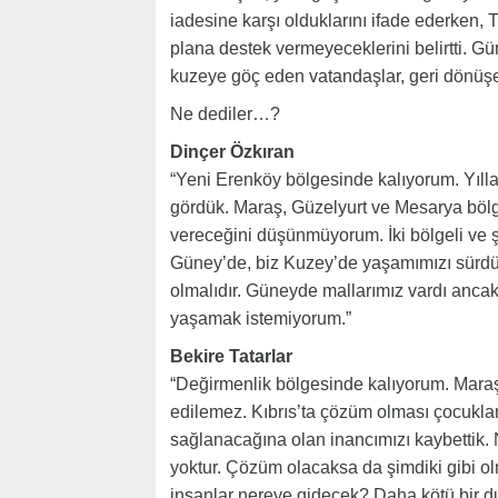
iadesine karşı olduklarını ifade ederken,
plana destek vermeyeceklerini belirtti. 
kuzeye göç eden vatandaşlar, geri dönüşe
Ne dediler…?
Dinçer Özkıran
“Yeni Erenköy bölgesinde kalıyorum. Yıll
gördük. Maraş, Güzelyurt ve Mesarya bölg
vereceğini düşünmüyorum. İki bölgeli ve ş
Güney’de, biz Kuzey’de yaşamımızı sürdür
olmalıdır. Güneyde mallarımız vardı anca
yaşamak istemiyorum.”
Bekire Tatarlar
“Değirmenlik bölgesinde kalıyorum. Maraş
edilemez. Kıbrıs’ta çözüm olması çocuklar
sağlanacağına olan inancımızı kaybettik. 
yoktur. Çözüm olacaksa da şimdiki gibi o
insanlar nereye gidecek? Daha kötü bir duru