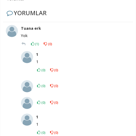
YORUMLAR
Tuana erk
Yok
(
1
)
(
0
)
1
1
(
0
)
(
0
)
(
0
)
(
0
)
(
0
)
(
0
)
1
1
(
0
)
(
0
)