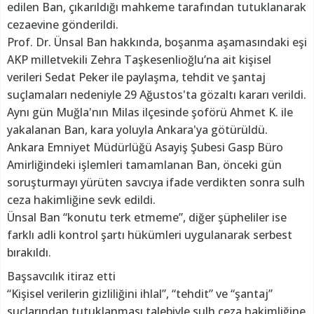
edilen Ban, çıkarıldığı mahkeme tarafından tutuklanarak
cezaevine gönderildi.
Prof. Dr. Ünsal Ban hakkında, boşanma aşamasındaki eşi
AKP milletvekili Zehra Taşkesenlioğlu’na ait kişisel
verileri Sedat Peker ile paylaşma, tehdit ve şantaj
suçlamaları nedeniyle 29 Ağustos'ta gözaltı kararı verildi.
Aynı gün Muğla'nın Milas ilçesinde şoförü Ahmet K. ile
yakalanan Ban, kara yoluyla Ankara'ya götürüldü.
Ankara Emniyet Müdürlüğü Asayiş Şubesi Gasp Büro
Amirliğindeki işlemleri tamamlanan Ban, önceki gün
soruşturmayı yürüten savcıya ifade verdikten sonra sulh
ceza hakimliğine sevk edildi.
Ünsal Ban “konutu terk etmeme”, diğer şüpheliler ise
farklı adli kontrol şartı hükümleri uygulanarak serbest
bırakıldı.
Başsavcılık itiraz etti
“Kişisel verilerin gizliliğini ihlal”, “tehdit” ve “şantaj”
suçlarından tutuklanması talebiyle sulh ceza hakimliğine