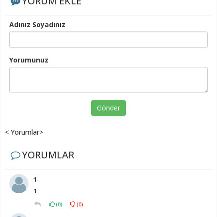
YORUM EKLE
Adınız Soyadınız
Yorumunuz
Gönder
< Yorumlar>
YORUMLAR
1
1
(
0
)
(
0
)