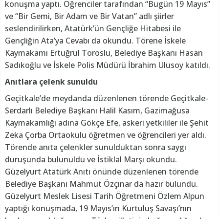
konuşma yaptı. Öğrenciler tarafından “Bugün 19 Mayıs”
ve “Bir Gemi, Bir Adam ve Bir Vatan” adlı şiirler
seslendirilirken, Atatürk’ün Gençliğe Hitabesi ile
Gençliğin Ata’ya Cevabı da okundu. Törene İskele
Kaymakamı Ertuğrul Toroslu, Belediye Başkanı Hasan
Sadıkoğlu ve İskele Polis Müdürü İbrahim Ulusoy katıldı.
Anıtlara çelenk sunuldu
Geçitkale’de meydanda düzenlenen törende Geçitkale-
Serdarlı Belediye Başkanı Halil Kasım, Gazimağusa
Kaymakamlığı adına Gökçe Efe, askeri yetkililer ile Şehit
Zeka Çorba Ortaokulu öğretmen ve öğrencileri yer aldı.
Törende anıta çelenkler sunulduktan sonra saygı
duruşunda bulunuldu ve İstiklal Marşı okundu.
Güzelyurt Atatürk Anıtı önünde düzenlenen törende
Belediye Başkanı Mahmut Özçınar da hazır bulundu.
Güzelyurt Meslek Lisesi Tarih Öğretmeni Özlem Alpun
yaptığı konuşmada, 19 Mayıs’ın Kurtuluş Savaşı’nın