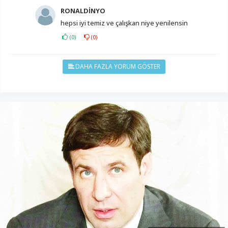
RONALDİNYO
hepsi iyi temiz ve çalışkan niye yenilensin
(
0
)
(
0
)
DAHA FAZLA YORUM GÖSTER