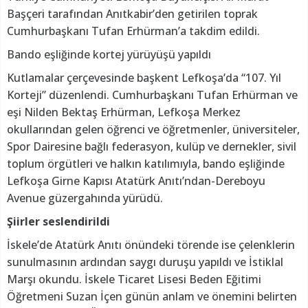
Başçeri tarafından Anıtkabir’den getirilen toprak
Cumhurbaşkanı Tufan Erhürman’a takdim edildi.
Bando eşliğinde kortej yürüyüşü yapıldı
Kutlamalar çerçevesinde başkent Lefkoşa’da “107. Yıl
Korteji” düzenlendi. Cumhurbaşkanı Tufan Erhürman ve
eşi Nilden Bektaş Erhürman, Lefkoşa Merkez
okullarından gelen öğrenci ve öğretmenler, üniversiteler,
Spor Dairesine bağlı federasyon, kulüp ve dernekler, sivil
toplum örgütleri ve halkın katılımıyla, bando eşliğinde
Lefkoşa Girne Kapısı Atatürk Anıtı’ndan-Dereboyu
Avenue güzergahında yürüdü.
Şiirler seslendirildi
İskele’de Atatürk Anıtı önündeki törende ise çelenklerin
sunulmasının ardından saygı duruşu yapıldı ve İstiklal
Marşı okundu. İskele Ticaret Lisesi Beden Eğitimi
Öğretmeni Suzan İçen günün anlam ve önemini belirten