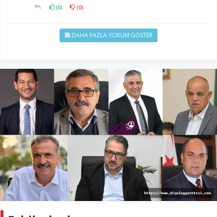
(
0
)
(
0
)
DAHA FAZLA YORUM GÖSTER