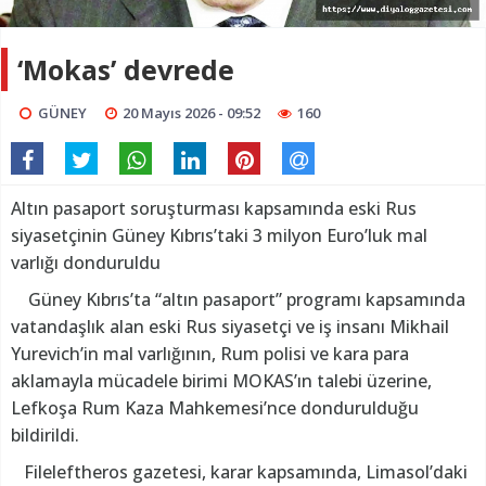
‘Mokas’ devrede
GÜNEY
20 Mayıs 2026 - 09:52
160
Altın pasaport soruşturması kapsamında eski Rus
siyasetçinin Güney Kıbrıs’taki 3 milyon Euro’luk mal
varlığı donduruldu
Güney Kıbrıs’ta “altın pasaport” programı kapsamında
vatandaşlık alan eski Rus siyasetçi ve iş insanı Mikhail
Yurevich’in mal varlığının, Rum polisi ve kara para
aklamayla mücadele birimi MOKAS’ın talebi üzerine,
Lefkoşa Rum Kaza Mahkemesi’nce dondurulduğu
bildirildi.
Fileleftheros gazetesi, karar kapsamında, Limasol’daki