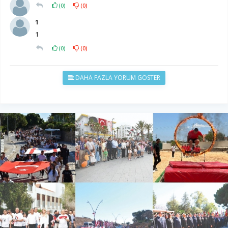
(
0
)
(
0
)
1
1
(
0
)
(
0
)
DAHA FAZLA YORUM GÖSTER