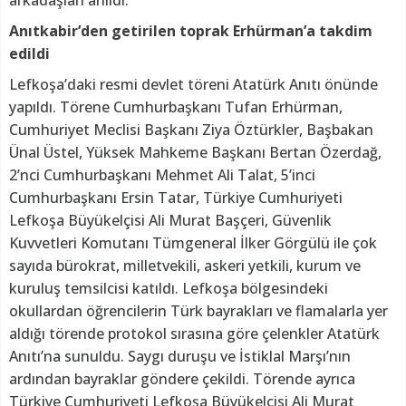
Anıtkabir’den getirilen toprak Erhürman’a takdim
edildi
Lefkoşa’daki resmi devlet töreni Atatürk Anıtı önünde
yapıldı. Törene Cumhurbaşkanı Tufan Erhürman,
Cumhuriyet Meclisi Başkanı Ziya Öztürkler, Başbakan
Ünal Üstel, Yüksek Mahkeme Başkanı Bertan Özerdağ,
2’nci Cumhurbaşkanı Mehmet Ali Talat, 5’inci
Cumhurbaşkanı Ersin Tatar, Türkiye Cumhuriyeti
Lefkoşa Büyükelçisi Ali Murat Başçeri, Güvenlik
Kuvvetleri Komutanı Tümgeneral İlker Görgülü ile çok
sayıda bürokrat, milletvekili, askeri yetkili, kurum ve
kuruluş temsilcisi katıldı. Lefkoşa bölgesindeki
okullardan öğrencilerin Türk bayrakları ve flamalarla yer
aldığı törende protokol sırasına göre çelenkler Atatürk
Anıtı’na sunuldu. Saygı duruşu ve İstiklal Marşı’nın
ardından bayraklar göndere çekildi. Törende ayrıca
Türkiye Cumhuriyeti Lefkoşa Büyükelçisi Ali Murat