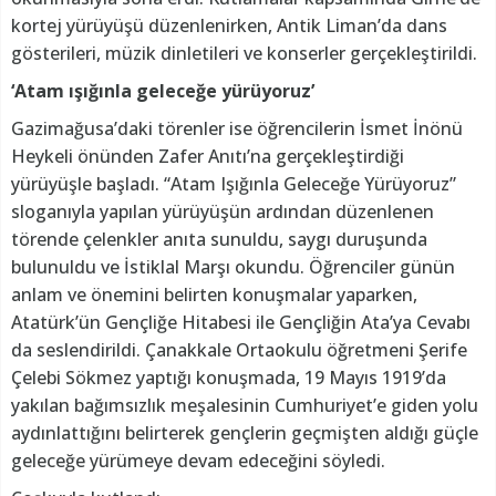
kortej yürüyüşü düzenlenirken, Antik Liman’da dans
gösterileri, müzik dinletileri ve konserler gerçekleştirildi.
‘Atam ışığınla geleceğe yürüyoruz’
Gazimağusa’daki törenler ise öğrencilerin İsmet İnönü
Heykeli önünden Zafer Anıtı’na gerçekleştirdiği
yürüyüşle başladı. “Atam Işığınla Geleceğe Yürüyoruz”
sloganıyla yapılan yürüyüşün ardından düzenlenen
törende çelenkler anıta sunuldu, saygı duruşunda
bulunuldu ve İstiklal Marşı okundu. Öğrenciler günün
anlam ve önemini belirten konuşmalar yaparken,
Atatürk’ün Gençliğe Hitabesi ile Gençliğin Ata’ya Cevabı
da seslendirildi. Çanakkale Ortaokulu öğretmeni Şerife
Çelebi Sökmez yaptığı konuşmada, 19 Mayıs 1919’da
yakılan bağımsızlık meşalesinin Cumhuriyet’e giden yolu
aydınlattığını belirterek gençlerin geçmişten aldığı güçle
geleceğe yürümeye devam edeceğini söyledi.