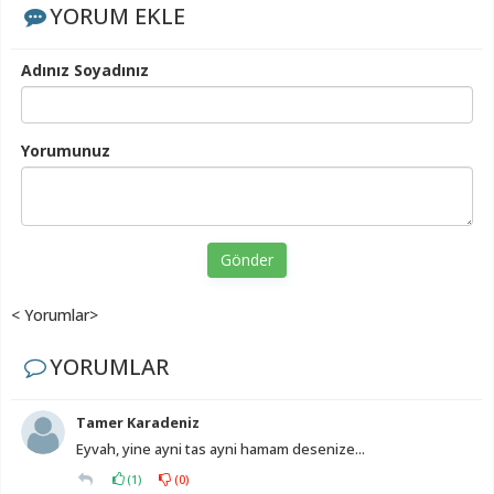
YORUM EKLE
Adınız Soyadınız
Yorumunuz
Gönder
< Yorumlar>
YORUMLAR
Tamer Karadeniz
Eyvah, yine ayni tas ayni hamam desenize...
(
1
)
(
0
)