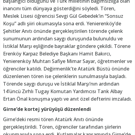
başlangıcı olduğunu ve Türk milletinin bağımsızlığa olan
inancını tüm dünyaya gösterdiğini söyledi. Tören,
Meslek Lisesi öğrencisi Sevgi Gül Gebedek’in “Sonsuz
Koşu” adlı şiiri okumasıyla sona erdi. Yenierenköy’de
Şehitler Anıtı önünde gerçekleştirilen törende çelenk
sunumunun ardından saygı duruşunda bulunuldu ve
İstiklal Marşı eşliğinde bayraklar göndere çekildi. Törene
Erenköy Karpaz Belediye Başkanı Hamit Bakırcı,
Yenierenköy Muhtarı Safiye Mimar Sayar, öğretmenler ve
öğrenciler katıldı. Değirmenlik’te Atatürk Büstü önünde
düzenlenen tören ise çelenklerin sunulmasıyla başladı.
Törende saygı duruşu ve İstiklal Marşı’nın ardından
14’üncü Zırhlı Tugay Komutan Yardımcısı Tank Albay
Ertan Önal konuşma yaptı ve anıt özel defterini imzaladı.
Girne’de kortej yürüyüşü düzenlendi
Girne’deki resmi tören Atatürk Anıtı önünde
gerçekleştirildi. Tören, öğrenciler tarafından şiirlerin
okunmasıyla sona erdi. Kutlamalar kapsamında Girne’de