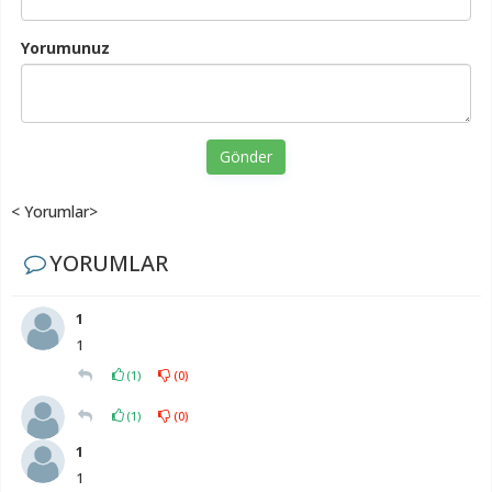
Yorumunuz
Gönder
< Yorumlar>
YORUMLAR
1
1
(
1
)
(
0
)
(
1
)
(
0
)
1
1