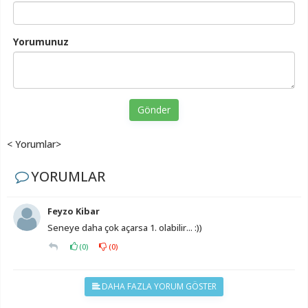
Yorumunuz
Gönder
< Yorumlar>
YORUMLAR
Feyzo Kibar
Seneye daha çok açarsa 1. olabilir... :))
(
0
)
(
0
)
DAHA FAZLA YORUM GÖSTER