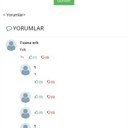
Gönder
< Yorumlar>
YORUMLAR
Tuana erk
Yok
(
1
)
(
0
)
1
1
(
0
)
(
0
)
(
0
)
(
0
)
(
0
)
(
0
)
1