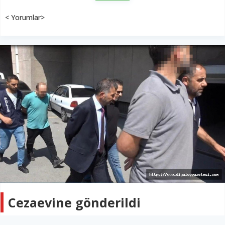
< Yorumlar>
Cezaevine gönderildi
TÜRKİYE
04 Eylül 2022 - 03:59
46B