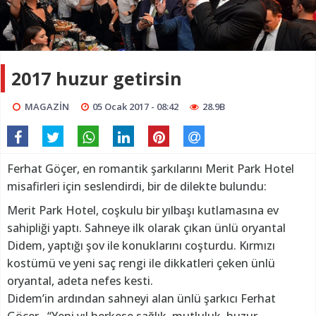
2017 huzur getirsin
MAGAZİN
05 Ocak 2017 - 08:42
28.9B
Ferhat Göçer, en romantik şarkılarını Merit Park Hotel
misafirleri için seslendirdi, bir de dilekte bulundu:
Merit Park Hotel, coşkulu bir yılbaşı kutlamasına ev
sahipliği yaptı. Sahneye ilk olarak çıkan ünlü oryantal
Didem, yaptığı şov ile konuklarını coşturdu. Kırmızı
kostümü ve yeni saç rengi ile dikkatleri çeken ünlü
oryantal, adeta nefes kesti.
Didem’in ardından sahneyi alan ünlü şarkıcı Ferhat
Göçer, “Yeni yıl herkese sağlık, mutluluk, huzur,