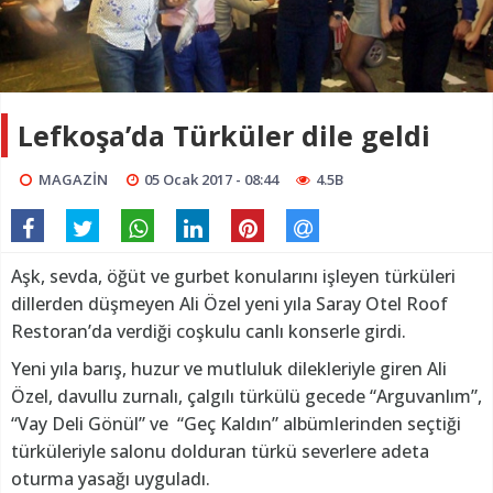
Lefkoşa’da Türküler dile geldi
MAGAZİN
05 Ocak 2017 - 08:44
4.5B
Aşk, sevda, öğüt ve gurbet konularını işleyen türküleri
dillerden düşmeyen Ali Özel yeni yıla Saray Otel Roof
Restoran’da verdiği coşkulu canlı konserle girdi.
Yeni yıla barış, huzur ve mutluluk dilekleriyle giren Ali
Özel, davullu zurnalı, çalgılı türkülü gecede “Arguvanlım”,
“Vay Deli Gönül” ve “Geç Kaldın” albümlerinden seçtiği
türküleriyle salonu dolduran türkü severlere adeta
oturma yasağı uyguladı.