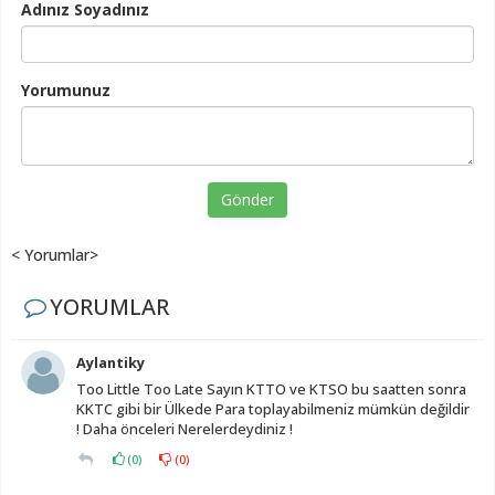
Adınız Soyadınız
Yorumunuz
Gönder
< Yorumlar>
YORUMLAR
Aylantiky
Too Little Too Late Sayın KTTO ve KTSO bu saatten sonra
KKTC gibi bir Ülkede Para toplayabilmeniz mümkün değildir
! Daha önceleri Nerelerdeydiniz !
(
0
)
(
0
)