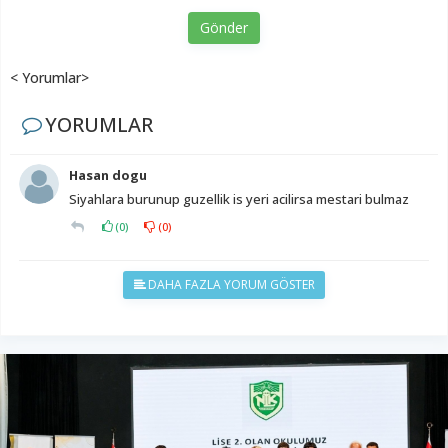
Gönder
< Yorumlar>
YORUMLAR
Hasan dogu
Siyahlara burunup guzellik is yeri acilirsa mestari bulmaz
(
0
)
(
0
)
DAHA FAZLA YORUM GÖSTER