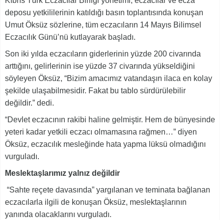
Kıbrıs Türk Eczacılar Birliği yönetimi, eczacılar ve ecza
deposu yetkililerinin katıldığı basın toplantısında konuşan
Umut Öksüz sözlerine, tüm eczacıların 14 Mayıs Bilimsel
Eczacılık Günü’nü kutlayarak başladı.
Son iki yılda eczacıların giderlerinin yüzde 200 civarında
arttığını, gelirlerinin ise yüzde 37 civarında yükseldiğini
söyleyen Öksüz, “Bizim amacımız vatandaşın ilaca en kolay
şekilde ulaşabilmesidir. Fakat bu tablo sürdürülebilir
değildir.” dedi.
“Devlet eczacının rakibi haline gelmiştir. Hem de bünyesinde
yeteri kadar yetkili eczacı olmamasına rağmen…” diyen
Öksüz, eczacılık mesleğinde hata yapma lüksü olmadığını
vurguladı.
Meslektaşlarımız yalnız değildir
“Sahte reçete davasında” yargılanan ve teminata bağlanan
eczacılarla ilgili de konuşan Öksüz, meslektaşlarının
yanında olacaklarını vurguladı.