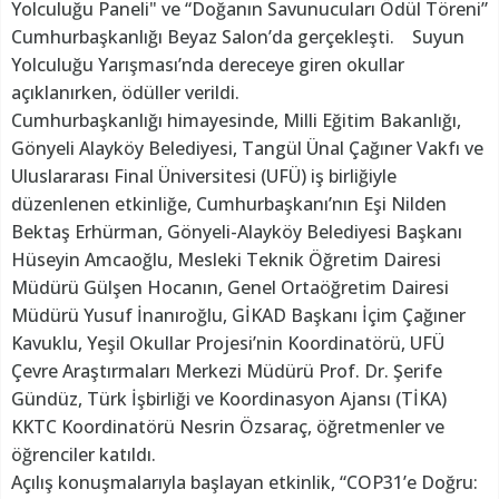
Yolculuğu Paneli" ve “Doğanın Savunucuları Ödül Töreni”
Cumhurbaşkanlığı Beyaz Salon’da gerçekleşti. Suyun
Yolculuğu Yarışması’nda dereceye giren okullar
açıklanırken, ödüller verildi.
Cumhurbaşkanlığı himayesinde, Milli Eğitim Bakanlığı,
Gönyeli Alayköy Belediyesi, Tangül Ünal Çağıner Vakfı ve
Uluslararası Final Üniversitesi (UFÜ) iş birliğiyle
düzenlenen etkinliğe, Cumhurbaşkanı’nın Eşi Nilden
Bektaş Erhürman, Gönyeli-Alayköy Belediyesi Başkanı
Hüseyin Amcaoğlu, Mesleki Teknik Öğretim Dairesi
Müdürü Gülşen Hocanın, Genel Ortaöğretim Dairesi
Müdürü Yusuf İnanıroğlu, GİKAD Başkanı İçim Çağıner
Kavuklu, Yeşil Okullar Projesi’nin Koordinatörü, UFÜ
Çevre Araştırmaları Merkezi Müdürü Prof. Dr. Şerife
Gündüz, Türk İşbirliği ve Koordinasyon Ajansı (TİKA)
KKTC Koordinatörü Nesrin Özsaraç, öğretmenler ve
öğrenciler katıldı.
Açılış konuşmalarıyla başlayan etkinlik, “COP31’e Doğru: