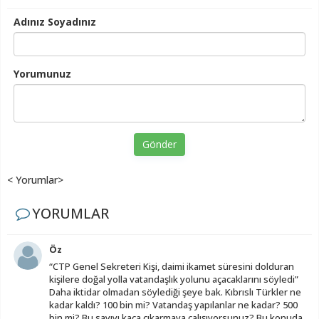
Adınız Soyadınız
Yorumunuz
Gönder
< Yorumlar>
YORUMLAR
Öz
“CTP Genel Sekreteri Kişi, daimi ikamet süresini dolduran
kişilere doğal yolla vatandaşlık yolunu açacaklarını söyledi”
Daha iktidar olmadan söylediği şeye bak. Kıbrıslı Türkler ne
kadar kaldı? 100 bin mi? Vatandaş yapılanlar ne kadar? 500
bin mi? Bu sayıyı kaça çıkarmaya çalışıyorsunuz? Bu konuda