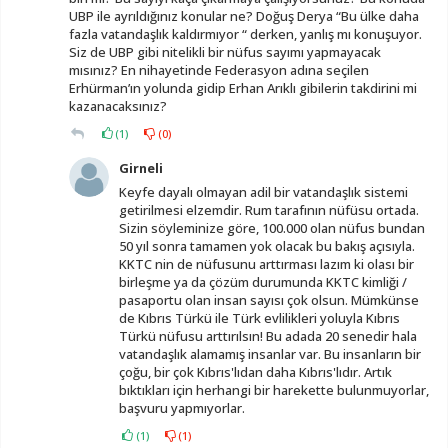
UBP ile ayrıldığınız konular ne? Doğuş Derya “Bu ülke daha
fazla vatandaşlık kaldırmıyor “ derken, yanlış mı konuşuyor.
Siz de UBP gibi nitelikli bir nüfus sayımı yapmayacak
mısınız? En nihayetinde Federasyon adına seçilen
Erhürman’ın yolunda gidip Erhan Arıklı gibilerin takdirini mi
kazanacaksınız?
(
1
)
(
0
)
Girneli
Keyfe dayalı olmayan adil bir vatandaşlık sistemi
getirilmesi elzemdir. Rum tarafının nüfüsu ortada.
Sizin söyleminize göre, 100.000 olan nüfus bundan
50 yıl sonra tamamen yok olacak bu bakış açısıyla.
KKTC nin de nüfusunu arttırması lazım ki olası bir
birleşme ya da çözüm durumunda KKTC kimliği /
pasaportu olan insan sayısı çok olsun. Mümkünse
de Kıbrıs Türkü ile Türk evlilikleri yoluyla Kıbrıs
Türkü nüfusu arttırılsın! Bu adada 20 senedir hala
vatandaşlık alamamış insanlar var. Bu insanların bir
çoğu, bir çok Kıbrıs'lıdan daha Kıbrıs'lıdır. Artık
bıktıkları için herhangi bir harekette bulunmuyorlar,
başvuru yapmıyorlar.
(
1
)
(
1
)