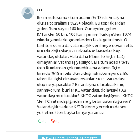
Öz
Bizim nüfusumuz tüm adanın % 18 idi. Anlaşma
olursa toprağımız %29+ olacak. Bu topraklardan
giden Rum sayısı 160 bin. Güneyden gelen
K/Türkler 60 bin. 100 Rum yerine Türkiye’den 1974
yılında gemilerle gidenlerden fazla getirilmişti. O
tarihten sonra da vatandaşlık verilmeye devam etti.
Burada doğanlar, K/Türklerle evlenenler hep
vatandaş oldular. Hala daha Kıbrıs ile hiçbir bağı
olmayanlar vatandaş yapılıyor. Biz tüm adada %18
iken Rumlardan çekinmedik ama adanın üçte
birinde %18 in bile altına düşmek istemiyoruz. Bu
Kıbrıs ile ilgisi olmayan insanlar KKTC vatandaşı
olup ne yapacaklar? Bir anlaşma olucaksa ki hiç
sanmıyorum, bunlar KC vatandaşı, dolayısıyla AB
vatandaşı mı olacaklar? KKTC vatandaşlığının , KKTC
‘de, TC vatandaşlığından ne gibi bir üstünlüğü var?
Vatandaşlık sadece K/Türklerin gerçek iradesini
yok etmekten başka bir işe yaramaz
(
0
)
(
0
)
DAHA FAZLA YORUM GÖSTER