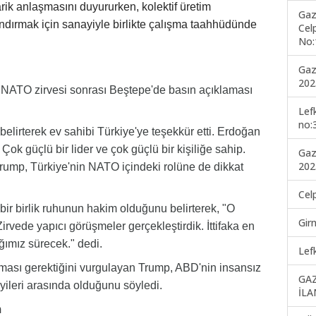
arik anlaşmasını duyururken, kolektif üretim
Gaz
andırmak için sanayiyle birlikte çalışma taahhüdünde
Cel
No:
Gaz
202
NATO zirvesi sonrası Beştepe'de basın açıklaması
Lef
no:
elirterek ev sahibi Türkiye'ye teşekkür etti. Erdoğan
 Çok güçlü bir lider ve çok güçlü bir kişiliğe sahip.
Gaz
202
n Trump, Türkiye'nin NATO içindeki rolüne de dikkat
Cel
bir birlik ruhunun hakim olduğunu belirterek, "O
Gir
irvede yapıcı görüşmeler gerçekleştirdik. İttifaka en
ığımız sürecek." dedi.
Lef
ması gerektiğini vurgulayan Trump, ABD'nin insansız
GA
yileri arasında olduğunu söyledi.
İLA
m