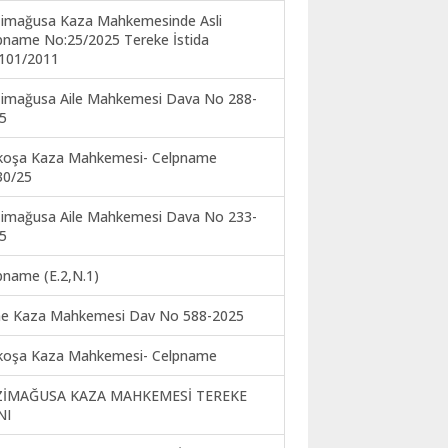
imağusa Kaza Mahkemesinde Asli
pname No:25/2025 Tereke İstida
101/2011
imağusa Aile Mahkemesi Dava No 288-
5
koşa Kaza Mahkemesi- Celpname
30/25
imağusa Aile Mahkemesi Dava No 233-
5
pname (E.2,N.1)
ne Kaza Mahkemesi Dav No 588-2025
koşa Kaza Mahkemesi- Celpname
ZİMAĞUSA KAZA MAHKEMESİ TEREKE
NI