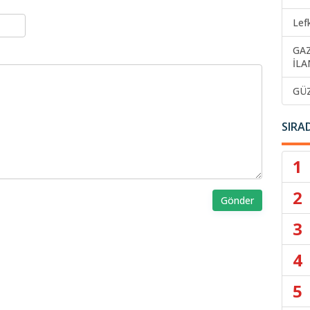
Lef
GA
İLA
GÜ
SIRA
1
2
Gönder
3
4
5