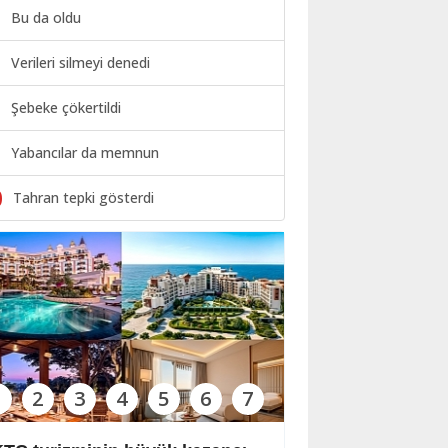
Bu da oldu
Verileri silmeyi denedi
Şebeke çökertildi
Yabancılar da memnun
0
Tahran tepki gösterdi
1
2
3
4
5
6
7