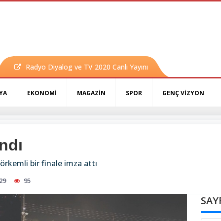
Radyo Diyalog ve TV 2020 Canlı Yayını
YA
EKONOMİ
MAGAZİN
SPOR
GENÇ VİZYON
ndı
örkemli bir finale imza attı
29
95
SAY