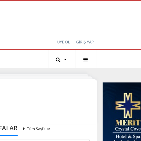
ÜYE OL
GİRİŞ YAP
FALAR
Tüm Sayfalar