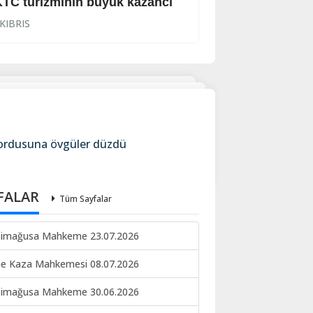
TC turizminin büyük kazancı
Viski bardağıyla
KIBRIS
KIBRIS
ordusuna övgüler düzdü
FALAR
Tüm Sayfalar
imağusa Mahkeme 23.07.2026
ne Kaza Mahkemesi 08.07.2026
imağusa Mahkeme 30.06.2026