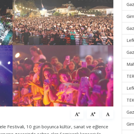
Gaz
Gir
Gaz
Lef
Gaz
Mah
TER
Lef
TEK
Gaz
Gir
ele Festivali, 10 gün boyunca kültür, sanat ve eğlence