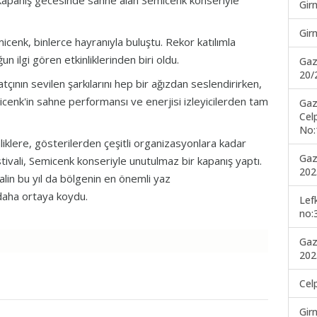
al, kapanış gecesinde sahne alan Semicenk konseriyle
Gir
Gir
cenk, binlerce hayranıyla buluştu. Rekor katılımla
n ilgi gören etkinliklerinden biri oldu.
Gaz
20/
çının sevilen şarkılarını hep bir ağızdan seslendirirken,
cenk'in sahne performansı ve enerjisi izleyicilerden tam
Gaz
Cel
No:
iklere, gösterilerden çeşitli organizasyonlara kadar
Gaz
stivali, Semicenk konseriyle unutulmaz bir kapanış yaptı.
202
valin bu yıl da bölgenin en önemli yaz
 daha ortaya koydu.
Lef
no:
Gaz
202
Cel
Gir