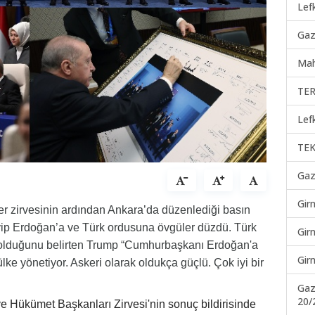
Lef
Gaz
Mah
TER
Lef
TEK
Gaz
Gir
 zirvesinin ardından Ankara’da düzenlediği basın
ip Erdoğan’a ve Türk ordusuna övgüler düzdü. Türk
Gir
olduğunu belirten Trump “Cumhurbaşkanı Erdoğan'a
Gir
ülke yönetiyor. Askeri olarak oldukça güçlü. Çok iyi bir
Gaz
20/
 Hükümet Başkanları Zirvesi'nin sonuç bildirisinde