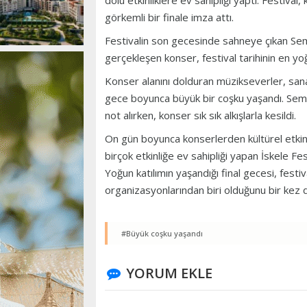
dolu etkinliklere ev sahipliği yaptı. Festiv
görkemli bir finale imza attı.
Festivalin son gecesinde sahneye çıkan Semi
gerçekleşen konser, festival tarihinin en yoğu
Konser alanını dolduran müzikseverler, sanat
gece boyunca büyük bir coşku yaşandı. Semi
not alırken, konser sık sık alkışlarla kesildi.
On gün boyunca konserlerden kültürel etkinl
birçok etkinliğe ev sahipliği yapan İskele Fe
Yoğun katılımın yaşandığı final gecesi, festi
organizasyonlarından biri olduğunu bir kez
#Büyük coşku yaşandı
YORUM EKLE