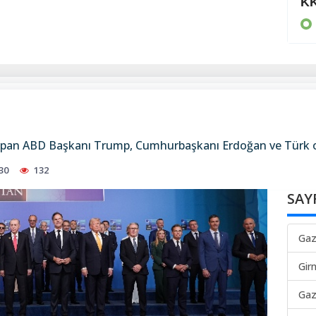
80 bin TL ödedi
KK
KIBRIS
yapan ABD Başkanı Trump, Cumhurbaşkanı Erdoğan ve Türk 
30
132
SAY
Gaz
Gir
Gaz