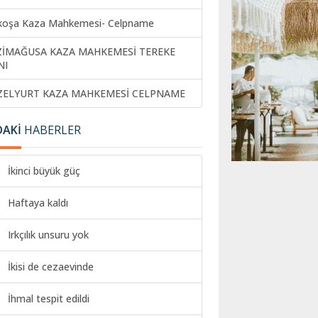
koşa Kaza Mahkemesi- Celpname
ZİMAĞUSA KAZA MAHKEMESİ TEREKE
NI
ZELYURT KAZA MAHKEMESİ CELPNAME
DAKİ
HABERLER
İkinci büyük güç
Haftaya kaldı
Irkçılık unsuru yok
İkisi de cezaevinde
İhmal tespit edildi