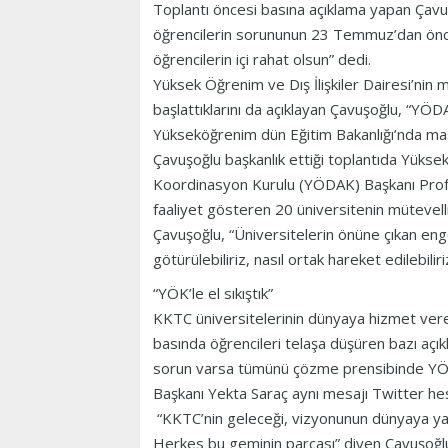
Toplantı öncesi basına açıklama yapan Çavu
öğrencilerin sorununun 23 Temmuz’dan önce
öğrencilerin içi rahat olsun” dedi.
Yüksek Öğrenim ve Dış İlişkiler Dairesi’nin 
başlattıklarını da açıklayan Çavuşoğlu, “YÖ
Yükseköğrenim dün Eğitim Bakanlığı’nda masa
Çavuşoğlu başkanlık ettiği toplantıda Yüks
Koordinasyon Kurulu (YÖDAK) Başkanı Prof. 
faaliyet gösteren 20 üniversitenin mütevelli 
Çavuşoğlu, “Üniversitelerin önüne çıkan engell
götürülebiliriz, nasıl ortak hareket edilebil
“YÖK’le el sıkıştık”
KKTC üniversitelerinin dünyaya hizmet ver
basında öğrencileri telaşa düşüren bazı açı
sorun varsa tümünü çözme prensibinde YÖK’l
Başkanı Yekta Saraç aynı mesajı Twitter hes
“KKTC’nin geleceği, vizyonunun dünyaya yayı
Herkes bu geminin parçası” diyen Çavuşoğlu,