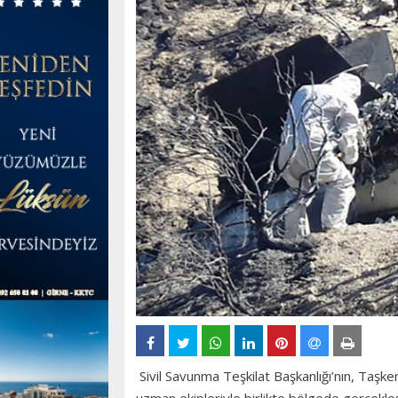
Sivil Savunma Teşkilat Başkanlığı’nın, Taşke