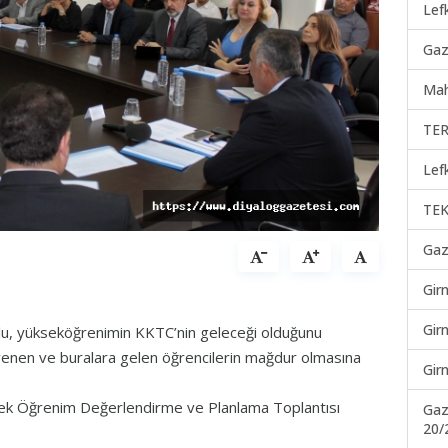
Lef
Gaz
Mah
TER
Lef
TEK
Gaz
Gir
Gir
ğlu, yükseköğrenimin KKTC’nin geleceği olduğunu
venen ve buralara gelen öğrencilerin mağdur olmasına
Gir
üksek Öğrenim Değerlendirme ve Planlama Toplantısı
Gaz
20/