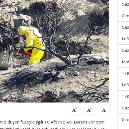
Gaz
Gir
Gaz
Lef
Gaz
Mah
TER
Lef
TEK
Gaz
Gir
nt’e düşen füzeyle ilgili TC Afet ve Acil Durum Yönetimi