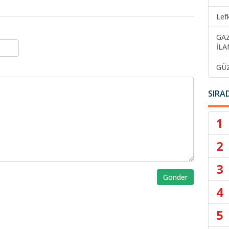
Lef
GA
İLA
GÜ
SIRA
1
2
3
Gönder
4
5