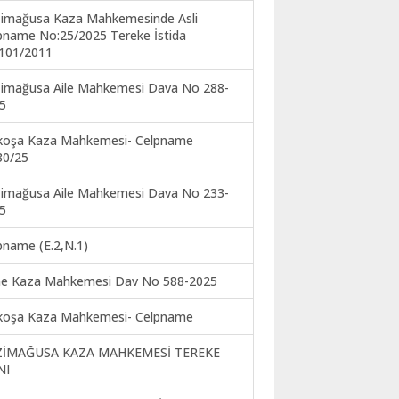
imağusa Kaza Mahkemesinde Asli
pname No:25/2025 Tereke İstida
101/2011
imağusa Aile Mahkemesi Dava No 288-
5
koşa Kaza Mahkemesi- Celpname
30/25
imağusa Aile Mahkemesi Dava No 233-
5
pname (E.2,N.1)
ne Kaza Mahkemesi Dav No 588-2025
koşa Kaza Mahkemesi- Celpname
ZİMAĞUSA KAZA MAHKEMESİ TEREKE
NI