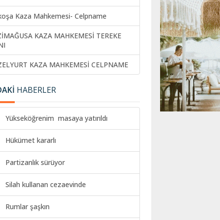
koşa Kaza Mahkemesi- Celpname
ZİMAĞUSA KAZA MAHKEMESİ TEREKE
NI
ZELYURT KAZA MAHKEMESİ CELPNAME
DAKİ
HABERLER
Yükseköğrenim masaya yatırıldı
Hükümet kararlı
Partizanlık sürüyor
Silah kullanan cezaevinde
Rumlar şaşkın