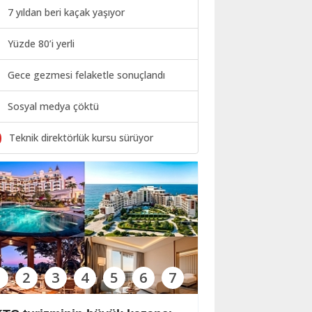
7 yıldan beri kaçak yaşıyor
Yüzde 80’i yerli
Gece gezmesi felaketle sonuçlandı
Sosyal medya çöktü
0
Teknik direktörlük kursu sürüyor
1
2
3
4
5
6
7