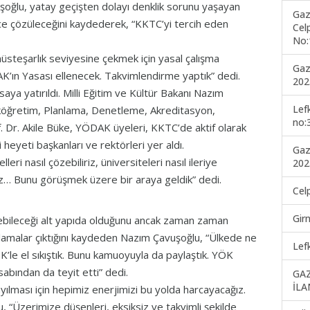
şoğlu, yatay geçişten dolayı denklik sorunu yaşayan
Gaz
 çözüleceğini kaydederek, “KKTC’yi tercih eden
Cel
No:
müsteşarlık seviyesine çekmek için yasal çalışma
Gaz
DAK’ın Yasası ellenecek. Takvimlendirme yaptık” dedi.
202
ya yatırıldı. Milli Eğitim ve Kültür Bakanı Nazım
Lef
eköğretim, Planlama, Denetleme, Akreditasyon,
no:
Dr. Akile Büke, YÖDAK üyeleri, KKTC’de aktif olarak
heyeti başkanları ve rektörleri yer aldı.
Gaz
eri nasıl çözebiliriz, üniversiteleri nasıl ileriye
202
iriz… Bunu görüşmek üzere bir araya geldik” dedi.
Cel
Gir
ebileceği alt yapıda olduğunu ancak zaman zaman
klamalar çıktığını kaydeden Nazım Çavuşoğlu, “Ülkede ne
Lef
e el sıkıştık. Bunu kamuoyuyla da paylaştık. YÖK
abından da teyit etti” dedi.
GA
İLA
lması için hepimiz enerjimizi bu yolda harcayacağız.
 “Üzerimize düşenleri, eksiksiz ve takvimli şekilde