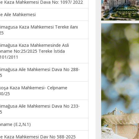
ne Kaza Mahkemesi Dava No: 1097/ 2022
ne Aile Mahkemesi
imagusa Kaza Mahkemesi Tereke ilanı
25
imağusa Kaza Mahkemesinde Asli
pname No:25/2025 Tereke İstida
101/2011
imağusa Aile Mahkemesi Dava No 288-
5
koşa Kaza Mahkemesi- Celpname
30/25
imağusa Aile Mahkemesi Dava No 233-
5
pname (E.2,N.1)
ne Kaza Mahkemesi Dav No 588-2025