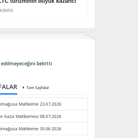
TC turizminin büyük kazancı
Viski bardağıyla
KIBRIS
KIBRIS
edilmeyeceğini belirtti
FALAR
Tüm Sayfalar
imağusa Mahkeme 23.07.2026
ne Kaza Mahkemesi 08.07.2026
imağusa Mahkeme 30.06.2026