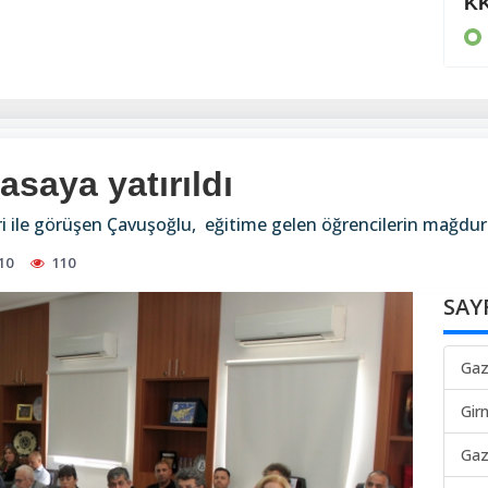
80 bin TL ödedi
KK
KIBRIS
aya yatırıldı
i ile görüşen Çavuşoğlu, eğitime gelen öğrencilerin mağdur 
10
110
SAY
Gaz
Gir
Gaz