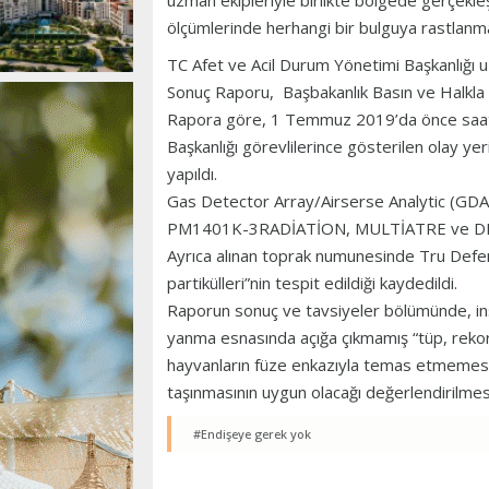
uzman ekipleriyle birlikte bölgede gerçekleş
ölçümlerinde herhangi bir bulguya rastlanmadı
TC Afet ve Acil Durum Yönetimi Başkanlığı 
Sonuç Raporu, Başbakanlık Basın ve Halkla İl
Rapora göre, 1 Temmuz 2019’da önce saat 1
Başkanlığı görevlilerince gösterilen olay 
yapıldı.
Gas Detector Array/Airserse Analytic (GDA)
PM1401K-3RADİATİON, MULTİATRE ve DRAGER
Ayrıca alınan toprak numunesinde Tru Defen
partikülleri”nin tespit edildiği kaydedildi.
Raporun sonuç ve tavsiyeler bölümünde, ins
yanma esnasında açığa çıkmamış “tüp, rekor v
hayvanların füze enkazıyla temas etmemesi
taşınmasının uygun olacağı değerlendirilmesi
#Endişeye gerek yok