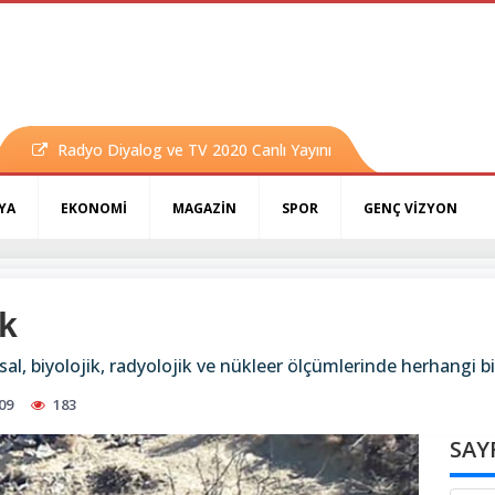
Radyo Diyalog ve TV 2020 Canlı Yayını
YA
EKONOMİ
MAGAZİN
SPOR
GENÇ VİZYON
k
, biyolojik, radyolojik ve nükleer ölçümlerinde herhangi bir
09
183
SAY