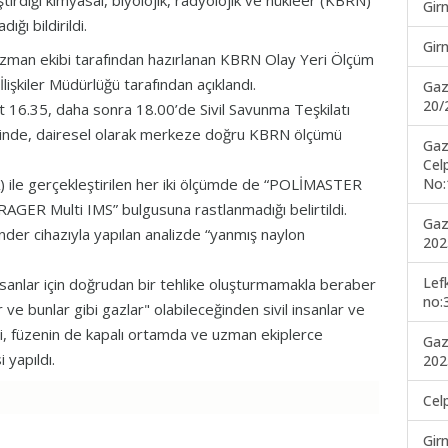
tirdiği kimyasal, biyolojik, radyolojik ve nükleer (KBRN)
Gir
ğı bildirildi.
Gir
uzman ekibi tarafından hazırlanan KBRN Olay Yeri Ölçüm
işkiler Müdürlüğü tarafından açıklandı.
Gaz
20/
6.35, daha sonra 18.00’de Sivil Savunma Teşkilatı
yerinde, dairesel olarak merkeze doğru KBRN ölçümü
Gaz
Cel
No:
 ile gerçekleştirilen her iki ölçümde de “POLİMASTER
 Multi IMS” bulgusuna rastlanmadığı belirtildi.
Gaz
der cihazıyla yapılan analizde “yanmış naylon
202
Lef
anlar için doğrudan bir tehlike oluşturmamakla beraber
no:
e bunlar gibi gazlar" olabileceğinden sivil insanlar ve
, füzenin de kapalı ortamda ve uzman ekiplerce
Gaz
 yapıldı.
202
Cel
Gir