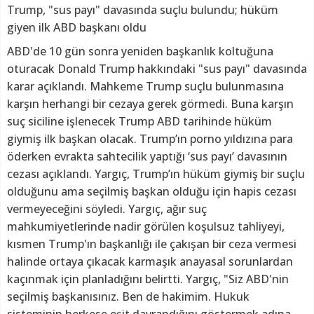
Trump, "sus payı" davasında suçlu bulundu; hüküm
giyen ilk ABD başkanı oldu
ABD'de 10 gün sonra yeniden başkanlık koltuğuna
oturacak Donald Trump hakkındaki "sus payı" davasında
karar açıklandı. Mahkeme Trump suçlu bulunmasına
karşın herhangi bir cezaya gerek görmedi. Buna karşın
suç siciline işlenecek Trump ABD tarihinde hüküm
giymiş ilk başkan olacak. Trump’ın porno yıldızına para
öderken evrakta sahtecilik yaptığı ‘sus payı’ davasının
cezası açıklandı. Yargıç, Trump’ın hüküm giymiş bir suçlu
olduğunu ama seçilmiş başkan olduğu için hapis cezası
vermeyeceğini söyledi. Yargıç, ağır suç
mahkumiyetlerinde nadir görülen koşulsuz tahliyeyi,
kısmen Trump'ın başkanlığı ile çakışan bir ceza vermesi
halinde ortaya çıkacak karmaşık anayasal sorunlardan
kaçınmak için planladığını belirtti. Yargıç, "Siz ABD'nin
seçilmiş başkanısınız. Ben de hakimim. Hukuk
sisteminin herkese eşit davrandığını göstermek adına