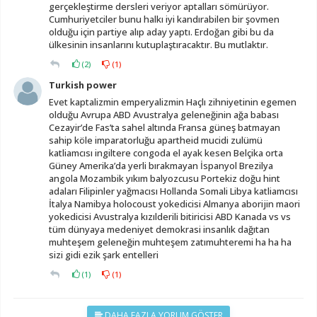
gerçekleştirme dersleri veriyor aptalları sömürüyor.
Cumhuriyetciler bunu halkı iyi kandırabilen bir şovmen
olduğu için partiye alıp aday yaptı. Erdoğan gibi bu da
ülkesinin insanlarını kutuplaştıracaktır. Bu mutlaktır.
(
2
)
(
1
)
Turkish power
Evet kaptalizmin emperyalizmin Haçlı zihniyetinin egemen
olduğu Avrupa ABD Avustralya geleneğinin ağa babası
Cezayir’de Fas’ta sahel altında Fransa güneş batmayan
sahip köle imparatorluğu apartheid mucidi zulümü
katliamcısı ingiltere congoda el ayak kesen Belçika orta
Güney Amerika’da yerli bırakmayan İspanyol Brezilya
angola Mozambik yıkım balyozcusu Portekiz doğu hint
adaları Filipinler yağmacısı Hollanda Somali Libya katliamcısı
İtalya Namibya holocoust yokedicisi Almanya aborijin maori
yokedicisi Avustralya kızılderili bitiricisi ABD Kanada vs vs
tüm dünyaya medeniyet demokrasi insanlık dağıtan
muhteşem geleneğin muhteşem zatımuhteremi ha ha ha
sizi gidi ezik şark entelleri
(
1
)
(
1
)
DAHA FAZLA YORUM GÖSTER