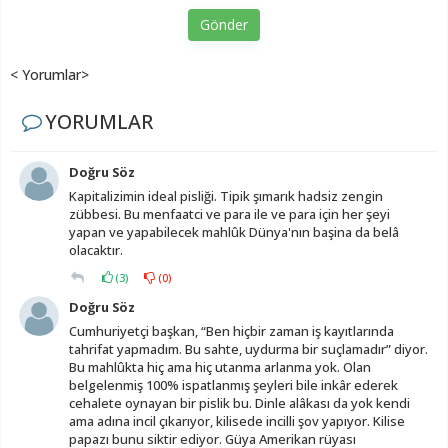
Gönder
< Yorumlar>
YORUMLAR
Doğru Söz
Kapitalizimin ideal pisliği. Tipik şımarık hadsiz zengin
zübbesi. Bu menfaatci ve para ile ve para için her şeyi
yapan ve yapabilecek mahlûk Dünya'nın başina da belâ
olacaktır.
(
3
)
(
0
)
Doğru Söz
Cumhuriyetçi başkan, “Ben hiçbir zaman iş kayıtlarında
tahrifat yapmadım. Bu sahte, uydurma bir suçlamadır” diyor.
Bu mahlûkta hiç ama hiç utanma arlanma yok. Olan
belgelenmiş 100% ispatlanmış şeyleri bile inkâr ederek
cehalete oynayan bir pislik bu. Dinle alâkası da yok kendi
ama adına incil çıkarıyor, kilisede incilli şov yapıyor. Kilise
papazı bunu siktir ediyor. Güya Amerikan rüyası