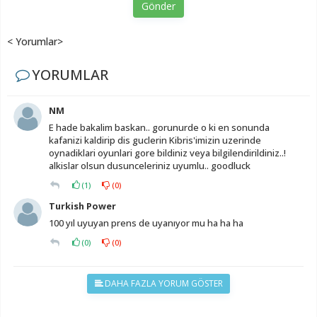
Gönder
< Yorumlar>
YORUMLAR
NM
E hade bakalim baskan.. gorunurde o ki en sonunda
kafanizi kaldirip dis guclerin Kibris'imizin uzerinde
oynadiklari oyunlari gore bildiniz veya bilgilendirildiniz..!
alkislar olsun dusunceleriniz uyumlu.. goodluck
(
1
)
(
0
)
Turkish Power
100 yıl uyuyan prens de uyanıyor mu ha ha ha
(
0
)
(
0
)
DAHA FAZLA YORUM GÖSTER