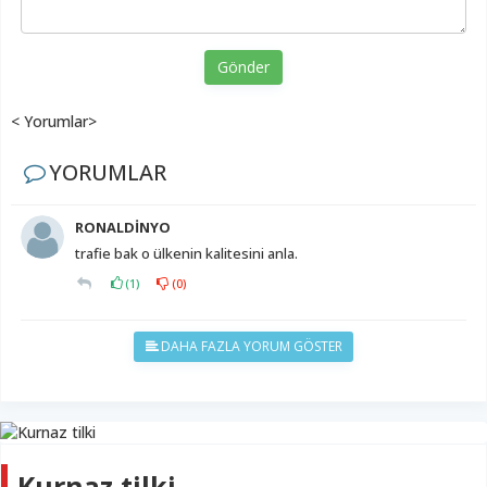
Gönder
< Yorumlar>
YORUMLAR
RONALDİNYO
trafie bak o ülkenin kalitesini anla.
(
1
)
(
0
)
DAHA FAZLA YORUM GÖSTER
Kurnaz tilki